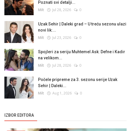
Poznati svi detalji...
Milt
Jul 28, 2026
0
Uzak Sehir | Daleki grad – U treću sezonu ulazi
novi lik:...
Milt
Jul 23, 2026
0
Spojleri za seriju Muhtemel Ask: Defne i Kadir
na velikom...
Milt
Jul 28, 2026
0
Počele pripreme za 3. sezonu serije Uzak
Sehir | Daleki...
Milt
Aug 1, 2026
0
IZBOR EDITORA