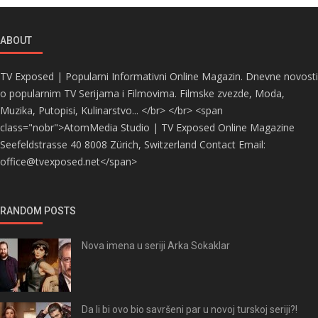
ABOUT
TV Exposed | Popularni Informativni Online Magazin. Dnevne novosti
o popularnim TV Serijama i Filmovima. Filmske zvezde, Moda,
Muzika, Putopisi, Kulinarstvo... </br> </br> <span
class="nobr">AtomMedia Studio | TV Exposed Online Magazine
Seefeldstrasse 40 8008 Zürich, Switzerland Contact Email:
office@tvexposed.net</span>
RANDOM POSTS
Nova imena u seriji Arka Sokaklar
Da li bi ovo bio savršeni par u novoj turskoj seriji?!