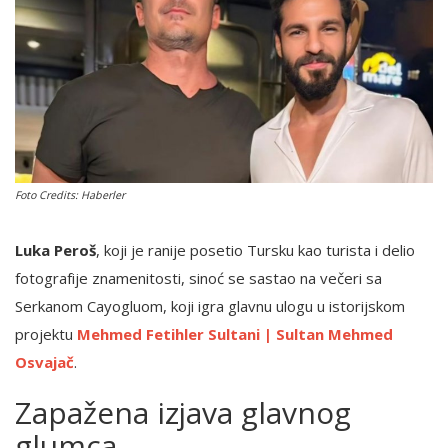
English
Foto Credits: Haberler
Luka Peroš
, koji je ranije posetio Tursku kao turista i delio
fotografije znamenitosti, sinoć se sastao na večeri sa
Serkanom Cayogluom, koji igra glavnu ulogu u istorijskom
projektu
Mehmed Fetihler Sultani | Sultan Mehmed
Osvajač
.
Zapažena izjava glavnog
glumca