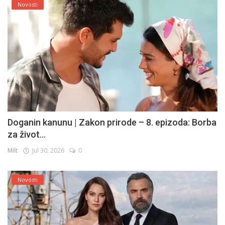
Novosti
Doganin kanunu | Zakon prirode – 8. epizoda: Borba
za život...
Milt
Jul 30, 2026
0
Novosti