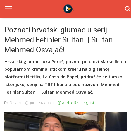
Poznati hrvatski glumac u seriji
Mehmed Fetihler Sultani | Sultan
Home
Mehmed Osvajač!
Novosti
Hrvatski glumac Luka Peroš, poznat po ulozi Marseillea u
TV Serije
popularnom kriminalističkom trileru na digitalnoj
platformi Netflix, La Casa de Papel, pridružiće se turskoj
Filmovi
istorijskoj seriji na TRT1 kanalu pod nazivom Mehmed
Glumci
Fetihler Sultani | Sultan Mehmed Osvajač.
Novosti
Add to Reading List
Jul 3, 2024
0
Contact
Login
Register