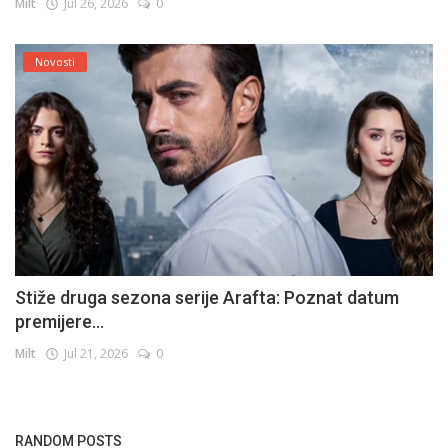
Milt
Jul 26, 2026
0
Novosti
Stiže druga sezona serije Arafta: Poznat datum
premijere...
Milt
Jul 21, 2026
0
RANDOM POSTS