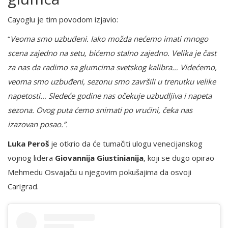
Cayoglu je tim povodom izjavio:
“
Veoma smo uzbuđeni. Iako možda nećemo imati mnogo
scena zajedno na setu, bićemo stalno zajedno. Velika je čast
za nas da radimo sa glumcima svetskog kalibra… Videćemo,
veoma smo uzbuđeni, sezonu smo završili u trenutku velike
napetosti… Sledeće godine nas očekuje uzbudljiva i napeta
sezona. Ovog puta ćemo snimati po vrućini, čeka nas
izazovan posao.”.
Luka Peroš
je otkrio da će tumačiti ulogu venecijanskog
vojnog lidera
Giovannija Giustinianija
, koji se dugo opirao
Mehmedu Osvajaču u njegovim pokušajima da osvoji
Carigrad.