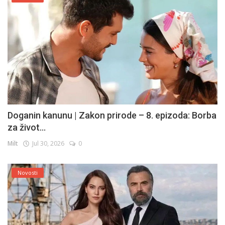
Doganin kanunu | Zakon prirode – 8. epizoda: Borba
za život...
Milt
Jul 30, 2026
0
Novosti