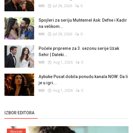
Milt
Jul 28, 2026
0
Spojleri za seriju Muhtemel Ask: Defne i Kadir
na velikom...
Milt
Jul 28, 2026
0
Počele pripreme za 3. sezonu serije Uzak
Sehir | Daleki...
Milt
Aug 1, 2026
0
Aybuke Pusat dobila ponudu kanala NOW: Da li
je u igri...
Milt
Aug 1, 2026
0
IZBOR EDITORA
Novosti