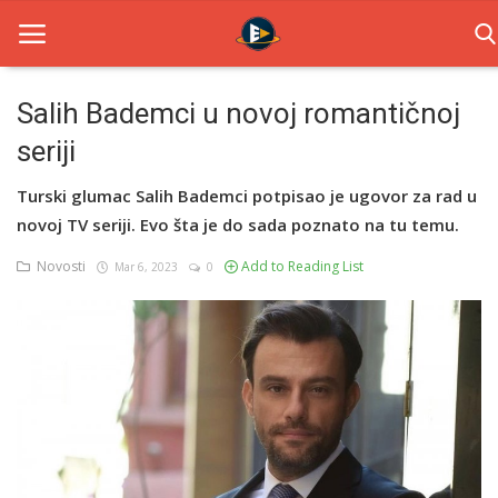
Salih Bademci u novoj romantičnoj
seriji
Home
Turski glumac Salih Bademci potpisao je ugovor za rad u
Novosti
novoj TV seriji. Evo šta je do sada poznato na tu temu.
TV Serije
Novosti
Add to Reading List
Mar 6, 2023
0
Filmovi
Glumci
Contact
Login
Register