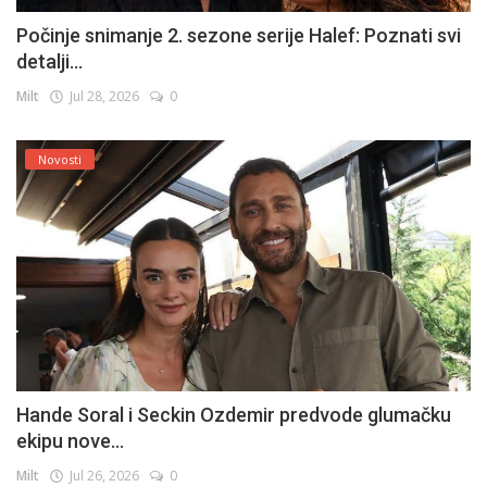
Počinje snimanje 2. sezone serije Halef: Poznati svi
detalji...
Milt
Jul 28, 2026
0
Novosti
Hande Soral i Seckin Ozdemir predvode glumačku
ekipu nove...
Milt
Jul 26, 2026
0