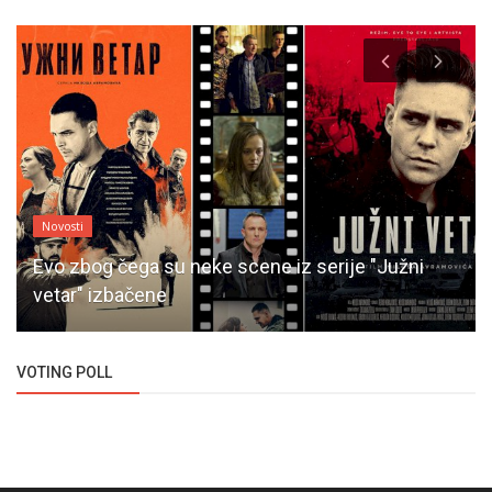
Novosti
Evo zbog čega su neke scene iz serije "Južni
vetar" izbačene
VOTING POLL