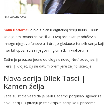
English
Foto Credits: Karar
Salih Bademci
je bio sjajan u digitalnoj seriji Kulup | Klub
koja je emitovana na Netflixu. Ovaj projekat je oduševio
mnoge njegove fanove ali i druge gledaoce turskih serija koji
nisu bili upoznati sa njegovim glumačkim kvalitetima.
Zatim je preuzeo jednu od uloga u novoj Netflixovoj seriji
Terzi | Krojač, čiji se datum premijere željno iščekuje.
Nova serija Dilek Tasci |
Kamen želja
Sada su stigle vesti da je Salih Bademci potpisao ugovor za
novu seriju. U pitanju je televizijska serija koju priprema