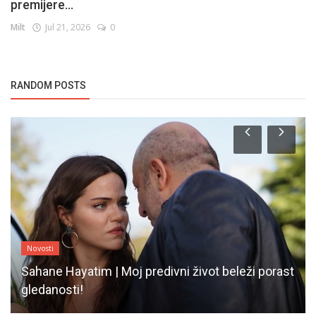
premijere...
Milt
Jul 21, 2026
0
RANDOM POSTS
Novosti
Sahane Hayatim | Moj predivni život beleži porast
gledanosti!