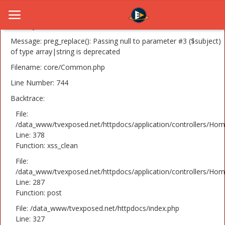
A PHP Error was encountered
Severity: 8192
Message: preg_replace(): Passing null to parameter #3 ($subject)
of type array|string is deprecated
Filename: core/Common.php
Home
Line Number: 744
Novosti
Backtrace:
TV Serije
File:
/data_www/tvexposed.net/httpdocs/application/controllers/Hom
Line: 378
Filmovi
Function: xss_clean
Glumci
File:
/data_www/tvexposed.net/httpdocs/application/controllers/Hom
Contact
Line: 287
Function: post
Login
File: /data_www/tvexposed.net/httpdocs/index.php
Line: 327
Register