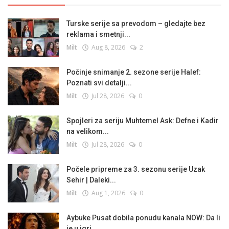
Turske serije sa prevodom – gledajte bez
reklama i smetnji...
Milt
Aug 8, 2026
2
Počinje snimanje 2. sezone serije Halef:
Poznati svi detalji...
Milt
Jul 28, 2026
0
Spojleri za seriju Muhtemel Ask: Defne i Kadir
na velikom...
Milt
Jul 28, 2026
0
Počele pripreme za 3. sezonu serije Uzak
Sehir | Daleki...
Milt
Aug 1, 2026
0
Aybuke Pusat dobila ponudu kanala NOW: Da li
je u igri...