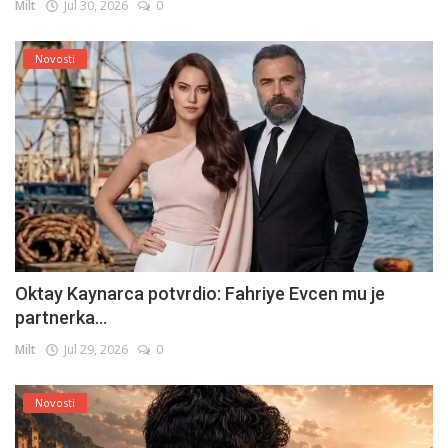
Milt
Jul 30, 2026
0
Novosti
Oktay Kaynarca potvrdio: Fahriye Evcen mu je
partnerka...
Milt
Jul 29, 2026
0
Novosti