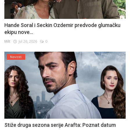
Hande Soral i Seckin Ozdemir predvode glumačku
ekipu nove...
Milt
Jul 26, 2026
0
Novosti
Stiže druga sezona serije Arafta: Poznat datum