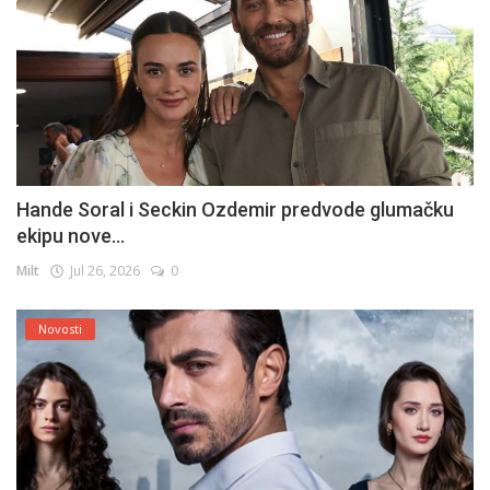
Hande Soral i Seckin Ozdemir predvode glumačku
ekipu nove...
Milt
Jul 26, 2026
0
Novosti