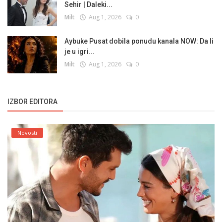
Sehir | Daleki...
Milt
Aug 1, 2026
0
Aybuke Pusat dobila ponudu kanala NOW: Da li
je u igri...
Milt
Aug 1, 2026
0
IZBOR EDITORA
Novosti