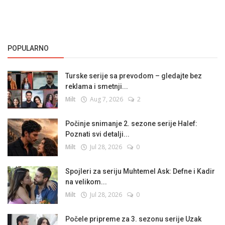
POPULARNO
Turske serije sa prevodom – gledajte bez
reklama i smetnji...
Milt
Aug 7, 2026
2
Počinje snimanje 2. sezone serije Halef:
Poznati svi detalji...
Milt
Jul 28, 2026
0
Spojleri za seriju Muhtemel Ask: Defne i Kadir
na velikom...
Milt
Jul 28, 2026
0
Počele pripreme za 3. sezonu serije Uzak