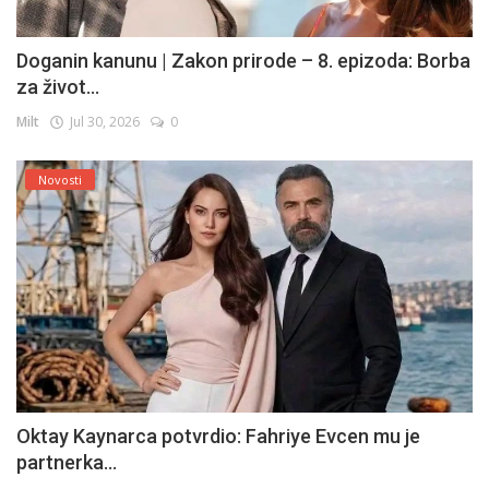
Doganin kanunu | Zakon prirode – 8. epizoda: Borba
za život...
Milt
Jul 30, 2026
0
Novosti
Oktay Kaynarca potvrdio: Fahriye Evcen mu je
partnerka...