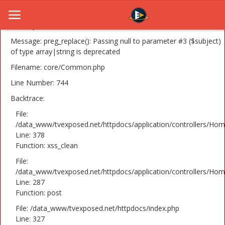
A PHP Error was encountered
Severity: 8192
Message: preg_replace(): Passing null to parameter #3 ($subject)
of type array|string is deprecated
Filename: core/Common.php
Home
Line Number: 744
Novosti
Backtrace:
TV Serije
File:
/data_www/tvexposed.net/httpdocs/application/controllers/Hom
Line: 378
Filmovi
Function: xss_clean
Glumci
File:
/data_www/tvexposed.net/httpdocs/application/controllers/Hom
Contact
Line: 287
Function: post
Login
File: /data_www/tvexposed.net/httpdocs/index.php
Line: 327
Register