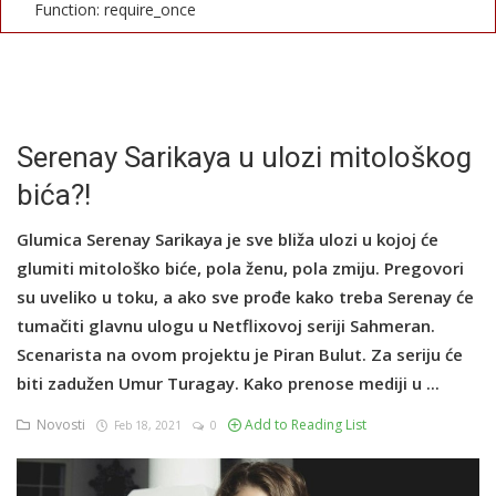
Function: require_once
English
Serenay Sarikaya u ulozi mitološkog
bića?!
Glumica Serenay Sarikaya je sve bliža ulozi u kojoj će
glumiti mitološko biće, pola ženu, pola zmiju. Pregovori
su uveliko u toku, a ako sve prođe kako treba Serenay će
tumačiti glavnu ulogu u Netflixovoj seriji Sahmeran.
Scenarista na ovom projektu je Piran Bulut. Za seriju će
biti zadužen Umur Turagay. Kako prenose mediji u ...
Novosti
Add to Reading List
Feb 18, 2021
0