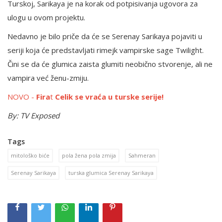
Turskoj, Sarikaya je na korak od potpisivanja ugovora za
ulogu u ovom projektu.
Nedavno je bilo priče da će se Serenay Sarikaya pojaviti u
seriji koja će predstavljati rimejk vampirske sage Twilight.
Čini se da će glumica zaista glumiti neobično stvorenje, ali ne
vampira već ženu-zmiju.
NOVO -
Fira
t
Celik se vraća u turske serije!
By: TV Exposed
Tags
mitološko biće
pola žena pola zmija
Sahmeran
Serenay Sarikaya
turska glumica Serenay Sarikaya