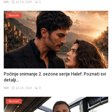
Milt
Jul 29, 2026
0
Novosti
Počinje snimanje 2. sezone serije Halef: Poznati svi
detalji...
Milt
Jul 28, 2026
0
Novosti