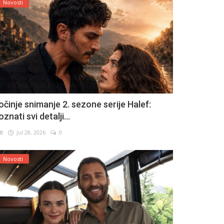
Novosti
očinje snimanje 2. sezone serije Halef:
znati svi detalji...
lt
Jul 28, 2026
0
Novosti