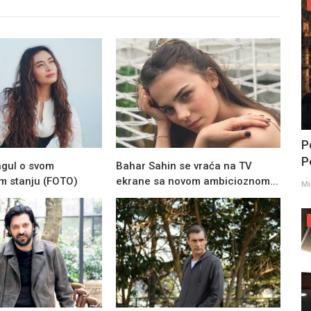
P
Po
agul o svom
Bahar Sahin se vraća na TV
m stanju (FOTO)
ekrane sa novom ambicioznom...
Mi