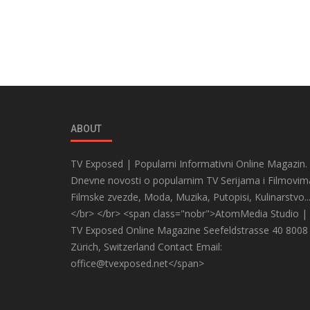
ABOUT
TV Exposed | Popularni Informativni Online Magazin.
Dnevne novosti o popularnim TV Serijama i Filmovim
Filmske zvezde, Moda, Muzika, Putopisi, Kulinarstvo..
</br> </br> <span class="nobr">AtomMedia Studio |
TV Exposed Online Magazine Seefeldstrasse 40 8008
Zürich, Switzerland Contact Email:
office@tvexposed.net</span>