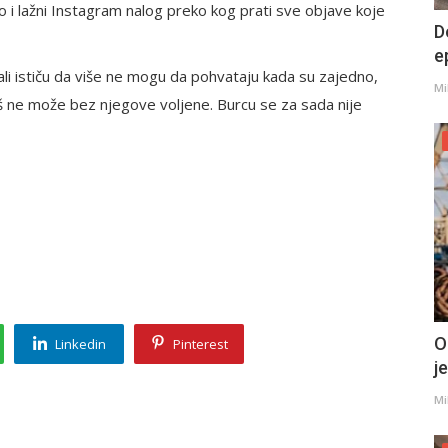
io i lažni Instagram nalog preko kog prati sve objave koje
D
e
ali ističu da više ne mogu da pohvataju kada su zajedno,
Mi
aš ne može bez njegove voljene. Burcu se za sada nije
O
Linkedin
Pinterest
j
Mi