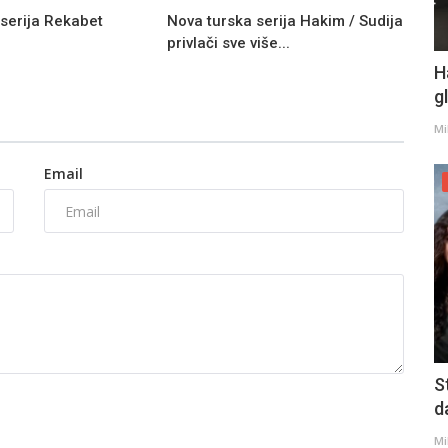
serija Rekabet
Nova turska serija Hakim / Sudija
privlači sve više...
H
g
Mi
Email
S
d
Mi