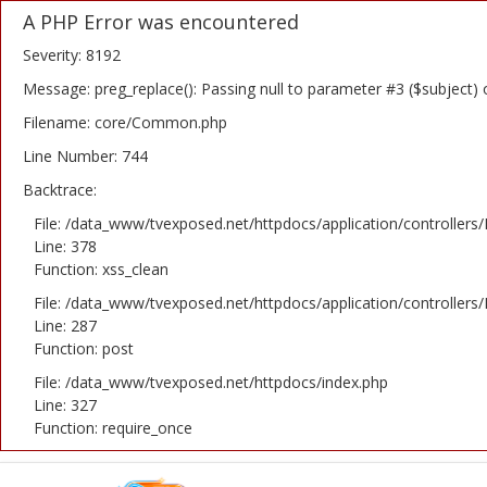
A PHP Error was encountered
Severity: 8192
Message: preg_replace(): Passing null to parameter #3 ($subject) 
Filename: core/Common.php
Home
Line Number: 744
Backtrace:
Novosti
File: /data_www/tvexposed.net/httpdocs/application/controllers
TV Serije
Line: 378
Function: xss_clean
Filmovi
File: /data_www/tvexposed.net/httpdocs/application/controllers
Line: 287
Glumci
Function: post
File: /data_www/tvexposed.net/httpdocs/index.php
Contact
Line: 327
Function: require_once
Login
Register