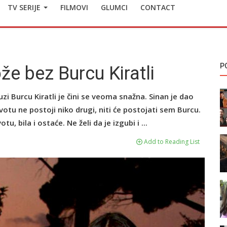
TV SERIJE
FILMOVI
GLUMCI
CONTACT
P
že bez Burcu Kiratli
zi Burcu Kiratli je čini se veoma snažna. Sinan je dao
otu ne postoji niko drugi, niti će postojati sem Burcu.
, bila i ostaće. Ne želi da je izgubi i ...
Add to Reading List