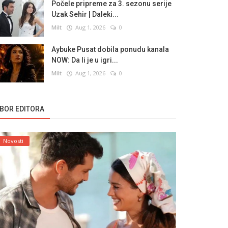
Počele pripreme za 3. sezonu serije
Uzak Sehir | Daleki...
Milt
Aug 1, 2026
0
Aybuke Pusat dobila ponudu kanala
NOW: Da li je u igri...
Milt
Aug 1, 2026
0
ZBOR EDITORA
Novosti