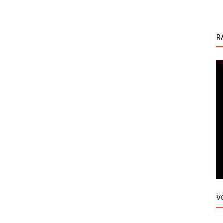
R
Masumiyet | Nevinost
a dobiti
Turska serija Masumiyet | Nevinost –
epizoda 11
V