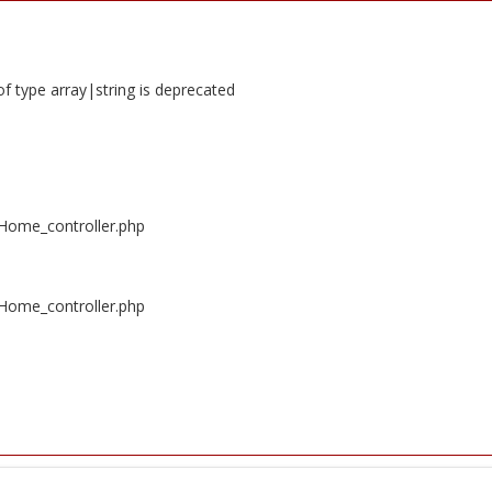
of type array|string is deprecated
/Home_controller.php
/Home_controller.php