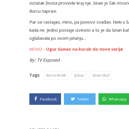
ostatak života provede kraj nje. Sinan je čak otvor
Burcu napravi.
Par se rastajao, mirio, pa ponovo svađao. Neki u š
kada ne. Jedno postaje izvesno a to je da Sinan b
oglašavala po ovom pitanju…
NOVO -
Ugur Gunes na korak do nove serije
By: TV Exposed
Tags
Burcu Kiratli
ljubav
Sinan Akcil
Facebook
Twitter
Whatsapp