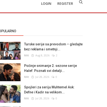
LOGIN
REGISTER
OPULARNO
Turske serije sa prevodom – gledajte
bez reklama i smetnji...
Milt
Aug 8, 2026
2
Počinje snimanje 2. sezone serije
Halef: Poznati svi detalji...
Milt
Jul 28, 2026
0
Spojleri za seriju Muhtemel Ask:
Defne i Kadir na velikom...
Milt
Jul 28, 2026
0