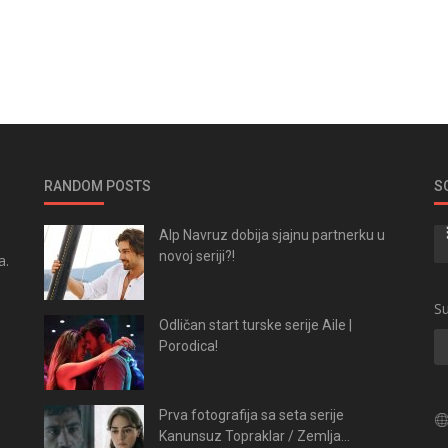
RANDOM POSTS
S
Alp Navruz dobija sjajnu partnerku u
novoj seriji?!
a.
.
Su
Odličan start turske serije Aile |
Porodica!
Prva fotografija sa seta serije
Kanunsuz Topraklar / Zemlja...