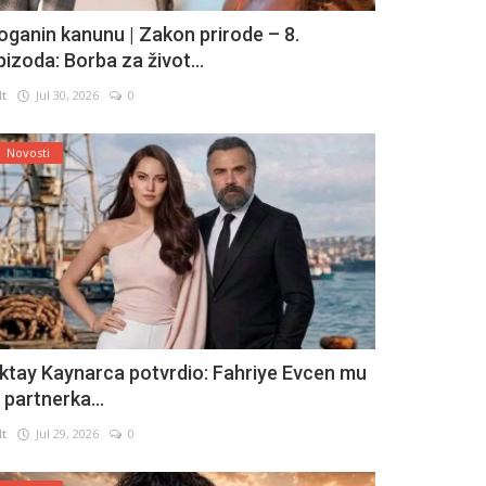
oganin kanunu | Zakon prirode – 8.
pizoda: Borba za život...
lt
Jul 30, 2026
0
Novosti
ktay Kaynarca potvrdio: Fahriye Evcen mu
e partnerka...
lt
Jul 29, 2026
0