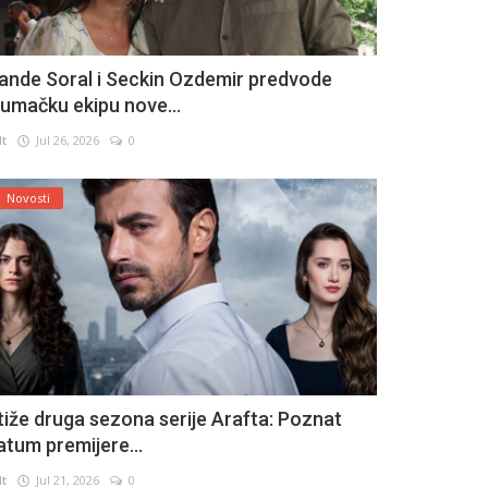
ande Soral i Seckin Ozdemir predvode
lumačku ekipu nove...
lt
Jul 26, 2026
0
Novosti
tiže druga sezona serije Arafta: Poznat
atum premijere...
lt
Jul 21, 2026
0