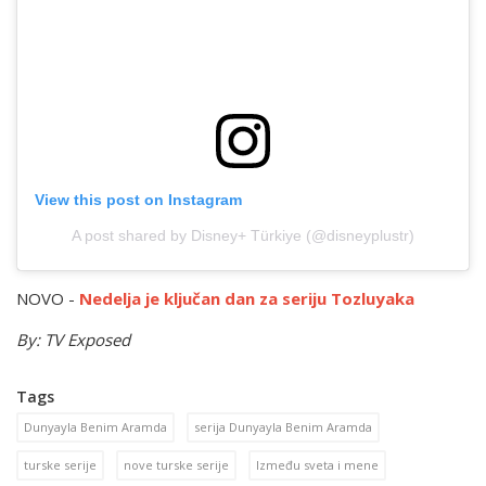
View this post on Instagram
A post shared by Disney+ Türkiye (@disneyplustr)
NOVO -
Nedelja je ključan dan za seriju Tozluyaka
By: TV Exposed
Tags
Dunyayla Benim Aramda
serija Dunyayla Benim Aramda
turske serije
nove turske serije
Između sveta i mene