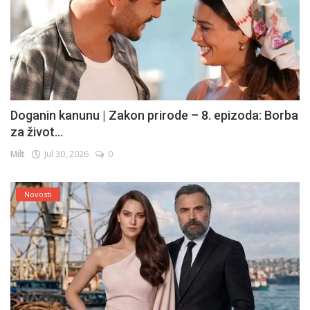
Doganin kanunu | Zakon prirode – 8. epizoda: Borba
za život...
Milt
Jul 30, 2026
0
Novosti