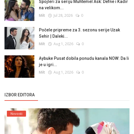
Spojleri za seriju Muhtemel Ask: Defne i Kadir
na velikom...
Milt
Jul 28, 2026
0
Počele pripreme za 3. sezonu serije Uzak
Sehir | Daleki...
Milt
Aug 1, 2026
0
Aybuke Pusat dobila ponudu kanala NOW: Da li
je u igri...
Milt
Aug 1, 2026
0
IZBOR EDITORA
Novosti