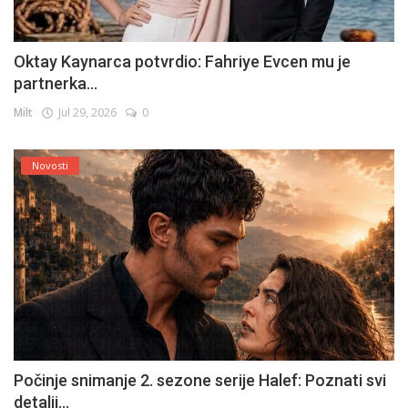
Oktay Kaynarca potvrdio: Fahriye Evcen mu je
partnerka...
Milt
Jul 29, 2026
0
Novosti
Počinje snimanje 2. sezone serije Halef: Poznati svi
detalji...