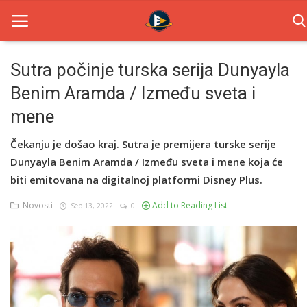
Sutra počinje turska serija Dunyayla
Benim Aramda / Između sveta i
Home
mene
Novosti
Čekanju je došao kraj. Sutra je premijera turske serije
TV Serije
Dunyayla Benim Aramda / Između sveta i mene koja će
biti emitovana na digitalnoj platformi Disney Plus.
Filmovi
Novosti
Add to Reading List
Sep 13, 2022
0
Glumci
Contact
Login
Register