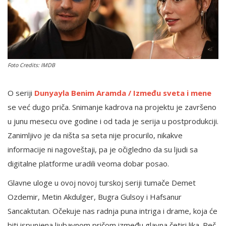
English
Foto Credits: IMDB
O seriji
Dunyayla Benim Aramda / Između sveta i mene
se već dugo priča. Snimanje kadrova na projektu je završeno
u junu mesecu ove godine i od tada je serija u postprodukciji.
Zanimljivo je da ništa sa seta nije procurilo, nikakve
informacije ni nagoveštaji, pa je očigledno da su ljudi sa
digitalne platforme uradili veoma dobar posao.
Glavne uloge u ovoj novoj turskoj seriji tumače Demet
Ozdemir, Metin Akdulger, Bugra Gulsoy i Hafsanur
Sancaktutan. Očekuje nas radnja puna intriga i drame, koja će
biti ispunjena ljubavnom pričom između glavna četiri lika. Reč