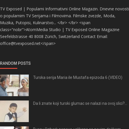
TV Exposed | Popularni Informativni Online Magazin. Dnevne novosti
o popularnim TV Serijama i Filmovima. Filmske zvezde, Moda,
Muzika, Putopisi, Kulinarstvo... </br> </br> <span
class="nobr">AtomMedia Studio | TV Exposed Online Magazine
Seefeldstrasse 40 8008 Zürich, Switzerland Contact Email:
office@tvexposed.net</span>
RANDOM POSTS
Turska serija Maria ile Mustafa epizoda 6 (VIDEO)
Da li znate koji turski glumac se nalazi na ovoj slici?...