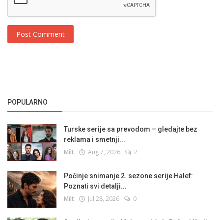
Post Comment
POPULARNO
Turske serije sa prevodom – gledajte bez
reklama i smetnji...
Milt
Aug 7, 2026
2
Počinje snimanje 2. sezone serije Halef:
Poznati svi detalji...
Milt
Jul 28, 2026
0