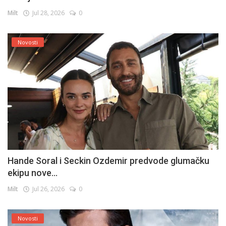
Milt
Jul 28, 2026
0
Novosti
Hande Soral i Seckin Ozdemir predvode glumačku
ekipu nove...
Milt
Jul 26, 2026
0
Novosti