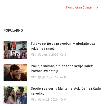
Kompletan Članak
POPULARNO
Turske serije sa prevodom – gledajte bez
reklama i smetnji...
Milt
Aug 8, 2026
2
Počinje snimanje 2. sezone serije Halef:
Poznati svi detalji...
Milt
Jul 28, 2026
0
Spojleri za seriju Muhtemel Ask: Defne i Kadir
na velikom...
Milt
Jul 28, 2026
0