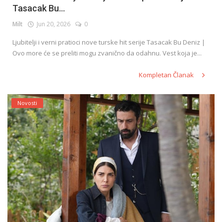
Tasacak Bu...
Milt
Jun 20, 2026
0
English
Ljubitelji i verni pratioci nove turske hit serije Tasacak Bu Deniz |
Ovo more će se preliti mogu zvanično da odahnu. Vest koja je...
Kompletan Članak
Novosti