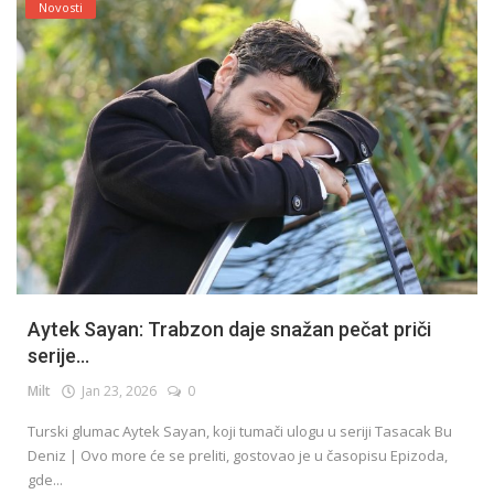
Novosti
Aytek Sayan: Trabzon daje snažan pečat priči
serije...
Milt
Jan 23, 2026
0
Turski glumac Aytek Sayan, koji tumači ulogu u seriji Tasacak Bu
Deniz | Ovo more će se preliti, gostovao je u časopisu Epizoda,
gde...