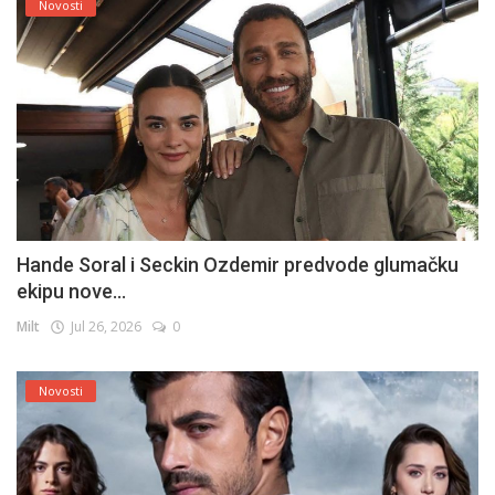
Novosti
Hande Soral i Seckin Ozdemir predvode glumačku
ekipu nove...
Milt
Jul 26, 2026
0
Novosti