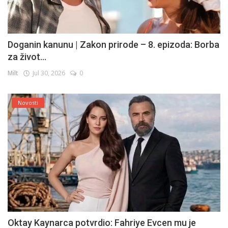
Doganin kanunu | Zakon prirode – 8. epizoda: Borba
za život...
Milt
Jul 30, 2026
0
Novosti
Oktay Kaynarca potvrdio: Fahriye Evcen mu je