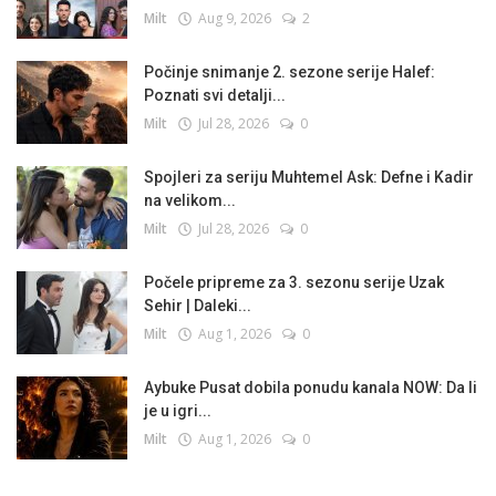
Milt
Aug 9, 2026
2
Počinje snimanje 2. sezone serije Halef:
Poznati svi detalji...
Milt
Jul 28, 2026
0
Spojleri za seriju Muhtemel Ask: Defne i Kadir
na velikom...
Milt
Jul 28, 2026
0
Počele pripreme za 3. sezonu serije Uzak
Sehir | Daleki...
Milt
Aug 1, 2026
0
Aybuke Pusat dobila ponudu kanala NOW: Da li
je u igri...
Milt
Aug 1, 2026
0