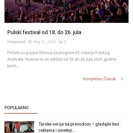
Pulski festival od 18. do 26. jula
tvexposed
May 11, 2020
0
Počele su prijave filmova za program 67. izdanja Pulskog
festivala. Festival će se održati od 18. do 26. jula 2020. godine.
Javni...
Kompletan Članak
POPULARNO
Turske serije sa prevodom – gledajte bez
reklama i smetnji...