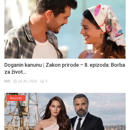
Doganin kanunu | Zakon prirode – 8. epizoda: Borba
za život...
Milt
Jul 30, 2026
0
Novosti