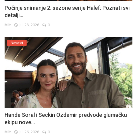
Počinje snimanje 2. sezone serije Halef: Poznati svi
detalji...
Milt
Jul 28, 2026
0
Novosti
Hande Soral i Seckin Ozdemir predvode glumačku
ekipu nove...
Milt
Jul 26, 2026
0