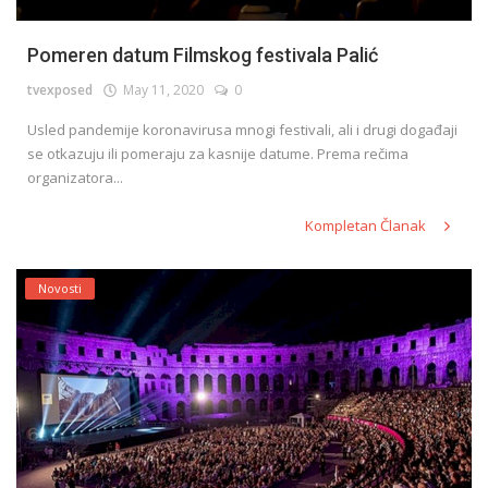
Pomeren datum Filmskog festivala Palić
tvexposed
May 11, 2020
0
Usled pandemije koronavirusa mnogi festivali, ali i drugi događaji
se otkazuju ili pomeraju za kasnije datume. Prema rečima
organizatora...
Kompletan Članak
Novosti