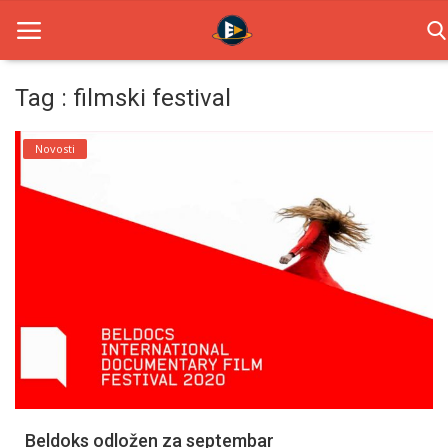
Tag : filmski festival
Home
Novosti
Novosti
TV Serije
Filmovi
Glumci
Contact
Login
Beldoks odložen za septembar
Register