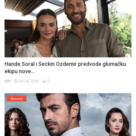
Hande Soral i Seckin Ozdemir predvode glumačku
ekipu nove...
Milt
Jul 26, 2026
0
Novosti