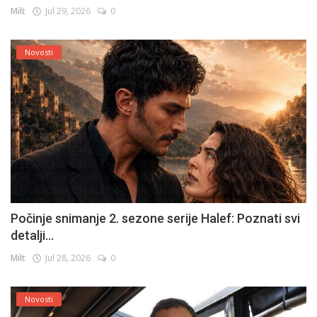
Milt
Jul 29, 2026
0
Novosti
Počinje snimanje 2. sezone serije Halef: Poznati svi
detalji...
Milt
Jul 28, 2026
0
Novosti