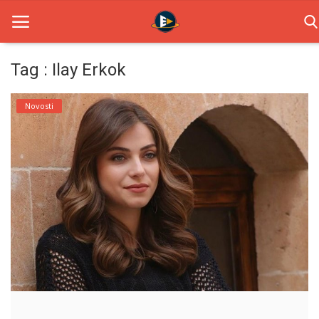
Tag : Ilay Erkok
Home
Novosti
Novosti
TV Serije
Filmovi
Glumci
Contact
Login
Register