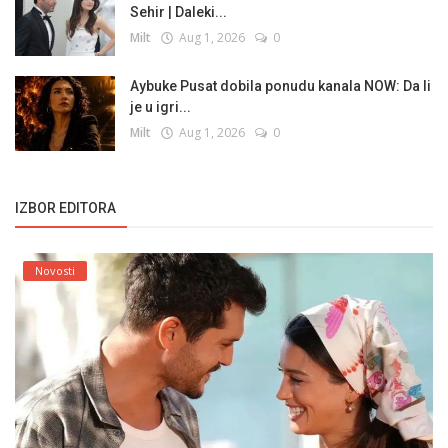
Sehir | Daleki...
Milt
Aug 1, 2026
0
Aybuke Pusat dobila ponudu kanala NOW: Da li
je u igri...
Milt
Aug 1, 2026
0
IZBOR EDITORA
Novosti