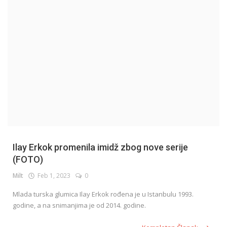
English
Ilay Erkok promenila imidž zbog nove serije
(FOTO)
Milt
Feb 1, 2023
0
Mlada turska glumica Ilay Erkok rođena je u Istanbulu 1993.
godine, a na snimanjima je od 2014. godine.