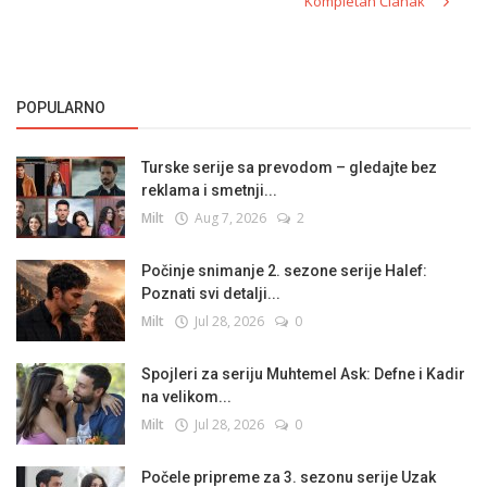
Kompletan Članak
POPULARNO
Turske serije sa prevodom – gledajte bez
reklama i smetnji...
Milt
Aug 7, 2026
2
Počinje snimanje 2. sezone serije Halef:
Poznati svi detalji...
Milt
Jul 28, 2026
0
Spojleri za seriju Muhtemel Ask: Defne i Kadir
na velikom...
Milt
Jul 28, 2026
0
Počele pripreme za 3. sezonu serije Uzak