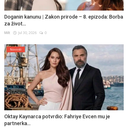
Doganin kanunu | Zakon prirode – 8. epizoda: Borba
za život...
Milt
Jul 30, 2026
0
Novosti
Oktay Kaynarca potvrdio: Fahriye Evcen mu je
partnerka...