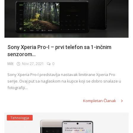
Sony Xperia Pro-I – prvi telefon sa 1-inčnim
senzorom...
Milt
Nov 27, 2021
0
Sony Xperia Pro-I predstavlja nastavak limitirane Xperia Pro
serije. Ovaj put sa naglaskom na kupce koji se dobro snalaze u
fotografiji...
Kompletan Članak
Tehnologija