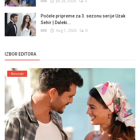
Milt
Jul 28, 2026
0
Počele pripreme za 3. sezonu serije Uzak
Sehir | Daleki...
Milt
Aug 1, 2026
0
IZBOR EDITORA
Novosti