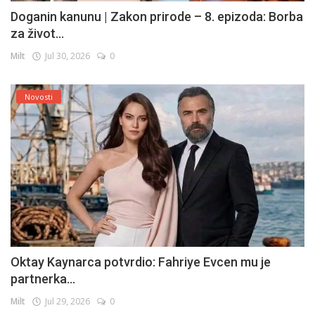
Doganin kanunu | Zakon prirode – 8. epizoda: Borba
za život...
Milt
Jul 30, 2026
0
Novosti
Oktay Kaynarca potvrdio: Fahriye Evcen mu je
partnerka...
Milt
Jul 29, 2026
0