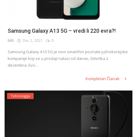
Samsung Galaxy A13 5G – vredi li 220 evra?!
Milt
Dec 2, 2021
0
Samsung Galaxy A13 5G je novi smartfon poznate južnokorejske
kompanije koji se u prodaji nalazi od danas, četvrtka 2.
decembra. Evo...
Kompletan Članak
Tehnologija