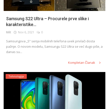
Samsung S22 Ultra – Procurele prve slike i
karakteristike...
Milt
Nov 6, 2021
0
Samsungova „S“ serija mobilnih telefona uvek privlači dosta
pažnje. O novom modelu, Samsungu S22 Ultra se već dugo piše, a
danas su...
Kompletan Članak
Tehnologija