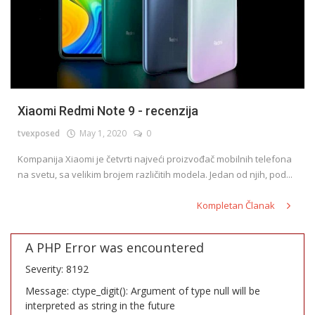
Xiaomi Redmi Note 9 - recenzija
tvexposed
May 1, 2020
0
Kompanija Xiaomi je četvrti najveći proizvođač mobilnih telefona
na svetu, sa velikim brojem različitih modela. Jedan od njih, pod...
Kompletan Članak
A PHP Error was encountered
Severity: 8192
Message: ctype_digit(): Argument of type null will be
interpreted as string in the future