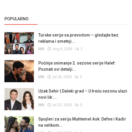
POPULARNO
Turske serije sa prevodom – gledajte bez
reklama i smetnji...
Milt
Aug 6, 2026
2
Počinje snimanje 2. sezone serije Halef:
Poznati svi detalji...
Milt
Jul 28, 2026
0
Uzak Sehir | Daleki grad – U treću sezonu ulazi
novi lik:...
Milt
Jul 23, 2026
0
Spojleri za seriju Muhtemel Ask: Defne i Kadir
na velikom...