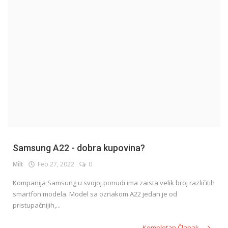
English
Samsung A22 - dobra kupovina?
Milt
Feb 27, 2022
0
Kompanija Samsung u svojoj ponudi ima zaista velik broj različitih
smartfon modela. Model sa oznakom A22 jedan je od
pristupačnijih,...
Kompletan Članak