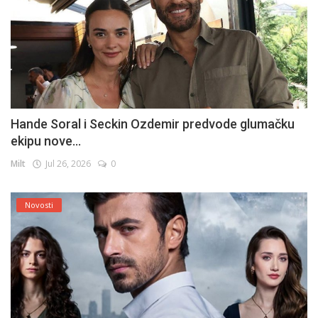
Hande Soral i Seckin Ozdemir predvode glumačku
ekipu nove...
Milt
Jul 26, 2026
0
Novosti