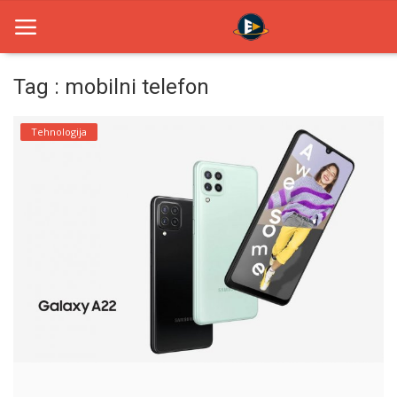
Tag : mobilni telefon
Home
Tehnologija
Novosti
TV Serije
Filmovi
Glumci
Contact
Login
Register