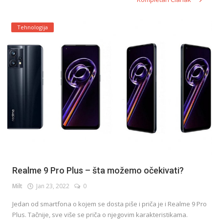
Tehnologija
Realme 9 Pro Plus – šta možemo očekivati?
Milt
Jan 23, 2022
0
Jedan od smartfona o kojem se dosta piše i priča je i Realme 9 Pro
Plus. Tačnije, sve više se priča o njegovim karakteristikama.