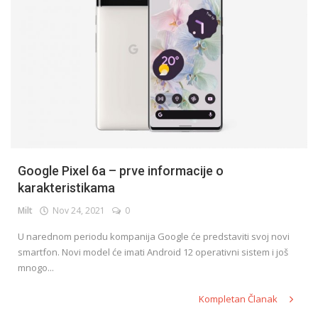
Google Pixel 6a – prve informacije o
karakteristikama
Milt
Nov 24, 2021
0
U narednom periodu kompanija Google će predstaviti svoj novi
smartfon. Novi model će imati Android 12 operativni sistem i još
mnogo...
Kompletan Članak