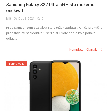
Samsung Galaxy S22 Ultra 5G – šta možemo
očekivati...
Milt
Dec 8, 2021
0
Pred Samsungom S22 Ultra 5G je težak zadatak. On će praktično
predstavljati naslednika S serije ali i Note serije koja polako
odlazi...
Kompletan Članak
Tehnologija