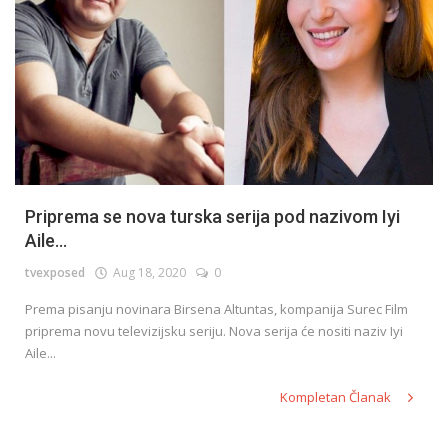
Priprema se nova turska serija pod nazivom Iyi
Aile...
tvexposed
Aug 18, 2020
0
Prema pisanju novinara Birsena Altuntas, kompanija Surec Film
priprema novu televizijsku seriju. Nova serija će nositi naziv Iyi
Aile...
Kompletan Članak