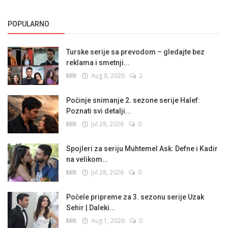
POPULARNO
Turske serije sa prevodom – gledajte bez
reklama i smetnji...
Milt
Aug 8, 2026
2
Počinje snimanje 2. sezone serije Halef:
Poznati svi detalji...
Milt
Jul 28, 2026
0
Spojleri za seriju Muhtemel Ask: Defne i Kadir
na velikom...
Milt
Jul 28, 2026
0
Počele pripreme za 3. sezonu serije Uzak
Sehir | Daleki...
Milt
Aug 1, 2026
0