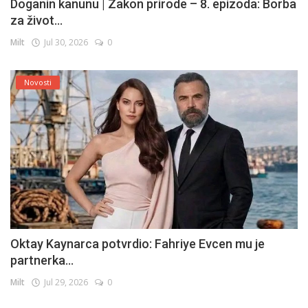
Doganin kanunu | Zakon prirode – 8. epizoda: Borba
za život...
Milt
Jul 30, 2026
0
Novosti
Oktay Kaynarca potvrdio: Fahriye Evcen mu je
partnerka...
Milt
Jul 29, 2026
0