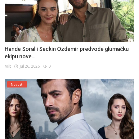
Hande Soral i Seckin Ozdemir predvode glumačku
ekipu nove...
Milt
Jul 26, 2026
0
Novosti