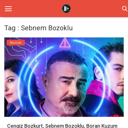
Tag : Sebnem Bozoklu
Home
Novosti
Novosti
TV Serije
Filmovi
Glumci
Contact
Login
Cengiz Bozkurt, Sebnem Bozoklu, Boran Kuzum
Register