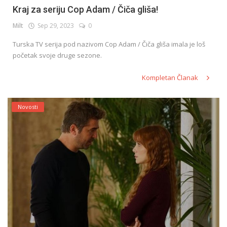
Kraj za seriju Cop Adam / Čiča gliša!
Milt
Sep 29, 2023
0
Turska TV serija pod nazivom Cop Adam / Čiča gliša imala je loš
početak svoje druge sezone.
Kompletan Članak
Novosti