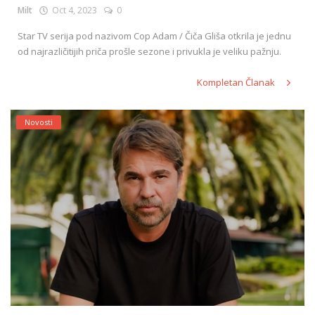
Milt
Oct 4, 2023
0
Star TV serija pod nazivom Cop Adam / Čiča Gliša otkrila je jednu
od najrazličitijih priča prošle sezone i privukla je veliku pažnju.
Kompletan Članak
Novosti