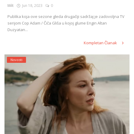
Milt
Jun 18, 2023
0
Publika koja ove sezone gleda drugačiji sadržaj je zadovoljna TV
serijom Cop Adam / Čiča Gliša u kojoj glume Engin Altan
Duzyatan...
Kompletan Članak
Novosti