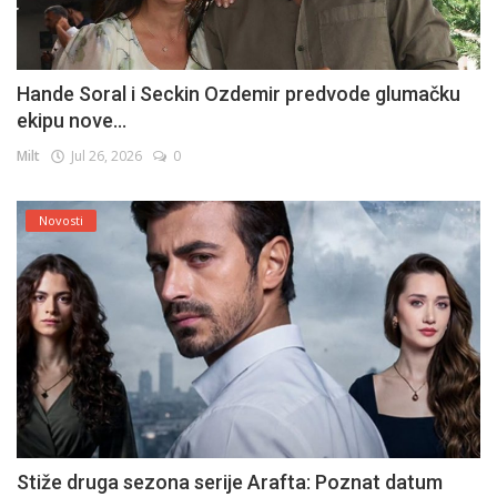
Hande Soral i Seckin Ozdemir predvode glumačku
ekipu nove...
Milt
Jul 26, 2026
0
Novosti
Stiže druga sezona serije Arafta: Poznat datum