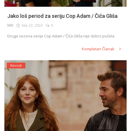
Jako loš period za seriju Cop Adam / Čiča Gliša
Milt
Sep 22, 2023
0
Druga sezona serije Cop Adam / Čiča Gliša nije dobro počela.
Kompletan Članak
Novosti