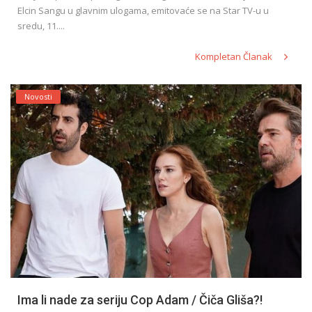
Elcin Sangu u glavnim ulogama, emitovaće se na Star TV-u u
sredu, 11....
Kompletan Članak
Novosti
Ima li nade za seriju Cop Adam / Čiča Gliša?!