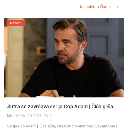
Kompletan Članak
Novosti
Sutra se završava serija Cop Adam | Čiča gliša
Milt
Oct 10, 2023
0
Serija Cop Adam | Čiča gliša, sa Enginom Altanom Duzyatanom i