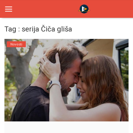
Tag : serija Čiča gliša
Home
Novosti
Novosti
TV Serije
Filmovi
Glumci
Contact
Login
Register