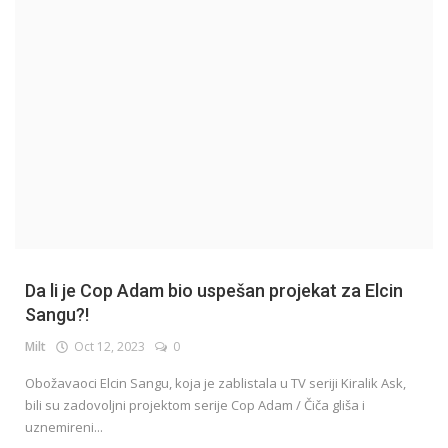
English
Da li je Cop Adam bio uspešan projekat za Elcin
Sangu?!
Milt
Oct 12, 2023
0
Obožavaoci Elcin Sangu, koja je zablistala u TV seriji Kiralik Ask,
bili su zadovoljni projektom serije Cop Adam / Čiča gliša i
uznemireni...