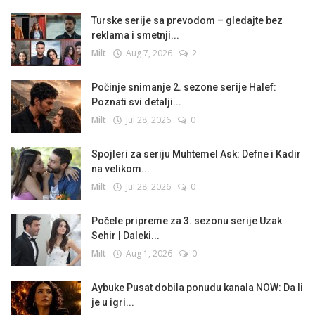
Turske serije sa prevodom – gledajte bez
reklama i smetnji...
Milt
Aug 7, 2026
2
Počinje snimanje 2. sezone serije Halef:
Poznati svi detalji...
Milt
Jul 28, 2026
0
Spojleri za seriju Muhtemel Ask: Defne i Kadir
na velikom...
Milt
Jul 28, 2026
0
Počele pripreme za 3. sezonu serije Uzak
Sehir | Daleki...
Milt
Aug 1, 2026
0
Aybuke Pusat dobila ponudu kanala NOW: Da li
je u igri...