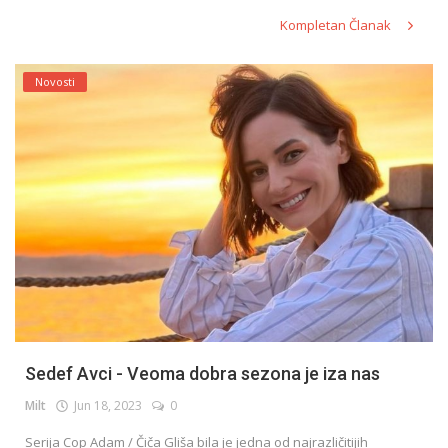
Kompletan Članak
Novosti
Sedef Avci - Veoma dobra sezona je iza nas
Milt
Jun 18, 2023
0
Serija Cop Adam / Čiča Gliša bila je jedna od najrazličitijih