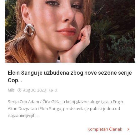
Elcin Sangu je uzbuđena zbog nove sezone serije
Cop...
Milt
Aug 30, 2023
0
Serija Cop Adam / Čiča Gliša, u kojoj glavne uloge igraju Engin
Altan Duzyatan i Elcin Sangu, predstavila je publici jednu od
najzanimljivijih...
Kompletan Članak