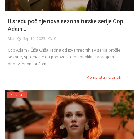
U sredu počinje nova sezona turske serije Cop
Adam...
Milt
Sep 11, 2023
0
Cop Adam / Čiča Gliša, jedna od izvanrednih TV serija prošle
sezone, sprema se da ponovo sretne publiku sa svojom
obnovljenom pričom.
Kompletan Članak
Novosti