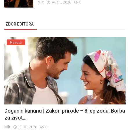
Milt
Aug 1, 2026
0
IZBOR EDITORA
Novosti
Doganin kanunu | Zakon prirode – 8. epizoda: Borba
za život...
Milt
Jul 30, 2026
0