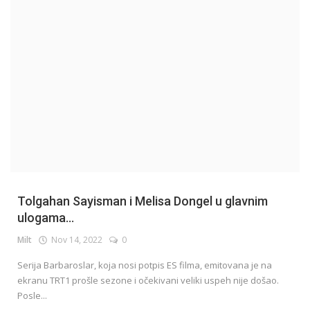
English
Tolgahan Sayisman i Melisa Dongel u glavnim
ulogama...
Milt
Nov 14, 2022
0
Serija Barbaroslar, koja nosi potpis ES filma, emitovana je na
ekranu TRT1 prošle sezone i očekivani veliki uspeh nije došao.
Posle...