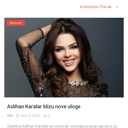
Kompletan Članak
Novosti
Aslihan Karalar blizu nove uloge
Milt
Nov 8, 2022
0
Glumica Aslihan Karalar je na korak od potpisivanja ugovora za