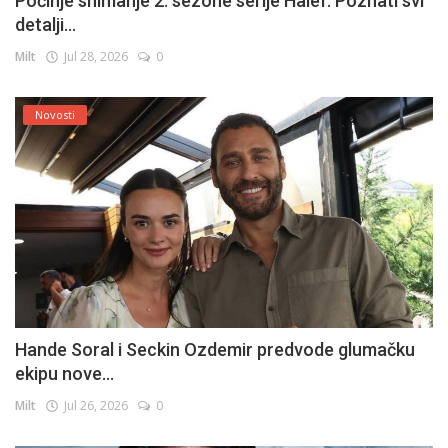
Počinje snimanje 2. sezone serije Halef: Poznati svi
detalji...
Milt
Jul 28, 2026
0
Novosti
Hande Soral i Seckin Ozdemir predvode glumačku
ekipu nove...
Milt
Jul 26, 2026
0