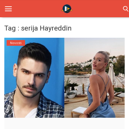
Tag : serija Hayreddin
Home
Novosti
Novosti
TV Serije
Filmovi
Glumci
Contact
Login
Register