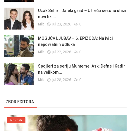
Uzak Sehir | Daleki grad – U treću sezonu ulazi
novi lik:...
Milt
Jul 23, 2026
0
MOGUĆA LJUBAV – 6. EPIZODA: Na ivici
nepovratnih odluka
Milt
Jul 22, 2026
0
Spojleri za seriju Muhtemel Ask: Defne i Kadir
na velikom...
Milt
Jul 28, 2026
0
IZBOR EDITORA
Novosti