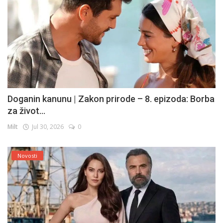
Doganin kanunu | Zakon prirode – 8. epizoda: Borba
za život...
Milt
Jul 30, 2026
0
Novosti