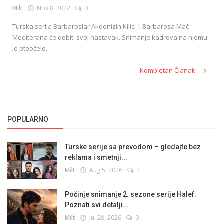
Milt
Nov 8, 2022
0
Turska serija Barbaroslar Akdenizin Kilici | Barbarosa Mač
Mediterana će dobiti svoj nastavak. Snimanje kadrova na njemu
je otpočelo.
Kompletan Članak
POPULARNO
Turske serije sa prevodom – gledajte bez
reklama i smetnji...
Milt
Aug 5, 2026
2
Počinje snimanje 2. sezone serije Halef:
Poznati svi detalji...
Milt
Jul 28, 2026
0