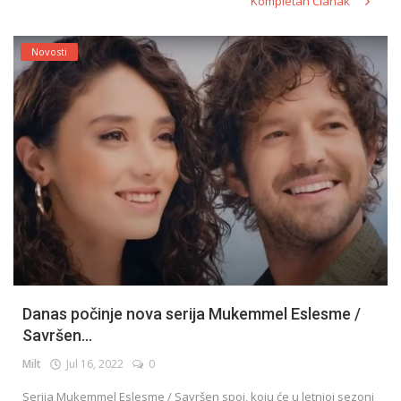
Kompletan Članak
Novosti
Danas počinje nova serija Mukemmel Eslesme /
Savršen...
Milt
Jul 16, 2022
0
Serija Mukemmel Eslesme / Savršen spoj, koju će u letnjoj sezoni