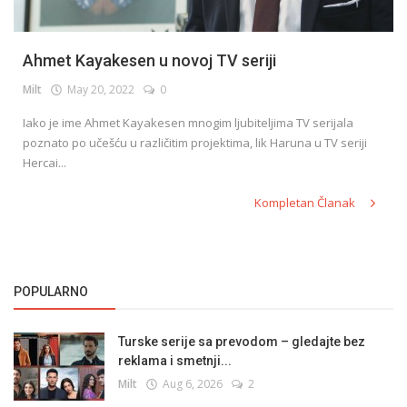
Ahmet Kayakesen u novoj TV seriji
Milt
May 20, 2022
0
Iako je ime Ahmet Kayakesen mnogim ljubiteljima TV serijala
poznato po učešću u različitim projektima, lik Haruna u TV seriji
Hercai...
Kompletan Članak
POPULARNO
Turske serije sa prevodom – gledajte bez
reklama i smetnji...
Milt
Aug 6, 2026
2