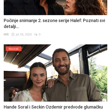
Počinje snimanje 2. sezone serije Halef: Poznati svi
detalji...
Milt
Jul 28, 2026
0
Novosti
Hande Soral i Seckin Ozdemir predvode glumačku