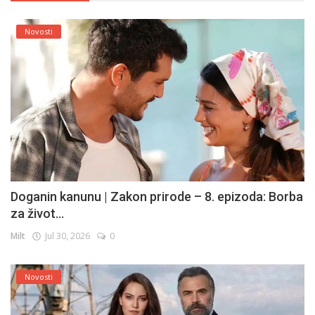
Novosti
Doganin kanunu | Zakon prirode – 8. epizoda: Borba
za život...
Milt
Jul 30, 2026
0
Novosti