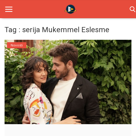
Tag : serija Mukemmel Eslesme
Home
Novosti
Novosti
TV Serije
Filmovi
Glumci
Contact
Login
Register