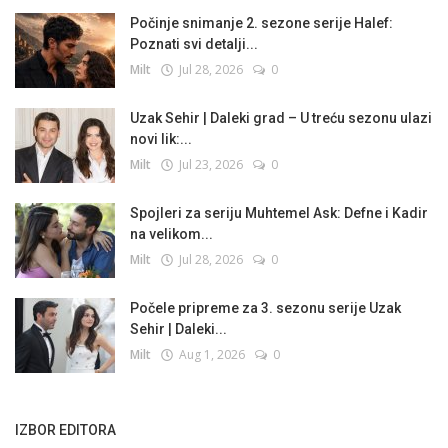
Počinje snimanje 2. sezone serije Halef:
Poznati svi detalji...
Milt
Jul 28, 2026
0
Uzak Sehir | Daleki grad – U treću sezonu ulazi
novi lik:...
Milt
Jul 23, 2026
0
Spojleri za seriju Muhtemel Ask: Defne i Kadir
na velikom...
Milt
Jul 28, 2026
0
Počele pripreme za 3. sezonu serije Uzak
Sehir | Daleki...
Milt
Aug 1, 2026
0
IZBOR EDITORA