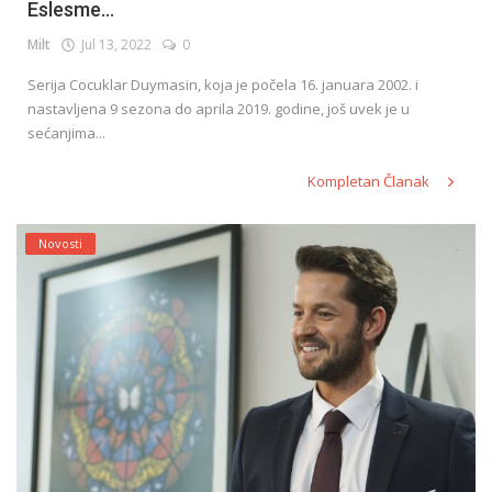
Eslesme...
Milt
Jul 13, 2022
0
Serija Cocuklar Duymasin, koja je počela 16. januara 2002. i
nastavljena 9 sezona do aprila 2019. godine, još uvek je u
sećanjima...
Kompletan Članak
Novosti