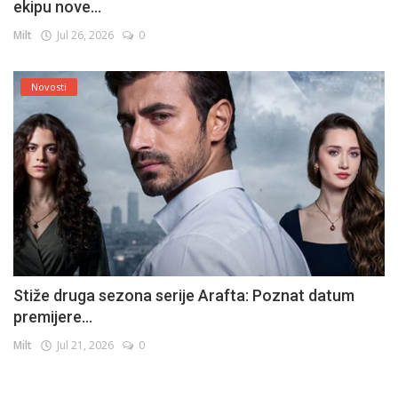
ekipu nove...
Milt
Jul 26, 2026
0
Novosti
Stiže druga sezona serije Arafta: Poznat datum
premijere...
Milt
Jul 21, 2026
0