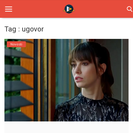
Tag : ugovor
Home
Novosti
Novosti
TV Serije
Filmovi
Glumci
Contact
Login
Register