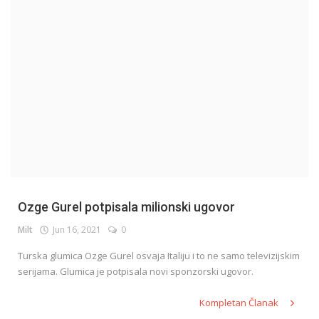
English
Ozge Gurel potpisala milionski ugovor
Milt
Jun 16, 2021
0
Turska glumica Ozge Gurel osvaja Italiju i to ne samo televizijskim
serijama. Glumica je potpisala novi sponzorski ugovor.
Kompletan Članak