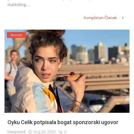
marketing....
Kompletan Članak
Novosti
Oyku Celik potpisala bogat sponzorski ugovor
tvexposed
Aug 28, 2020
0