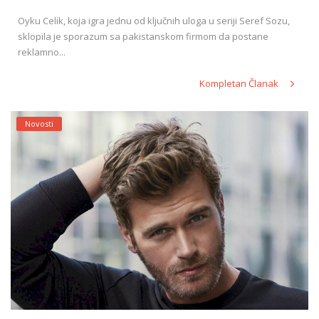
Oyku Celik, koja igra jednu od ključnih uloga u seriji Seref ​​Sozu,
sklopila je sporazum sa pakistanskom firmom da postane
reklamno...
Kompletan Članak
Novosti