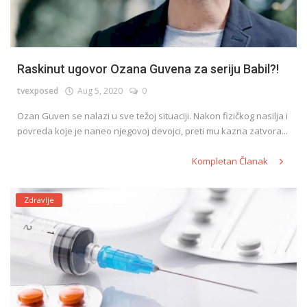
Raskinut ugovor Ozana Guvena za seriju Babil?!
tvexposed
Aug 5, 2020
0
Ozan Guven se nalazi u sve težoj situaciji. Nakon fizičkog nasilja i
povreda koje je naneo njegovoj devojci, preti mu kazna zatvora...
Kompletan Članak
Zdravlje