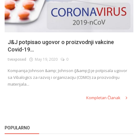
J&J potpisao ugovor o proizvodnji vakcine
Covid-19...
tvexposed
May 19, 2020
0
Kompanija Johnson &amp; Johnson (J&amp;J) je potpisala ugovor
sa Vibalogics za razvoj i organizaciju (CDMO) za proizvodnju
materijala...
Kompletan Članak
POPULARNO