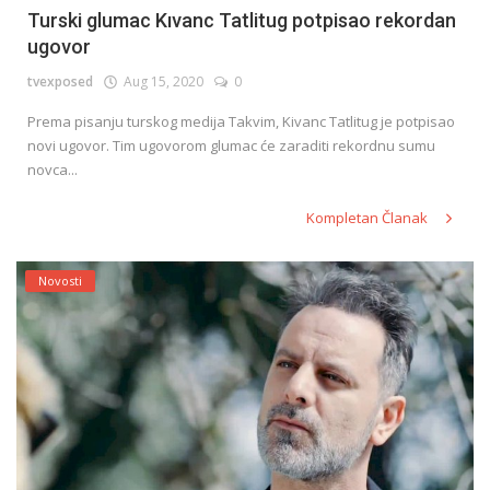
Turski glumac Kıvanc Tatlitug potpisao rekordan
ugovor
tvexposed
Aug 15, 2020
0
Prema pisanju turskog medija Takvim, Kivanc Tatlitug je potpisao
novi ugovor. Tim ugovorom glumac će zaraditi rekordnu sumu
novca...
Kompletan Članak
Novosti