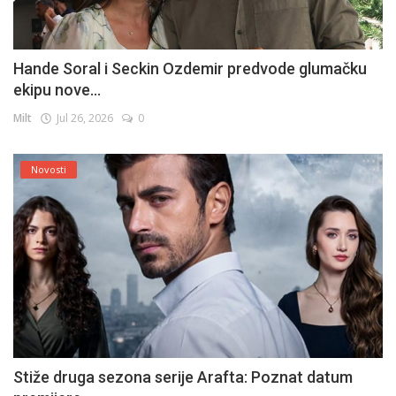
Hande Soral i Seckin Ozdemir predvode glumačku
ekipu nove...
Milt
Jul 26, 2026
0
Novosti
Stiže druga sezona serije Arafta: Poznat datum