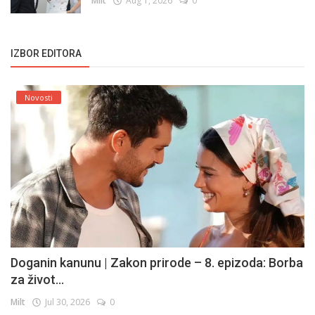
Milt
Aug 1, 2026
0
IZBOR EDITORA
Novosti
Doganin kanunu | Zakon prirode – 8. epizoda: Borba
za život...
Milt
Jul 30, 2026
0