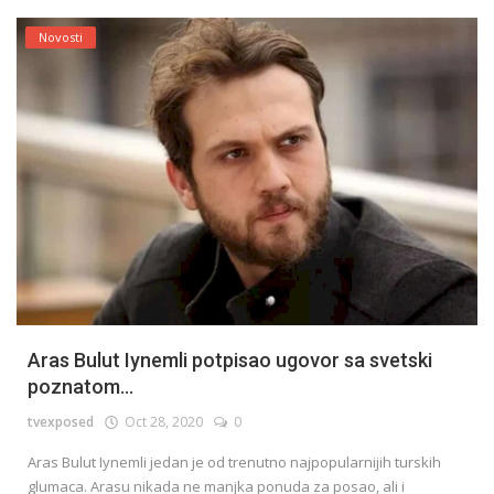
Novosti
Aras Bulut Iynemli potpisao ugovor sa svetski
poznatom...
tvexposed
Oct 28, 2020
0
Aras Bulut Iynemli jedan je od trenutno najpopularnijih turskih
glumaca. Arasu nikada ne manjka ponuda za posao, ali i