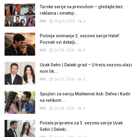
Turske serije sa prevodom – gledajte bez
reklama i smetnji...
Milt
Aug 6, 2026
2
Počinje snimanje 2. sezone serije Halef:
Poznati svi detalji...
Milt
Jul 28, 2026
0
Uzak Sehir | Daleki grad – U treću sezonu ulazi
novi lik:...
Milt
Jul 23, 2026
0
Spojleri za seriju Muhtemel Ask: Defne i Kadir
na velikom...
Milt
Jul 28, 2026
0
Počele pripreme za 3. sezonu serije Uzak
Sehir | Daleki...