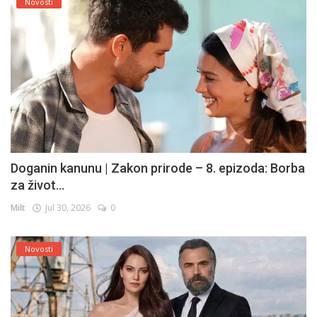
Novosti
Doganin kanunu | Zakon prirode – 8. epizoda: Borba
za život...
Milt
Jul 30, 2026
0
Novosti