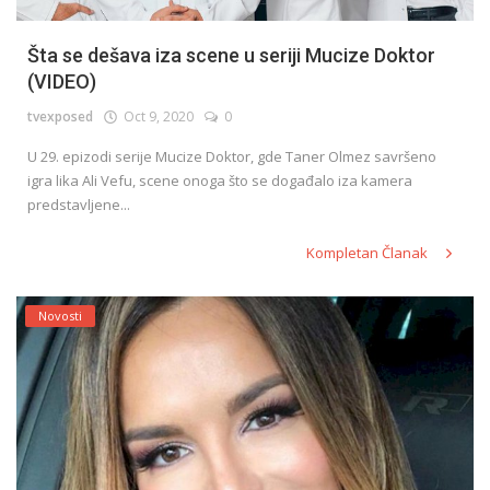
Šta se dešava iza scene u seriji Mucize Doktor
(VIDEO)
tvexposed
Oct 9, 2020
0
U 29. epizodi serije Mucize Doktor, gde Taner Olmez savršeno
igra lika Ali Vefu, scene onoga što se događalo iza kamera
predstavljene...
Kompletan Članak
Novosti