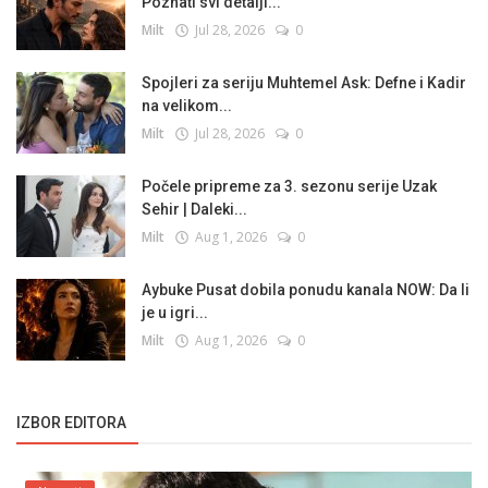
Poznati svi detalji...
Milt
Jul 28, 2026
0
Spojleri za seriju Muhtemel Ask: Defne i Kadir
na velikom...
Milt
Jul 28, 2026
0
Počele pripreme za 3. sezonu serije Uzak
Sehir | Daleki...
Milt
Aug 1, 2026
0
Aybuke Pusat dobila ponudu kanala NOW: Da li
je u igri...
Milt
Aug 1, 2026
0
IZBOR EDITORA