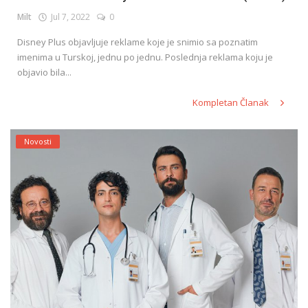
Milt
Jul 7, 2022
0
Disney Plus objavljuje reklame koje je snimio sa poznatim
English
imenima u Turskoj, jednu po jednu. Poslednja reklama koju je
objavio bila...
Kompletan Članak
Novosti