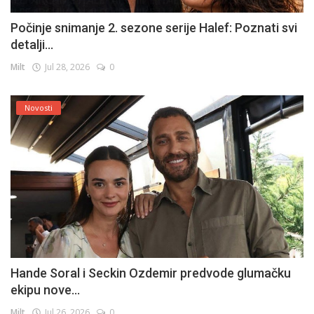
Počinje snimanje 2. sezone serije Halef: Poznati svi
detalji...
Milt
Jul 28, 2026
0
Novosti
Hande Soral i Seckin Ozdemir predvode glumačku
ekipu nove...
Milt
Jul 26, 2026
0