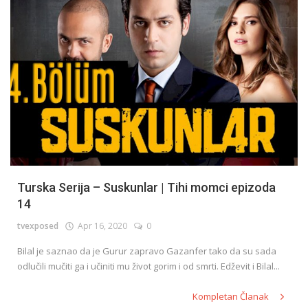
Turska Serija – Suskunlar | Tihi momci epizoda
14
tvexposed
Apr 16, 2020
0
Bilal je saznao da je Gurur zapravo Gazanfer tako da su sada
odlučili mučiti ga i učiniti mu život gorim i od smrti. Edževit i Bilal...
Kompletan Članak