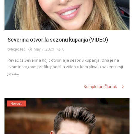
Severina otvorila sezonu kupanja (VIDEO)
tvexposed
May 7, 2020
0
Pevačica Severina Kojić otvorila je sezonu kupanja. Ona je na
svom Instagram profilu podelila video u kom pliva u bazenu koji
je za...
Kompletan Članak
Novosti