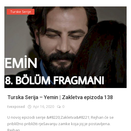
Turske Serije
Turska Serija – Yemin | Zakletva epizoda 138
tvexposed
Apr 16, 2020
0
U novoj epizodi serije &#8220;Zakletva&#8221; Rejhan će se
priblilžno približiti rješavanju zamke koja joj je postavljena.
Rejhan...