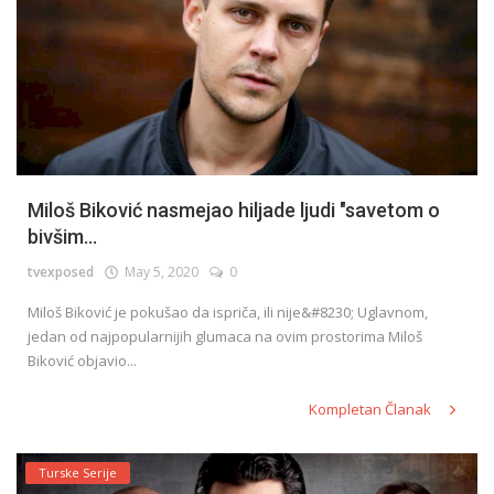
Miloš Biković nasmejao hiljade ljudi "savetom o
bivšim...
tvexposed
May 5, 2020
0
Miloš Biković je pokušao da ispriča, ili nije&#8230; Uglavnom,
jedan od najpopularnijih glumaca na ovim prostorima Miloš
Biković objavio...
Kompletan Članak
Turske Serije