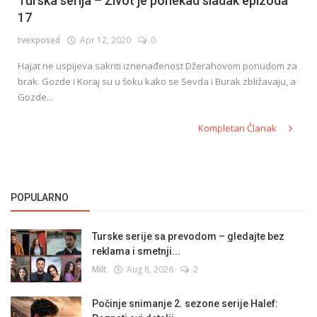
Turska serija – Život je ponekad sladak epizoda
17
tvexposed
Apr 12, 2020
0
Hajat ne uspijeva sakriti iznenađenost Džerahovom ponudom za
brak. Gozde i Koraj su u šoku kako se Sevda i Burak zbližavaju, a
Gozde...
Kompletan Članak
POPULARNO
Turske serije sa prevodom – gledajte bez
reklama i smetnji...
Milt
Aug 8, 2026
2
Počinje snimanje 2. sezone serije Halef: