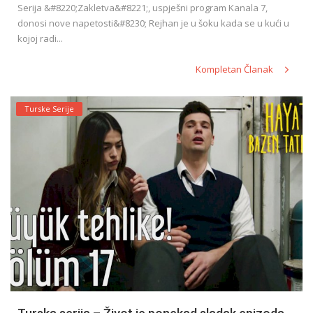
Serija &#8220;Zakletva&#8221;, uspješni program Kanala 7,
donosi nove napetosti&#8230; Rejhan je u šoku kada se u kući u
kojoj radi...
Kompletan Članak
Turske Serije