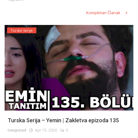
Kompletan Članak
Turske Serije
Turska Serija – Yemin | Zakletva epizoda 135
tvexposed
Apr 15, 2020
0