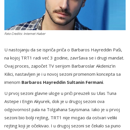
English
Foto Credits: Internet Haber
U nastojanju da se ispriča priča o Barbaros Hayreddin Paši,
na kojoj TRT1 radi već 3 godine, završava se i drugi mandat.
Ovaj proces, započet TV serijom Barbaroslar Akdeniz’in
Kilici, nastavljen je i u novoj sezoni promenom koncepta sa
imenom
Barbaros Hayreddin Sultanin Fermani
.
U prvoj sezoni glavne uloge u priči preuzeli su Ulas Tuna
Astepe i Engin Akyurek, dok je u drugoj sezoni ova
odgovornost pala na Tolgahana Sayismana. Iako je u prvoj
sezoni bio bolji rejting, TRT1 nije mogao da ostvari veliki
rejting koji je očekivao. I u drugoj sezoni se čekalo sa puno