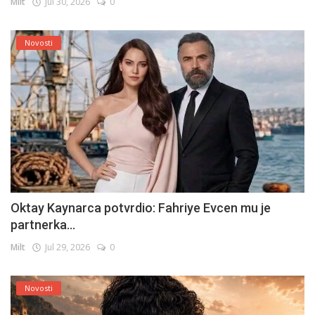
Milt
Jul 30, 2026
0
Novosti
Oktay Kaynarca potvrdio: Fahriye Evcen mu je
partnerka...
Milt
Jul 29, 2026
0
Novosti