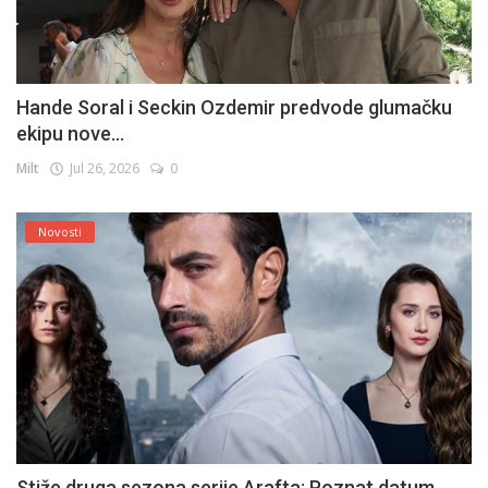
Hande Soral i Seckin Ozdemir predvode glumačku
ekipu nove...
Milt
Jul 26, 2026
0
Novosti
Stiže druga sezona serije Arafta: Poznat datum