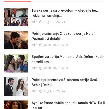
Turske serije sa prevodom – gledajte bez
reklama i smetnji...
Milt
Aug 7, 2026
2
Počinje snimanje 2. sezone serije Halef:
Poznati svi detalji...
Milt
Jul 28, 2026
0
Spojleri za seriju Muhtemel Ask: Defne i Kadir
na velikom...
Milt
Jul 28, 2026
0
Počele pripreme za 3. sezonu serije Uzak
Sehir | Daleki...
Milt
Aug 1, 2026
0
Aybuke Pusat dobila ponudu kanala NOW: Da li
je u igri...