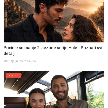
Počinje snimanje 2. sezone serije Halef: Poznati svi
detalji...
Milt
Jul 28, 2026
0
Novosti