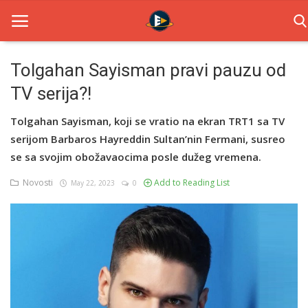
Tolgahan Sayisman pravi pauzu od
TV serija?!
Home
Tolgahan Sayisman, koji se vratio na ekran TRT1 sa TV
Novosti
serijom Barbaros Hayreddin Sultan’nin Fermani, susreo
TV Serije
se sa svojim obožavaocima posle dužeg vremena.
Novosti
Add to Reading List
May 22, 2023
0
Filmovi
Glumci
Contact
Login
Register