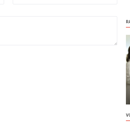
R
Kuzey Yildizi: Ilk Ask | Zvezda severnjača
Kuzey Yildizi: Ilk Ask | Zvezda severnjača
i
epizoda 30
V