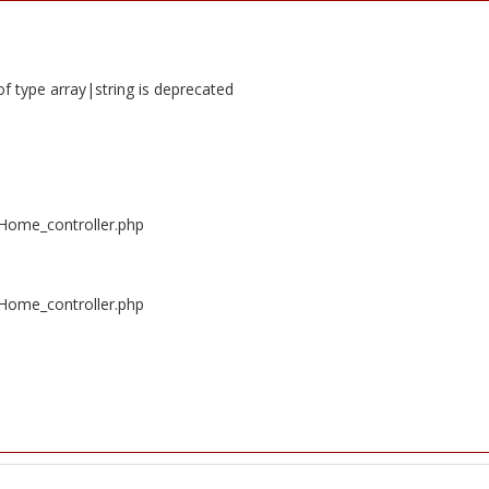
of type array|string is deprecated
/Home_controller.php
/Home_controller.php