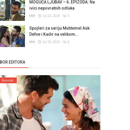
MOGUĆA LJUBAV – 6. EPIZODA: Na
ivici nepovratnih odluka
Milt
Jul 22, 2026
0
Spojleri za seriju Muhtemel Ask:
Defne i Kadir na velikom...
Milt
Jul 28, 2026
0
ZBOR EDITORA
Novosti