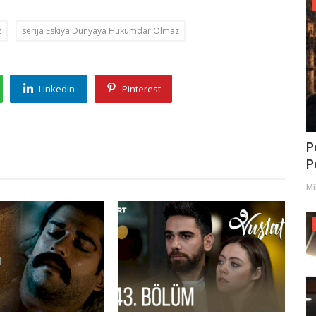
z
serija Eskiya Dunyaya Hukumdar Olmaz
Linkedin
Pinterest
P
Po
Mi