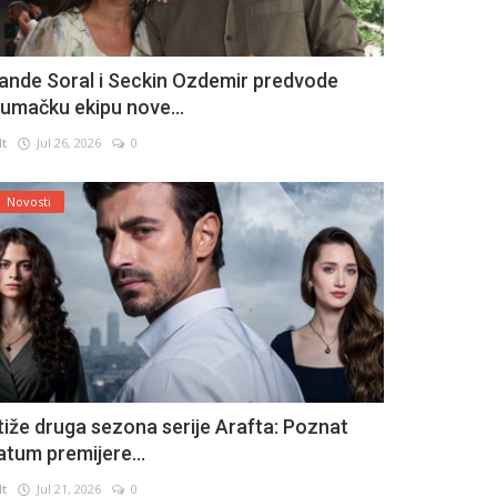
ande Soral i Seckin Ozdemir predvode
lumačku ekipu nove...
lt
Jul 26, 2026
0
Novosti
tiže druga sezona serije Arafta: Poznat
atum premijere...
lt
Jul 21, 2026
0