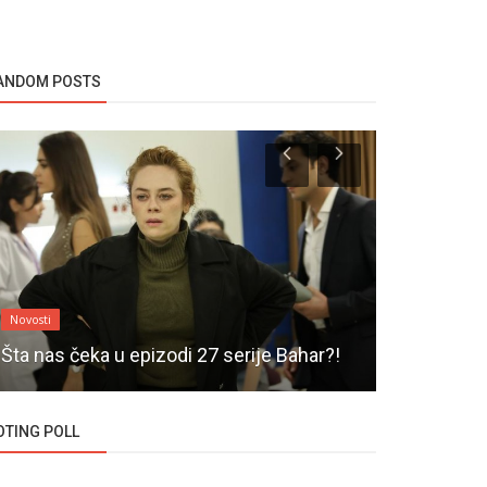
ANDOM POSTS
Novosti
Novosti
Šta nas čeka u epizodi 27 serije Bahar?!
Serija Kar
OTING POLL