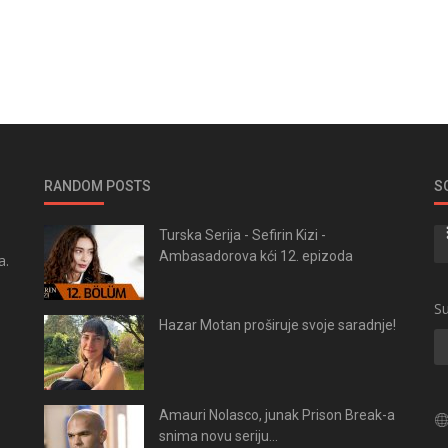
RANDOM POSTS
S
Turska Serija - Sefirin Kizi -
Ambasadorova kći 12. epizoda
a.
.
Su
Hazar Motan proširuje svoje saradnje!
Amauri Nolasco, junak Prison Break-a
snima novu seriju...