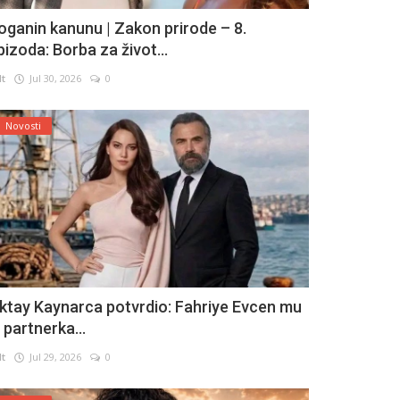
oganin kanunu | Zakon prirode – 8.
pizoda: Borba za život...
lt
Jul 30, 2026
0
Novosti
ktay Kaynarca potvrdio: Fahriye Evcen mu
e partnerka...
lt
Jul 29, 2026
0