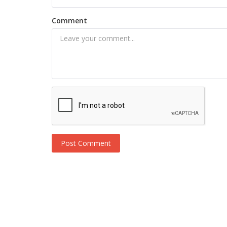
Comment
Post Comment
Novosti
Burcu Kiratli podnela prijavu policij