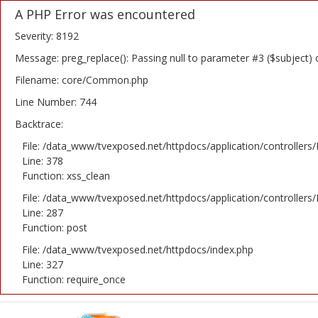
A PHP Error was encountered
Severity: 8192
Message: preg_replace(): Passing null to parameter #3 ($subject) 
Filename: core/Common.php
Home
Line Number: 744
Backtrace:
Novosti
File: /data_www/tvexposed.net/httpdocs/application/controllers
TV Serije
Line: 378
Function: xss_clean
Filmovi
File: /data_www/tvexposed.net/httpdocs/application/controllers
Line: 287
Glumci
Function: post
File: /data_www/tvexposed.net/httpdocs/index.php
Contact
Line: 327
Function: require_once
Login
Register