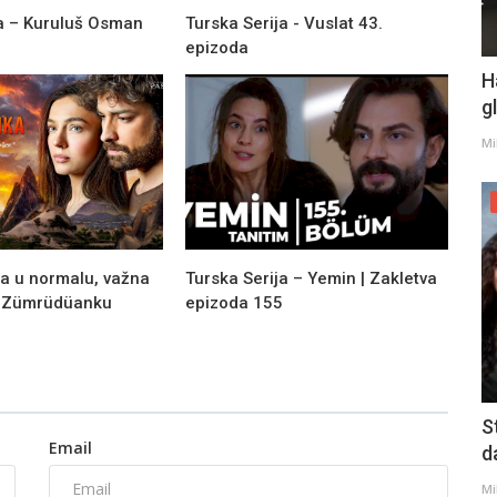
ja – Kuruluš Osman
Turska Serija - Vuslat 43.
epizoda
H
g
Mi
ća u normalu, važna
Turska Serija – Yemin | Zakletva
a Zümrüdüanku
epizoda 155
S
Email
d
Mi