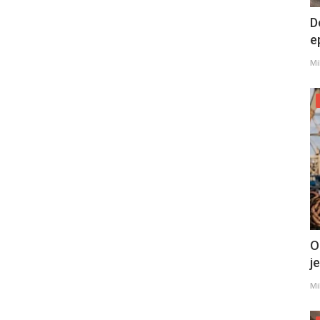
D
e
Mi
O
j
Mi