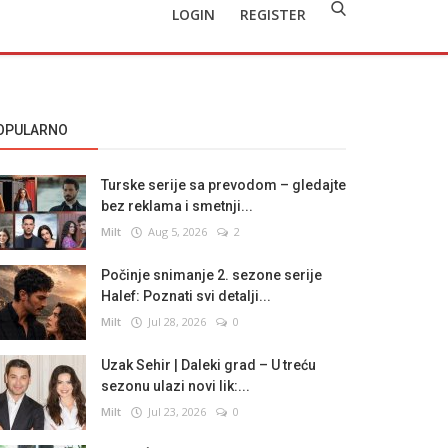
LOGIN
REGISTER
OPULARNO
Turske serije sa prevodom – gledajte
bez reklama i smetnji...
Milt
Aug 5, 2026
2
Počinje snimanje 2. sezone serije
Halef: Poznati svi detalji...
Milt
Jul 28, 2026
0
Uzak Sehir | Daleki grad – U treću
sezonu ulazi novi lik:...
Milt
Jul 23, 2026
0