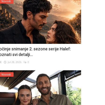
Novosti
očinje snimanje 2. sezone serije Halef:
znati svi detalji...
lt
Jul 28, 2026
0
Novosti