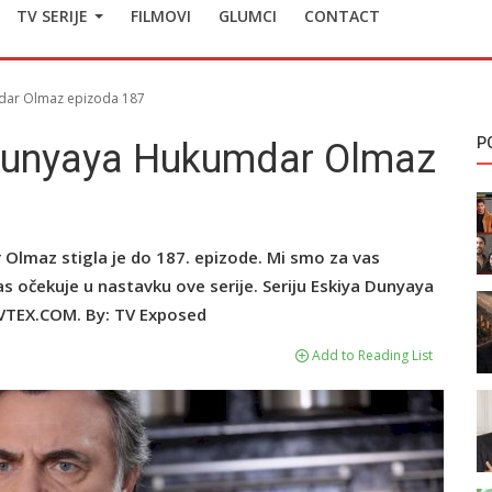
TV SERIJE
FILMOVI
GLUMCI
CONTACT
mdar Olmaz epizoda 187
P
 Dunyaya Hukumdar Olmaz
Olmaz stigla je do 187. epizode. Mi smo za vas
nas očekuje u nastavku ove serije. Seriju Eskiya Dunyaya
TEX.COM. By: TV Exposed
Add to Reading List