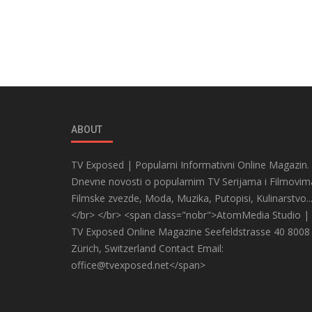
ABOUT
TV Exposed | Popularni Informativni Online Magazin.
Dnevne novosti o popularnim TV Serijama i Filmovim
Filmske zvezde, Moda, Muzika, Putopisi, Kulinarstvo..
</br> </br> <span class="nobr">AtomMedia Studio |
TV Exposed Online Magazine Seefeldstrasse 40 8008
Zürich, Switzerland Contact Email:
office@tvexposed.net</span>