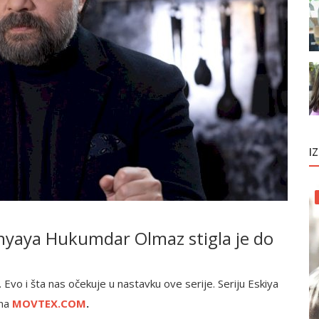
I
unyaya Hukumdar Olmaz stigla je do
 Evo i šta nas očekuje u nastavku ove serije. Seriju Eskiya
 na
MOVTEX.COM
.