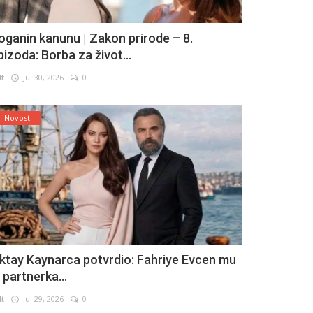
oganin kanunu | Zakon prirode – 8.
pizoda: Borba za život...
lt
Jul 30, 2026
0
Novosti
ktay Kaynarca potvrdio: Fahriye Evcen mu
e partnerka...
lt
Jul 29, 2026
0