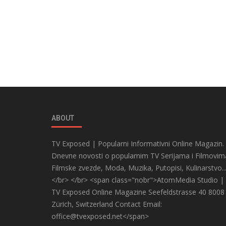
ABOUT
TV Exposed | Popularni Informativni Online Magazin.
Dnevne novosti o popularnim TV Serijama i Filmovim
Filmske zvezde, Moda, Muzika, Putopisi, Kulinarstvo..
</br> </br> <span class="nobr">AtomMedia Studio |
TV Exposed Online Magazine Seefeldstrasse 40 8008
Zürich, Switzerland Contact Email:
office@tvexposed.net</span>