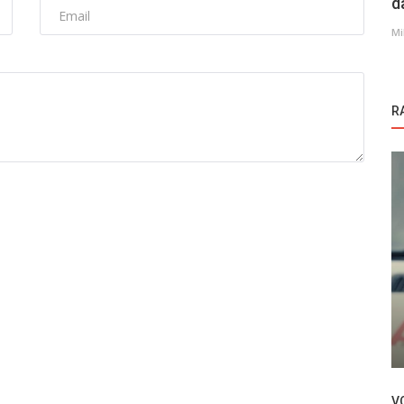
d
Mi
R
Novosti
Sandik
Novi glumac u seriji Gaddar |
Nemilosrdan
V