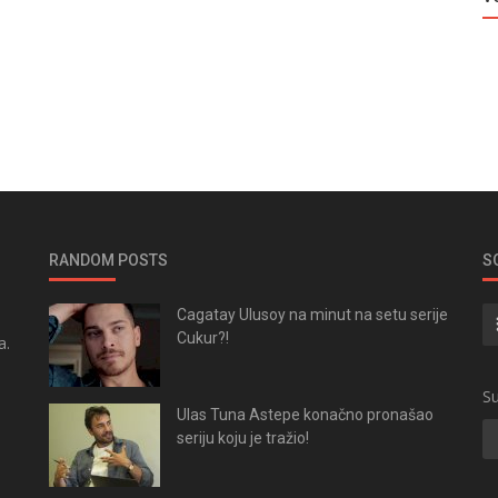
RANDOM POSTS
S
Cagatay Ulusoy na minut na setu serije
Cukur?!
a.
.
Su
Ulas Tuna Astepe konačno pronašao
seriju koju je tražio!