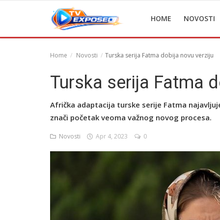
HOME
NOVOSTI
Home
Novosti
Turska serija Fatma dobija novu verziju
Home
Turska serija Fatma d
Novosti
Afrička adaptacija turske serije Fatma najavljuj
TV Serije
znači početak veoma važnog novog procesa.
Filmovi
Novosti
Apr 4, 2023
0
Glumci
Contact
Login
Register