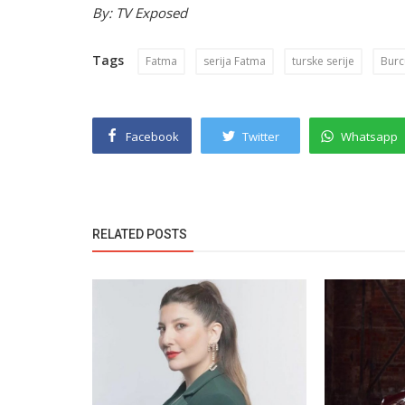
By: TV Exposed
Tags
Fatma
serija Fatma
turske serije
Burcu
Facebook
Twitter
Whatsapp
RELATED POSTS