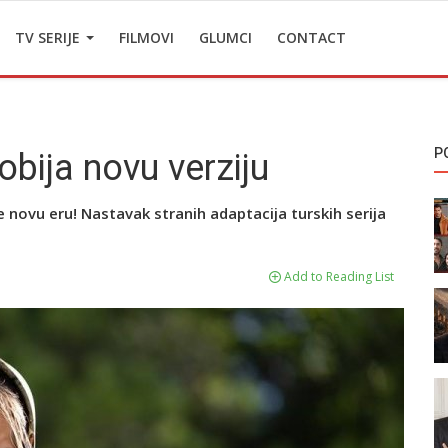
TV SERIJE
FILMOVI
GLUMCI
CONTACT
P
obija novu verziju
e novu eru! Nastavak stranih adaptacija turskih serija
Add to Reading List