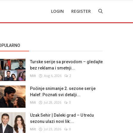
LOGIN
REGISTER
OPULARNO
Turske serije sa prevodom – gledajte
bez reklama i smetnji...
Milt
Aug 6, 2026
2
Počinje snimanje 2. sezone serije
Halef: Poznati svi detalji...
Milt
Jul 28, 2026
0
Uzak Sehir | Daleki grad – U treću
sezonu ulazi novi lik:...
Milt
Jul 23, 2026
0