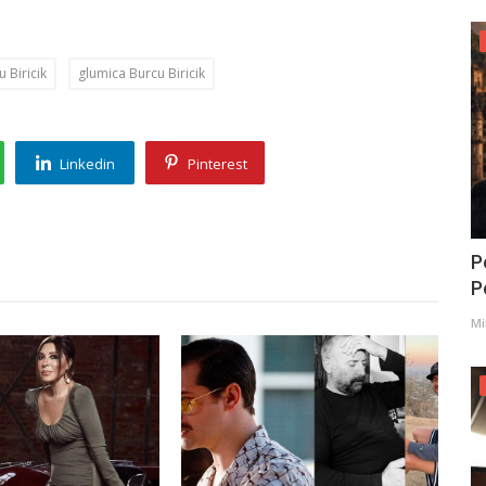
 Biricik
glumica Burcu Biricik
Linkedin
Pinterest
P
Po
Mi