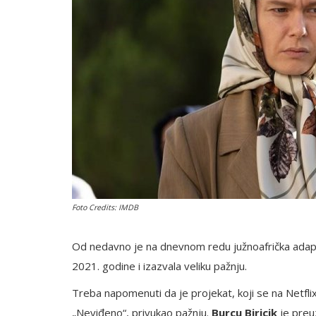
English
Foto Credits: IMDB
Od nedavno je na dnevnom redu južnoafrička adapt
2021. godine i izazvala veliku pažnju.
Treba napomenuti da je projekat, koji se na Netfl
„Neviđeno“, privukao pažnju.
Burcu Biricik
je preuz