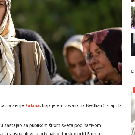
I
acija serije
Fatma
, koja je emitovana na Netflixu 27. aprila
ixu sastajao sa publikom širom sveta pod nazivom
ela glavnu ulogu u originalnoj turskoj priči Fatma.