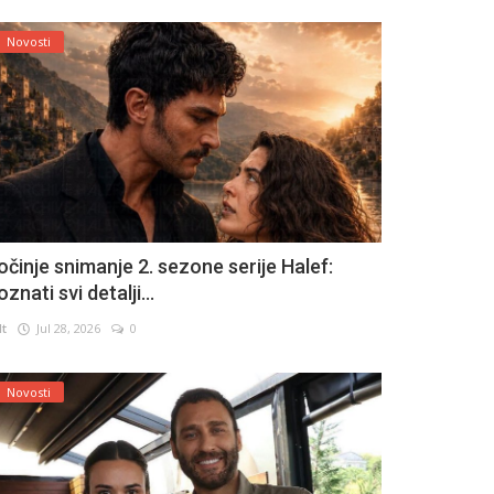
Novosti
očinje snimanje 2. sezone serije Halef:
znati svi detalji...
lt
Jul 28, 2026
0
Novosti