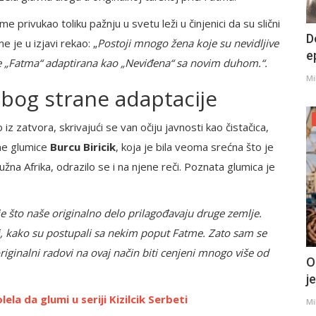
 privukao toliku pažnju u svetu leži u činjenici da su slični
D
je u izjavi rekao: „
Postoji mnogo žena koje su nevidljive
e
e „Fatma“ adaptirana kao „Neviđena“ sa novim duhom.“.
Mi
zbog strane adaptacije
z zatvora, skrivajući se van očiju javnosti kao čistačica,
ne glumice
Burcu Biricik
, koja je bila veoma srećna što je
užna Afrika, odrazilo se i na njene reči. Poznata glumica je
e što naše originalno delo prilagođavaju druge zemlje.
aši, kako su postupali sa nekim poput Fatme. Zato sam se
riginalni radovi na ovaj način biti cenjeni mnogo više od
O
j
lela da glumi u seriji Kizilcik Serbeti
Mi