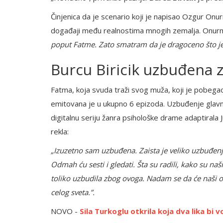
Činjenica da je scenario koji je napisao Ozgur Onurme
događaji među realnostima mnogih zemalja. Onurme 
poput Fatme. Zato smatram da je dragoceno što j
Burcu Biricik uzbuđena 
Fatma, koja svuda traži svog muža, koji je pobegao i
emitovana je u ukupno 6 epizoda. Uzbuđenje glav
digitalnu seriju žanra psihološke drame adaptirala J
rekla:
„Izuzetno sam uzbuđena. Zaista je veliko uzbuđenj
Odmah ću sesti i gledati. Šta su radili, kako su n
toliko uzbudila zbog ovoga. Nadam se da će naši o
celog sveta.”.
NOVO -
Sila Turkoglu otkrila koja dva lika bi vo