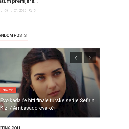
atum premijere...
lt
Jul 21, 2026
0
ANDOM POSTS
Novosti
Novosti
Evo kada će biti finale turske serije Sefirin
Otpočele p
Kizi / Ambasadoreva kći
komediji A
OTING POLL