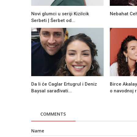
Novi glumci u seriji Kizilcik
Nebahat Ceh
Serbeti | Šerbet od...
Da li će Caglar Ertugrul i Deniz
Birce Akalay
Baysal sarađivati...
o navodnoj r
COMMENTS
Name