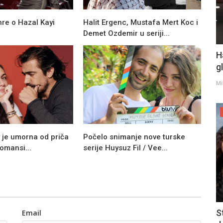
re o Hazal Kayi
Halit Ergenc, Mustafa Mert Koc i
Demet Ozdemir u seriji...
H
g
Mi
 je umorna od priča
Počelo snimanje nove turske
omansi...
serije Huysuz Fil / Vee...
S
Email