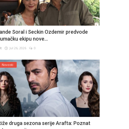
ande Soral i Seckin Ozdemir predvode
lumačku ekipu nove...
lt
Jul 26, 2026
0
Novosti
tiže druga sezona serije Arafta: Poznat