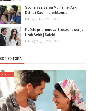
Spojleri za seriju Muhtemel Ask:
Defne i Kadir na velikom...
Milt
Jul 28, 2026
0
Počele pripreme za 3. sezonu serije
Uzak Sehir | Daleki...
Milt
Aug 1, 2026
0
ZBOR EDITORA
Novosti