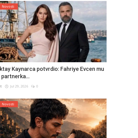
Novosti
ktay Kaynarca potvrdio: Fahriye Evcen mu
e partnerka...
lt
Jul 29, 2026
0
Novosti