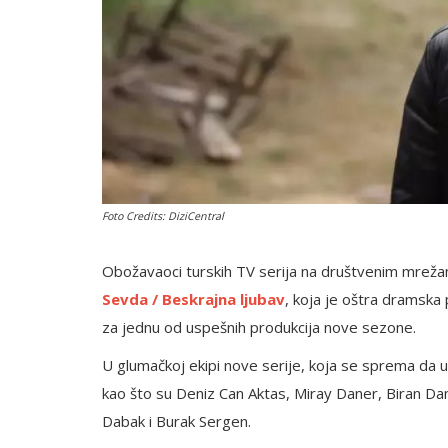
Foto Credits: DiziCentral
Obožavaoci turskih TV serija na društvenim mreža
Sevda / Beskrajna ljubav
, koja je oštra dramska
za jednu od uspešnih produkcija nove sezone.
U glumačkoj ekipi nove serije, koja se sprema da
kao što su Deniz Can Aktas, Miray Daner, Biran D
Dabak i Burak Sergen.