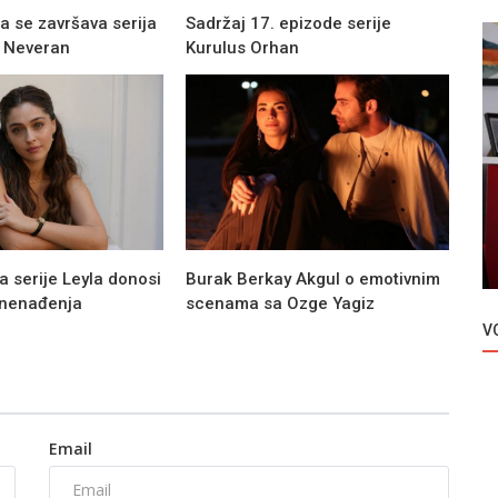
 se završava serija
Sadržaj 17. epizode serije
/ Neveran
Kurulus Orhan
Novosti
nom
Yusra Geyik o tome da li je u vezi sa
Rizom Kocaogluom!
 serije Leyla donosi
Burak Berkay Akgul o emotivnim
znenađenja
scenama sa Ozge Yagiz
V
Email