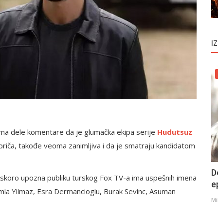
I
ma dele komentare da je glumačka ekipa serije
Hudutsuz
 priča, takođe veoma zanimljiva i da je smatraju kandidatom
D
 uskoro upozna publiku turskog Fox TV-a ima uspešnih imena
e
amla Yilmaz, Esra Dermancioglu, Burak Sevinc, Asuman
Mi