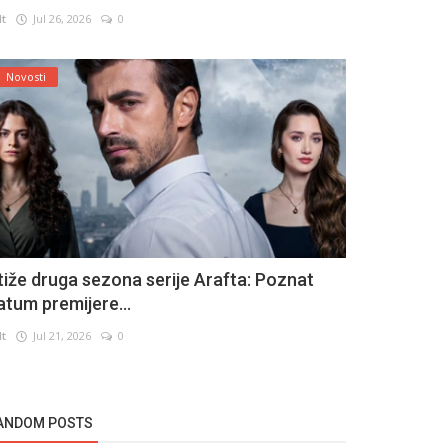
lt
Jul 26, 2026
0
Novosti
tiže druga sezona serije Arafta: Poznat
atum premijere...
lt
Jul 21, 2026
0
ANDOM POSTS