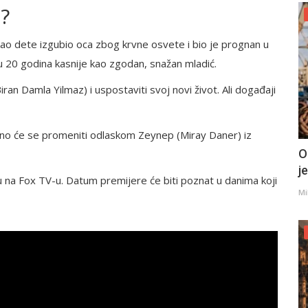
e?
 kao dete izgubio oca zbog krvne osvete i bio je prognan u
u 20 godina kasnije kao zgodan, snažan mladić.
ran Damla Yilmaz) i uspostaviti svoj novi život. Ali događaji
puno će se promeniti odlaskom Zeynep (Miray Daner) iz
O
j
u na Fox TV-u. Datum premijere će biti poznat u danima koji
Mi