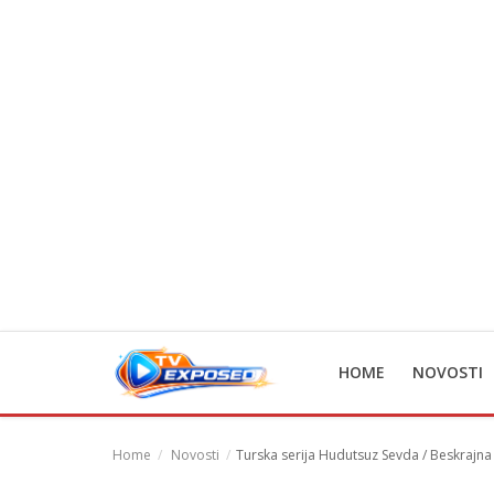
Home
Novosti
TV Serije
Filmovi
Glumci
HOME
NOVOSTI
Contact
Login
Home
Novosti
Turska serija Hudutsuz Sevda / Beskrajna
Register