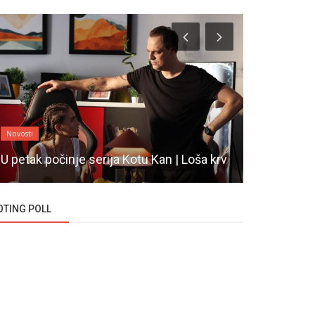
Novosti
Novosti
Serija Dest
U petak počinje serija Kotu Kan | Loša krv
turska isto
OTING POLL