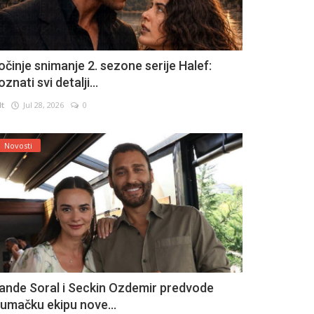
očinje snimanje 2. sezone serije Halef:
znati svi detalji...
lt
Jul 28, 2026
0
Novosti
ande Soral i Seckin Ozdemir predvode
lumačku ekipu nove...