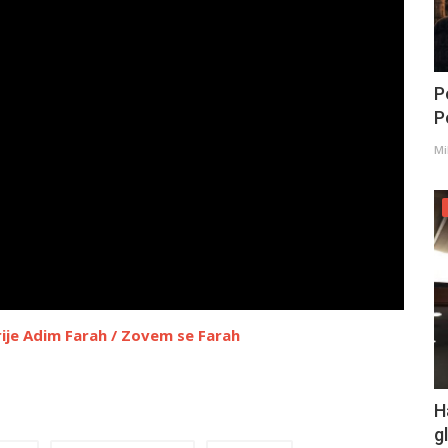
P
Po
Mi
ije Adim Farah / Zovem se Farah
H
g