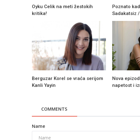
Oyku Celik na meti žestokih
Poznato kada
kritika!
Sadakatsiz 
Novosti
Koncert Marije Šerifović na praz
stadionu Partizana?
Berguzar Korel se vraća serijom
Nova epizoda
Kanli Yayin
napetost i i
COMMENTS
Name