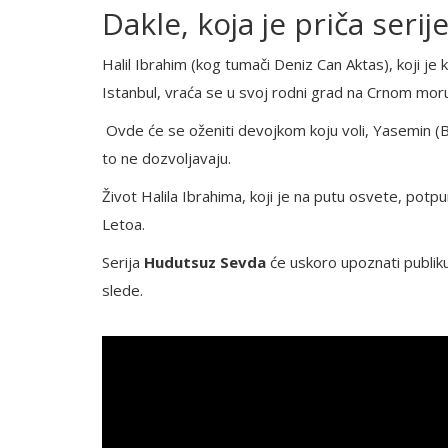
Dakle, koja je priča serij
Halil Ibrahim (kog tumači Deniz Can Aktas), koji je
Istanbul, vraća se u svoj rodni grad na Crnom mor
Ovde će se oženiti devojkom koju voli, Yasemin (Bi
to ne dozvoljavaju.
Život Halila Ibrahima, koji je na putu osvete, pot
Letoa.
Serija
Hudutsuz Sevda
će uskoro upoznati publik
slede.