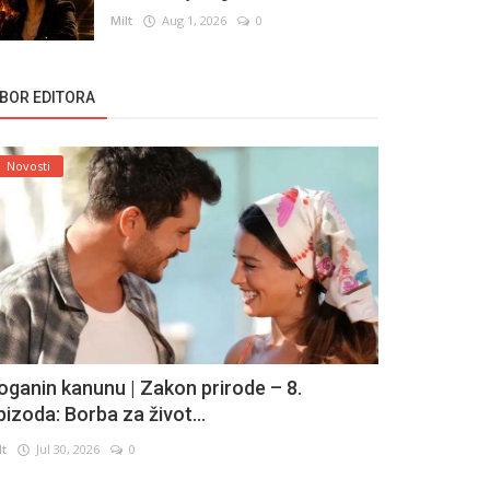
Milt
Aug 1, 2026
0
ZBOR EDITORA
Novosti
oganin kanunu | Zakon prirode – 8.
pizoda: Borba za život...
lt
Jul 30, 2026
0