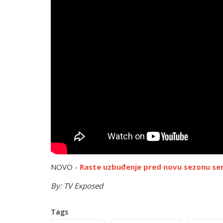
NOVO -
Raste uzbuđenje pred novu sezonu ser
By: TV Exposed
Tags