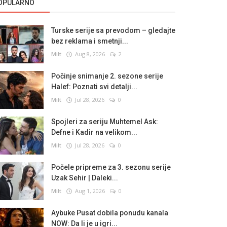
OPULARNO
Turske serije sa prevodom – gledajte
bez reklama i smetnji...
Milt
Aug 8, 2026
2
Počinje snimanje 2. sezone serije
Halef: Poznati svi detalji...
Milt
Jul 28, 2026
0
Spojleri za seriju Muhtemel Ask:
Defne i Kadir na velikom...
Milt
Jul 28, 2026
0
Počele pripreme za 3. sezonu serije
Uzak Sehir | Daleki...
Milt
Aug 1, 2026
0
Aybuke Pusat dobila ponudu kanala
NOW: Da li je u igri...