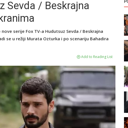
P
z Sevda / Beskrajna
ekranima
 nove serije Fox TV-a Hudutsuz Sevda / Beskrajna
di se u režiji Murata Ozturka i po scenariju Bahadira
Add to Reading List