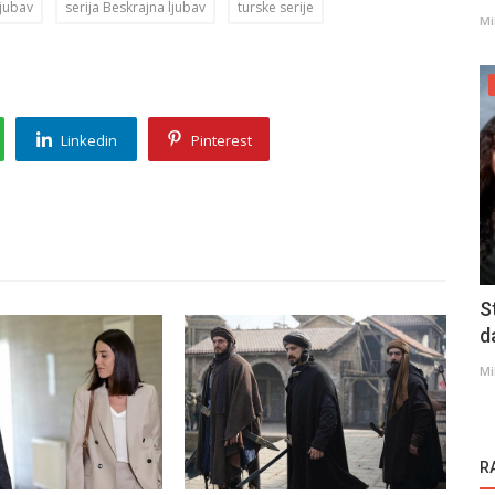
ljubav
serija Beskrajna ljubav
turske serije
Mi
Linkedin
Pinterest
S
d
Mi
R