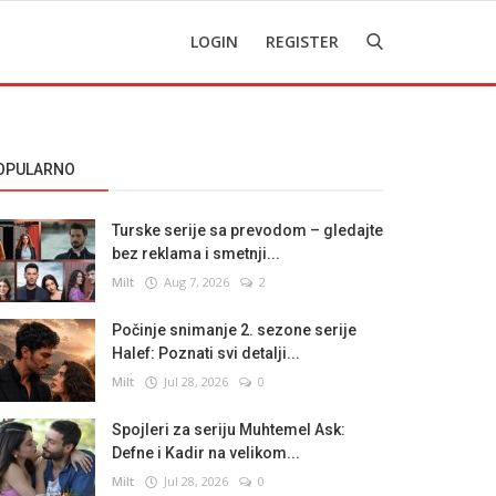
LOGIN
REGISTER
OPULARNO
Turske serije sa prevodom – gledajte
bez reklama i smetnji...
Milt
Aug 7, 2026
2
Počinje snimanje 2. sezone serije
Halef: Poznati svi detalji...
Milt
Jul 28, 2026
0
Spojleri za seriju Muhtemel Ask:
Defne i Kadir na velikom...
Milt
Jul 28, 2026
0