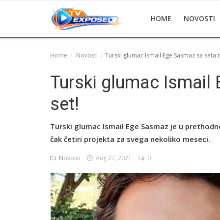
HOME
NOVOSTI
Home
Novosti
Turski glumac Ismail Ege Sasmaz sa seta n
Home
Turski glumac Ismail
Novosti
set!
TV Serije
Turski glumac Ismail Ege Sasmaz je u prethodn
Filmovi
čak četiri projekta za svega nekoliko meseci.
Glumci
Novosti
Aug 27, 2021
0
Contact
Login
Register