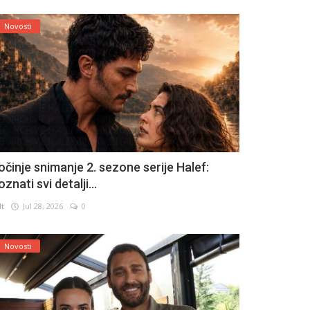
Novosti
očinje snimanje 2. sezone serije Halef:
znati svi detalji...
lt
Jul 28, 2026
0
Novosti