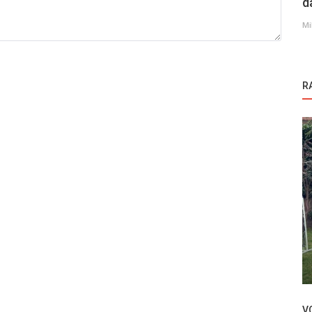
d
Mi
R
Novosti
Oktay Kaynarca i Fahriye Evcen u glavnim
mi Ara
ulogama nove turske serije Hamal!
V