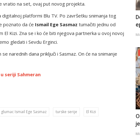
e vratio na set, ovaj put novog projekta.
a digitalnoj platformi Blu TV. Po završetku snimanja tog
D
 je poznato da će
Ismail Ege Sasmaz
tumačiti jednu od
e
m El Kizi. Zna se i ko će biti njegova partnerka u ovoj novoj
Mi
ćemo gledati i Sevdu Erginci.
im se narednih dana priključi i Sasmaz. On će na snimanje
 u seriji Sahmeran
i glumac Ismail Ege Sasmaz
turske serije
El Kizi
O
j
Mi