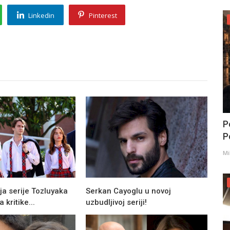
Linkedin
Pinterest
P
Po
Mi
ja serije Tozluyaka
Serkan Cayoglu u novoj
 kritike...
uzbudljivoj seriji!