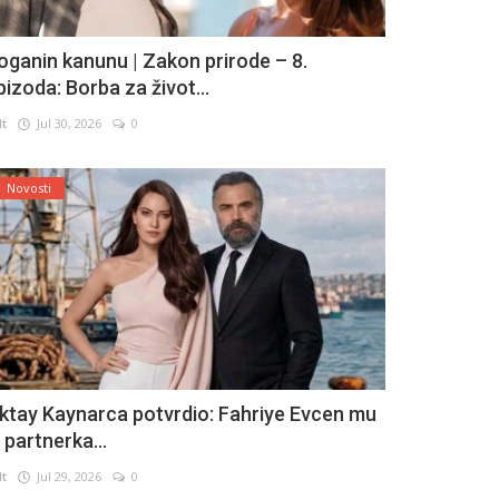
oganin kanunu | Zakon prirode – 8.
pizoda: Borba za život...
lt
Jul 30, 2026
0
Novosti
ktay Kaynarca potvrdio: Fahriye Evcen mu
e partnerka...
lt
Jul 29, 2026
0