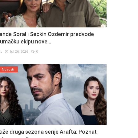
ande Soral i Seckin Ozdemir predvode
lumačku ekipu nove...
lt
Jul 26, 2026
0
Novosti
tiže druga sezona serije Arafta: Poznat