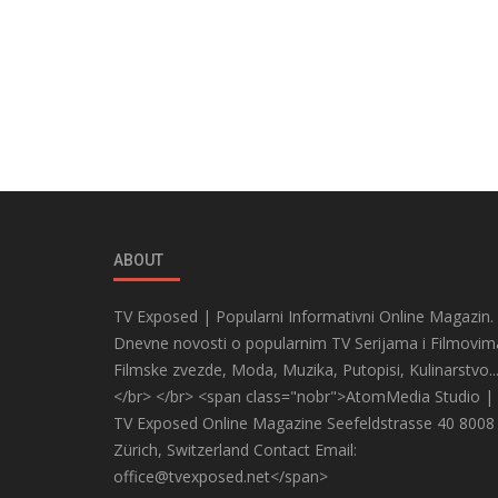
ABOUT
TV Exposed | Popularni Informativni Online Magazin.
Dnevne novosti o popularnim TV Serijama i Filmovim
Filmske zvezde, Moda, Muzika, Putopisi, Kulinarstvo..
</br> </br> <span class="nobr">AtomMedia Studio |
TV Exposed Online Magazine Seefeldstrasse 40 8008
Zürich, Switzerland Contact Email:
office@tvexposed.net</span>