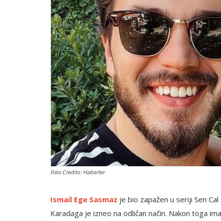
English
Foto Credits: Haberler
Ismail Ege Sasmaz
je bio zapažen u seriji Sen Cal
Karadaga je izneo na odličan način. Nakon toga imao