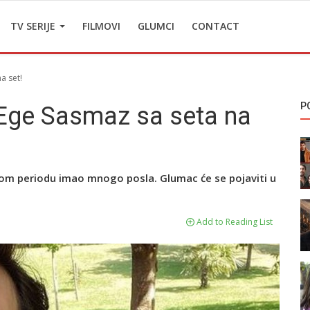
TV SERIJE
FILMOVI
GLUMCI
CONTACT
a set!
P
 Ege Sasmaz sa seta na
om periodu imao mnogo posla. Glumac će se pojaviti u
Add to Reading List