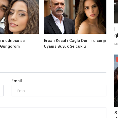
H
g
u o odnosu sa
Ercan Kesal i Cagla Demir u seriji
Mi
 Gungorom
Uyanis Buyuk Selcuklu
Email
S