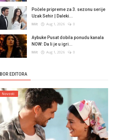
Počele pripreme za 3. sezonu serije
Uzak Sehir | Daleki...
Milt
Aug 1, 2026
0
Aybuke Pusat dobila ponudu kanala
NOW: Da li je u igri...
Milt
Aug 1, 2026
0
ZBOR EDITORA
Novosti