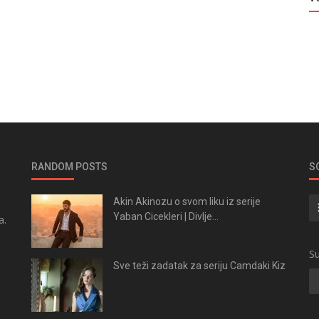
RANDOM POSTS
S
Akin Akinozu o svom liku iz serije
Yaban Cicekleri | Divlje...
a.
.
Su
Sve teži zadatak za seriju Camdaki Kiz