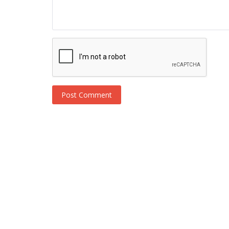
Post Comment
Novosti
Batuhan Begimgil u seriji Menajeri