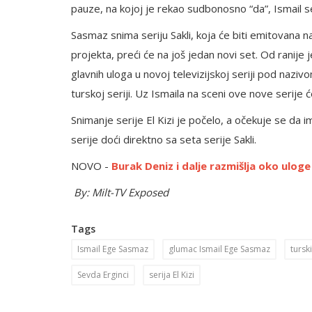
pauze, na kojoj je rekao sudbonosno “da”, Ismail s
Sasmaz snima seriju Sakli, koja će biti emitovana n
projekta, preći će na još jedan novi set. Od ranije
glavnih uloga u novoj televizijskoj seriji pod nazivo
turskoj seriji. Uz Ismaila na sceni ove nove serije 
Snimanje serije El Kizi je počelo, a očekuje se da 
serije doći direktno sa seta serije Sakli.
NOVO -
Burak Deniz i dalje razmišlja oko uloge
By: Milt-TV Exposed
Tags
Ismail Ege Sasmaz
glumac Ismail Ege Sasmaz
tursk
Sevda Erginci
serija El Kizi