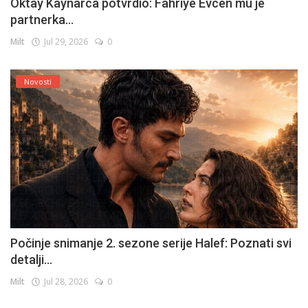
Oktay Kaynarca potvrdio: Fahriye Evcen mu je
partnerka...
Milt
Jul 29, 2026
0
Novosti
Počinje snimanje 2. sezone serije Halef: Poznati svi
detalji...
Milt
Jul 28, 2026
0