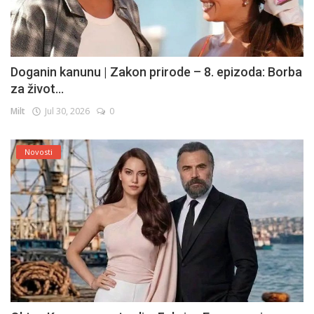
Doganin kanunu | Zakon prirode – 8. epizoda: Borba
za život...
Milt
Jul 30, 2026
0
Novosti