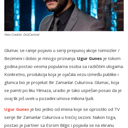
English
Foto Credits: DiziCentral
Glumac se ranije pojavio u seriji prepunoj akcije Isimsizler /
Bezimeni i dobio je mnogo priznanja.
Ugur Gunes
je tokom
godina postao veoma popularna osoba sa različitim ulogama.
Konkretno, produkcija koja je ojačala vezu između publike i
glumca bio je projekat Bir Zamanlar Cukurova. Glumac, koja
se pamti po liku Yilmaza, uradio je tako uspešan posao da je
ovaj lik još uvek u pozadini umova miliona ljudi.
Ugur Gunes
je bio jedno od imena koje se oprostilo od TV
serije Bir Zamanlar Cukurova u trećoj sezoni. Nakon toga,
postao je partner sa Esrom Bilgic i pojavila se na ekranu