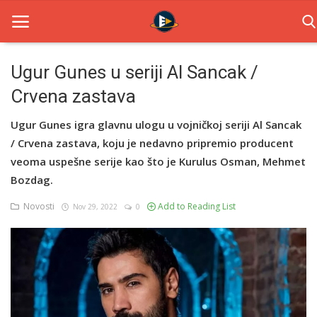
Ugur Gunes u seriji Al Sancak /
Crvena zastava
Home
Ugur Gunes igra glavnu ulogu u vojničkoj seriji Al Sancak
Novosti
/ Crvena zastava, koju je nedavno pripremio producent
TV Serije
veoma uspešne serije kao što je Kurulus Osman, Mehmet
Bozdag.
Filmovi
Novosti
Add to Reading List
Nov 29, 2022
0
Glumci
Contact
Login
Register