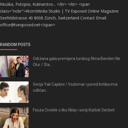
Muzika, Putopisi, Kulinarstvo... </br> </br> <span
class="nobr">AtomMedia Studio | TV Exposed Online Magazine
Seefeldstrasse 40 8008 Zürich, Switzerland Contact Email:
office@tvexposed.net</span>
RANDOM POSTS
Održana gala premijera turskog filma Benden Ne
Olur / Šta...
Serija Yali Capkini / Vodomar i pored kritika ima
odličan...
Feyza Civelek o liku Nilay i seriji Kizilcik Serbeti