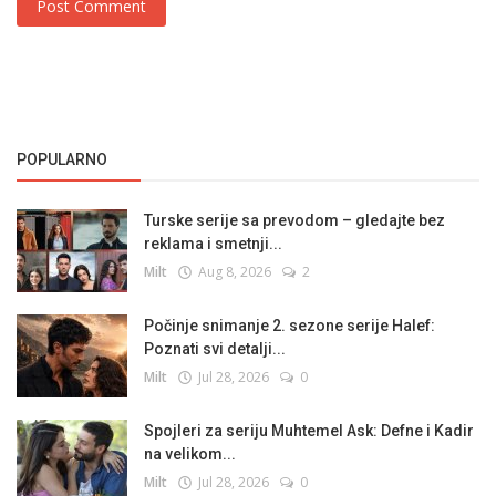
Post Comment
POPULARNO
Turske serije sa prevodom – gledajte bez
reklama i smetnji...
Milt
Aug 8, 2026
2
Počinje snimanje 2. sezone serije Halef:
Poznati svi detalji...
Milt
Jul 28, 2026
0
Spojleri za seriju Muhtemel Ask: Defne i Kadir
na velikom...
Milt
Jul 28, 2026
0