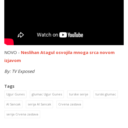
NOVO -
Neslihan Atagul osvojila mnoga srca novom
izjavom
By: TV Exposed
Tags
Ugur Gunes
glumac Ugur Gunes
turske serije
turski glumac
Al Sancak
serija Al Sancak
Crvena zastava
serija Crvena zastava