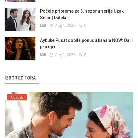
Počele pripreme za 3. sezonu serije Uzak
Sehir | Daleki...
Milt
Aug 1, 2026
0
Aybuke Pusat dobila ponudu kanala NOW: Da li
je u igri...
Milt
Aug 1, 2026
0
IZBOR EDITORA
Novosti