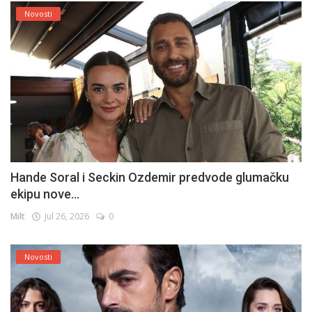
Novosti
Hande Soral i Seckin Ozdemir predvode glumačku
ekipu nove...
Milt
Jul 26, 2026
0
Novosti