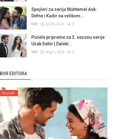
Spojleri za seriju Muhtemel Ask:
Defne i Kadir na velikom...
Milt
Jul 28, 2026
0
Počele pripreme za 3. sezonu serije
Uzak Sehir | Daleki...
Milt
Aug 1, 2026
0
ZBOR EDITORA
Novosti