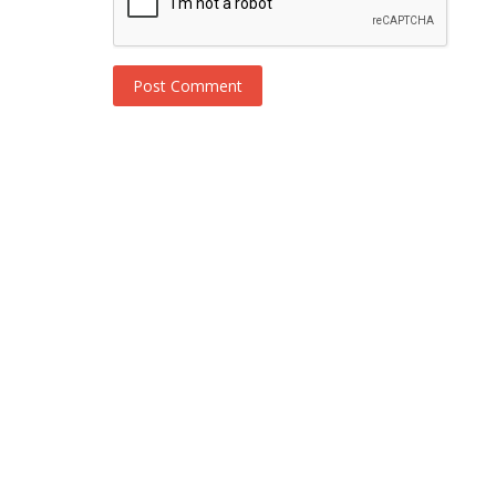
Post Comment
Novosti
Caglar Ertugrul sanja o Holivudu!