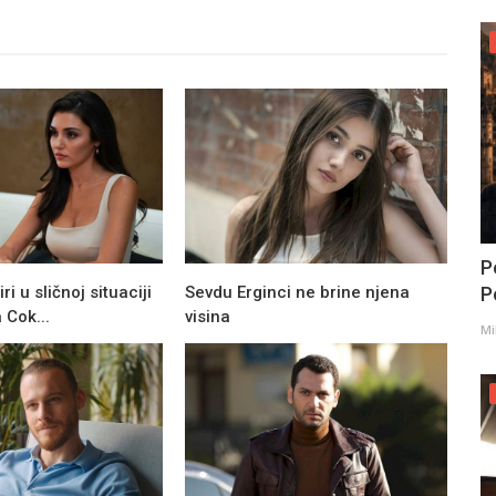
P
Po
 u sličnoj situaciji
Sevdu Erginci ne brine njena
 Cok...
visina
Mi