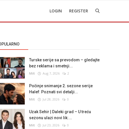
LOGIN
REGISTER
OPULARNO
Turske serije sa prevodom – gledajte
bez reklama i smetnji...
Milt
Aug 7, 2026
2
Počinje snimanje 2. sezone serije
Halef: Poznati svi detalji...
Milt
Jul 28, 2026
0
Uzak Sehir | Daleki grad – U treću
sezonu ulazi novi lik:...
Milt
Jul 23, 2026
0