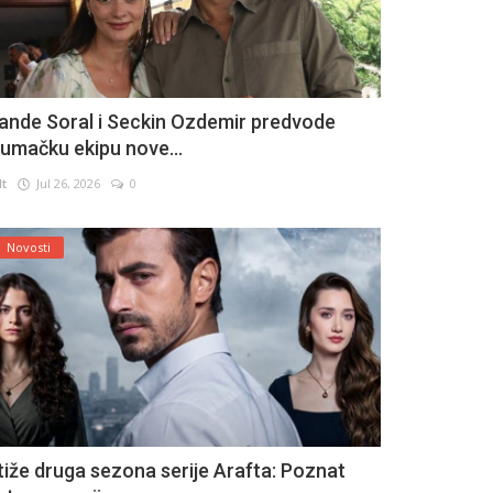
ande Soral i Seckin Ozdemir predvode
lumačku ekipu nove...
lt
Jul 26, 2026
0
Novosti
tiže druga sezona serije Arafta: Poznat