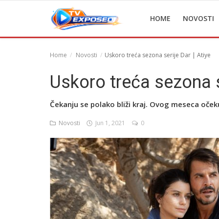
HOME
NOVOSTI
Home
Novosti
Uskoro treća sezona serije Dar | Atiye
Home
Uskoro treća sezona se
Novosti
Čekanju se polako bliži kraj. Ovog meseca očeku
TV Serije
Novosti
Jun 1, 2021
0
Filmovi
Glumci
Contact
Login
Register