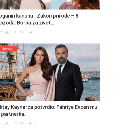
oganin kanunu | Zakon prirode – 8.
pizoda: Borba za život...
lt
Jul 30, 2026
0
Novosti
ktay Kaynarca potvrdio: Fahriye Evcen mu
e partnerka...
lt
Jul 29, 2026
0