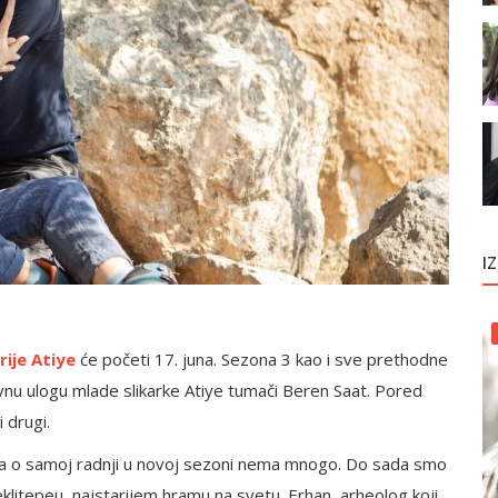
I
ije Atiye
će početi 17. juna. Sezona 3 kao i sve prethodne
avnu ulogu mlade slikarke Atiye tumači Beren Saat. Pored
 drugi.
alja o samoj radnji u novoj sezoni nema mnogo. Do sada smo
klitepeu, najstarijem hramu na svetu. Erhan, arheolog koji