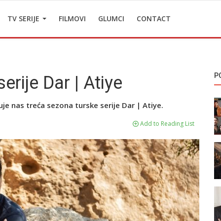
TV SERIJE
FILMOVI
GLUMCI
CONTACT
P
rije Dar | Atiye
je nas treća sezona turske serije Dar | Atiye.
Add to Reading List