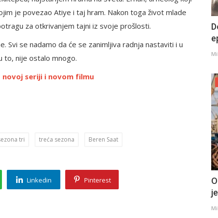
kojim je povezao Atiye i taj hram. Nakon toga život mlade
otragu za otkrivanjem tajni iz svoje prošlosti.
D
e
 Svi se nadamo da će se zanimljiva radnja nastaviti i u
Mi
 to, nije ostalo mnogo.
novoj seriji i novom filmu
sezona tri
treća sezona
Beren Saat
Linkedin
Pinterest
O
j
Mi