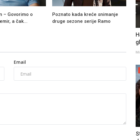
n – Govorimo o
Poznato kada kreće snimanje
mir, a čak...
druge sezone serije Ramo
H
g
Mi
Email
S