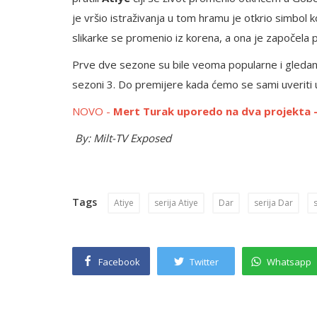
je vršio istraživanja u tom hramu je otkrio simbol 
slikarke se promenio iz korena, a ona je započela p
Prve dve sezone su bile veoma popularne i gledane.
sezoni 3. Do premijere kada ćemo se sami uveriti u
NOVO -
Mert Turak uporedo na dva projekta - 
By: Milt-TV Exposed
Tags
Atiye
serija Atiye
Dar
serija Dar
Facebook
Twitter
Whatsapp