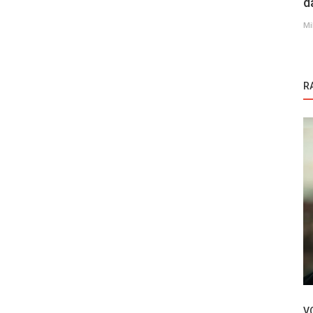
d
Mi
R
Novosti
Hande Ercel nakon šest godina ponovo na
meti kritika!
V