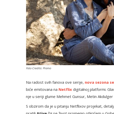
English
Foto Credits: Promo
Na radost svih fanova ove serije,
nova sezona ser
biće emitovana na
Netflix
digitalnoj platformi. Gl
nje u seriji glume Mehmet Gunsur, Metin Akdulger i
S obzirom da je u pitanju Netflixov projekat, det
pratili
Atiye
čiji se život promenio otkrićem u Gobe