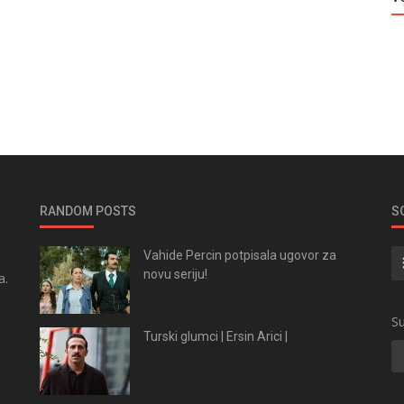
RANDOM POSTS
S
Vahide Percin potpisala ugovor za
novu seriju!
a.
.
Su
Turski glumci | Ersin Arici |