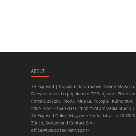
ABOUT
TV Exposed | Popularni Informativni Online Magazin.
Dnevne novosti o popularnim TV Serijama i Filmovim
Filmske zvezde, Moda, Muzika, Putopisi, Kulinarstvo..
</br> </br> <span class="nobr">AtomMedia Studio |
TV Exposed Online Magazine Seefeldstrasse 40 8008
Zürich, Switzerland Contact Email:
office@tvexposed.net</span>