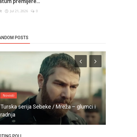
atum premijere...
lt
Jul 21, 2026
0
ANDOM POSTS
Novosti
TV Serije
Turska serija Sebeke / Mreža – glumci i
radnja
Španska ser
OTING POLL