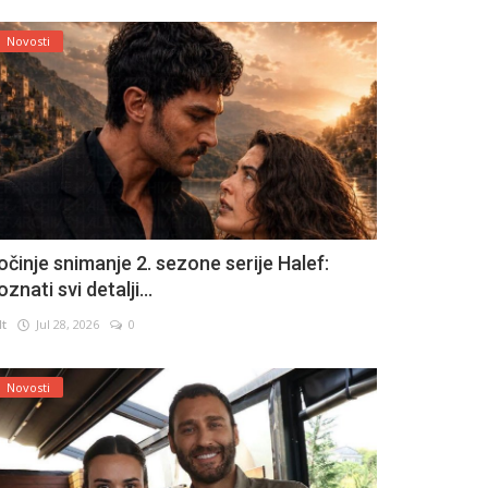
Novosti
očinje snimanje 2. sezone serije Halef:
znati svi detalji...
lt
Jul 28, 2026
0
Novosti