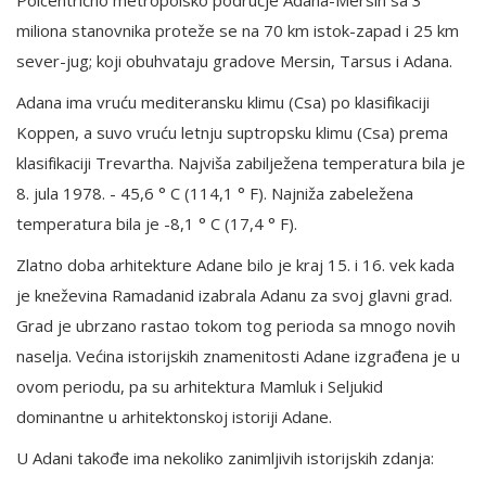
miliona stanovnika proteže se na 70 km istok-zapad i 25 km
sever-jug; koji obuhvataju gradove Mersin, Tarsus i Adana.
Adana ima vruću mediteransku klimu (Csa) po klasifikaciji
Koppen, a suvo vruću letnju suptropsku klimu (Csa) prema
klasifikaciji Trevartha. Najviša zabilježena temperatura bila je
8. jula 1978. - 45,6 ° C (114,1 ° F). Najniža zabeležena
temperatura bila je -8,1 ° C (17,4 ° F).
Zlatno doba arhitekture Adane bilo je kraj 15. i 16. vek kada
je kneževina Ramadanid izabrala Adanu za svoj glavni grad.
Grad je ubrzano rastao tokom tog perioda sa mnogo novih
naselja. Većina istorijskih znamenitosti Adane izgrađena je u
ovom periodu, pa su arhitektura Mamluk i Seljukid
dominantne u arhitektonskoj istoriji Adane.
U Adani takođe ima nekoliko zanimljivih istorijskih zdanja: