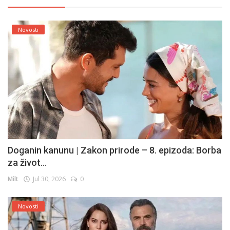
Novosti
Doganin kanunu | Zakon prirode – 8. epizoda: Borba
za život...
Milt
Jul 30, 2026
0
Novosti