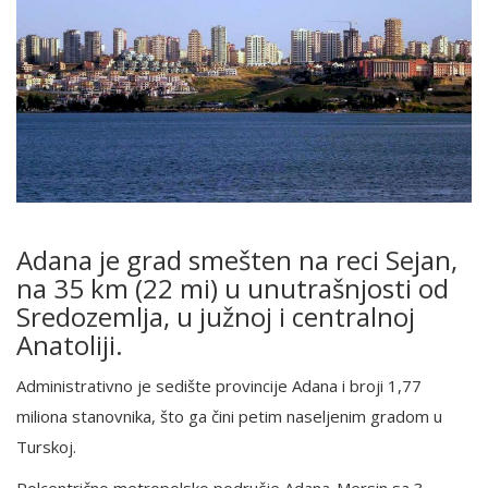
Adana je grad smešten na reci Sejan,
na 35 km (22 mi) u unutrašnjosti od
Sredozemlja, u južnoj i centralnoj
Anatoliji.
Administrativno je sedište provincije Adana i broji 1,77
miliona stanovnika, što ga čini petim naseljenim gradom u
Turskoj.
Polcentrično metropolsko područje Adana-Mersin sa 3