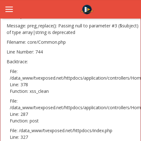
A PHP Error was encountered
Severity: 8192
Message: preg_replace(): Passing null to parameter #3 ($subject)
of type array|string is deprecated
Filename: core/Common.php
Home
Line Number: 744
Novosti
Backtrace:
TV Serije
File:
/data_www/tvexposed.net/httpdocs/application/controllers/Hom
Line: 378
Filmovi
Function: xss_clean
Glumci
File:
/data_www/tvexposed.net/httpdocs/application/controllers/Hom
Contact
Line: 287
Function: post
Login
File: /data_www/tvexposed.net/httpdocs/index.php
Line: 327
Register