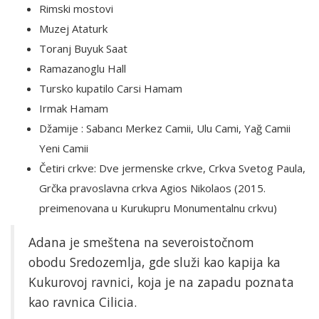
Rimski mostovi
Muzej Ataturk
Toranj Buyuk Saat
Ramazanoglu Hall
Tursko kupatilo Carsi Hamam
Irmak Hamam
Džamije : Sabancı Merkez Camii, Ulu Cami, Yağ Camii
Yeni Camii
Četiri crkve: Dve jermenske crkve, Crkva Svetog Paula,
Grčka pravoslavna crkva Agios Nikolaos (2015.
preimenovana u Kurukupru Monumentalnu crkvu)
Adana je smeštena na severoistočnom
obodu Sredozemlja, gde služi kao kapija ka
Kukurovoj ravnici, koja je na zapadu poznata
kao ravnica Cilicia.