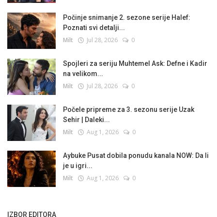
Počinje snimanje 2. sezone serije Halef:
Poznati svi detalji...
Milt
Jul 28, 2026
0
Spojleri za seriju Muhtemel Ask: Defne i Kadir
na velikom...
Milt
Jul 28, 2026
0
Počele pripreme za 3. sezonu serije Uzak
Sehir | Daleki...
Milt
Aug 1, 2026
0
Aybuke Pusat dobila ponudu kanala NOW: Da li
je u igri...
Milt
Aug 1, 2026
0
IZBOR EDITORA