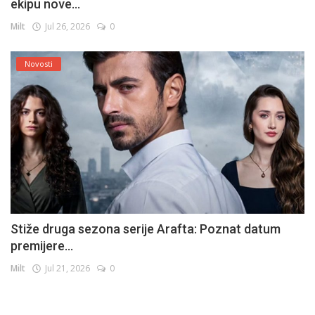
ekipu nove...
Milt
Jul 26, 2026
0
Novosti
Stiže druga sezona serije Arafta: Poznat datum
premijere...
Milt
Jul 21, 2026
0