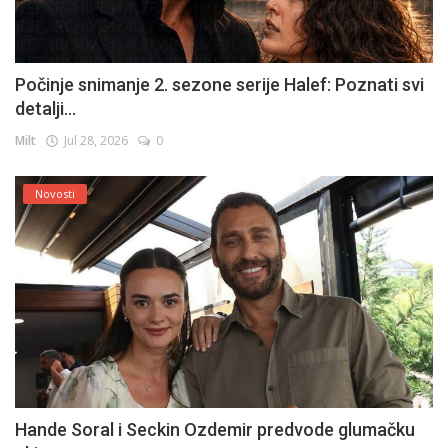
Počinje snimanje 2. sezone serije Halef: Poznati svi
detalji...
Milt
Jul 28, 2026
0
Novosti
Hande Soral i Seckin Ozdemir predvode glumačku