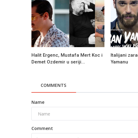
Halit Ergenc, Mustafa Mert Koc i
Italijani za
Demet Ozdemir u seriji...
Yamanu
COMMENTS
Novosti
Name
Turska serija Uc Kiz Kardes / Tri s
novi hit?!
Comment