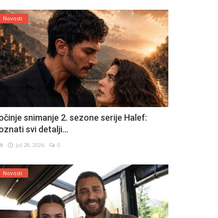
Novosti
očinje snimanje 2. sezone serije Halef:
znati svi detalji...
lt
Jul 28, 2026
0
Novosti