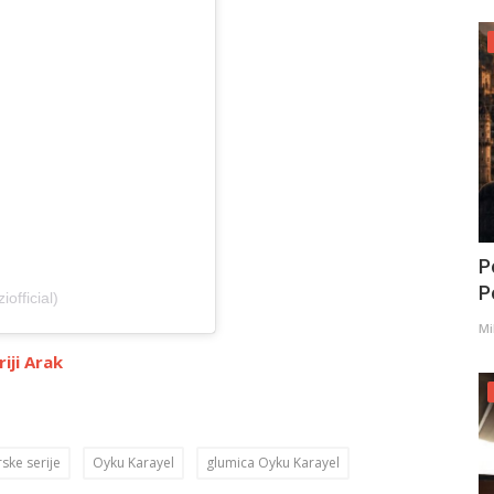
P
Po
official)
Mi
iji Arak
ske serije
Oyku Karayel
glumica Oyku Karayel