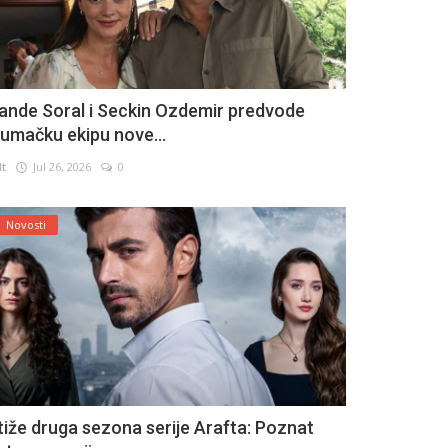
ande Soral i Seckin Ozdemir predvode
lumačku ekipu nove...
lt
Jul 26, 2026
0
Novosti
tiže druga sezona serije Arafta: Poznat