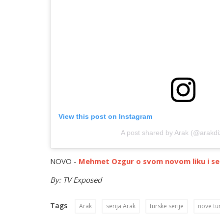
View this post on Instagram
A post shared by Arak (@arakdizi
NOVO -
Mehmet Ozgur o svom novom liku i ser
By: TV Exposed
Tags
Arak
serija Arak
turske serije
nove tur