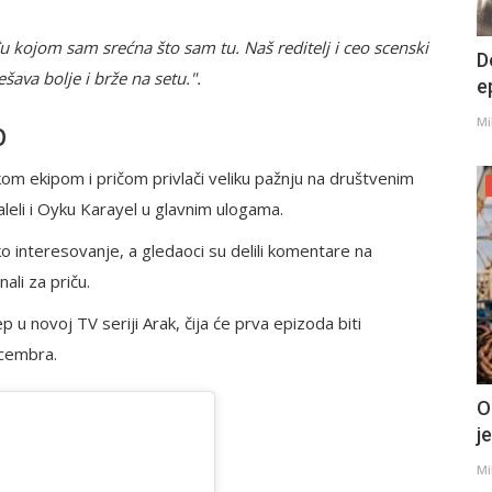
 kojom sam srećna što sam tu. Naš reditelj i ceo scenski
D
šava bolje i brže na setu.".
e
p
Mi
m ekipom i pričom privlači veliku pažnju na društvenim
leli i Oyku Karayel u glavnim ulogama.
ko interesovanje, a gledaoci su delili komentare na
li za priču.
 u novoj TV seriji Arak, čija će prva epizoda biti
ecembra.
O
j
Mi