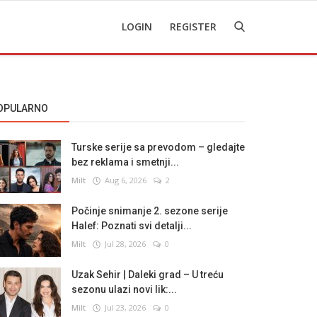
LOGIN
REGISTER
OPULARNO
Turske serije sa prevodom – gledajte
bez reklama i smetnji...
Milt
Aug 6, 2026
2
Počinje snimanje 2. sezone serije
Halef: Poznati svi detalji...
Milt
Jul 28, 2026
0
Uzak Sehir | Daleki grad – U treću
sezonu ulazi novi lik:...
Milt
Jul 23, 2026
0