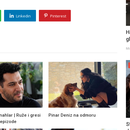
Linkedin
Pinterest
H
g
Mi
nahlar | Ruže i gresi
Pinar Deniz na odmoru
 epizode
S