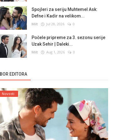
Spojleri za seriju Muhtemel Ask:
Defne i Kadir na velikom...
Milt
Jul 28, 2026
0
Počele pripreme za 3. sezonu serije
Uzak Sehir | Daleki...
Milt
Aug 1, 2026
0
ZBOR EDITORA
Novosti