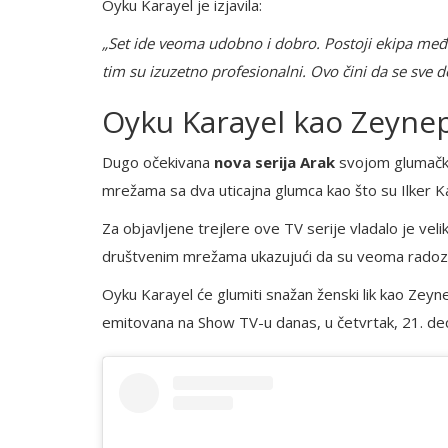
Oyku Karayel je izjavila:
„Set ide veoma udobno i dobro. Postoji ekipa među
tim su izuzetno profesionalni. Ovo čini da se sve de
Oyku Karayel kao Zeyne
Dugo očekivana
nova serija Arak
svojom glumačko
mrežama sa dva uticajna glumca kao što su Ilker Ka
Za objavljene trejlere ove TV serije vladalo je veli
društvenim mrežama ukazujući da su veoma radozna
Oyku Karayel će glumiti snažan ženski lik kao Zeynep
emitovana na Show TV-u danas, u četvrtak, 21. d