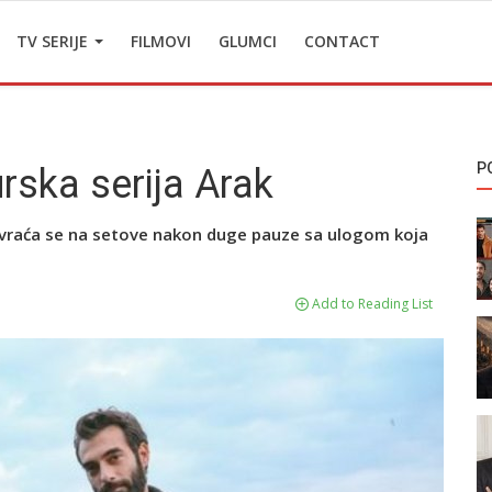
TV SERIJE
FILMOVI
GLUMCI
CONTACT
P
rska serija Arak
, vraća se na setove nakon duge pauze sa ulogom koja
Add to Reading List