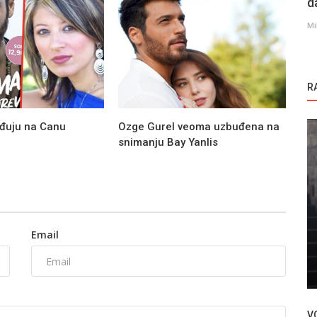
d
Mi
R
rađuju na Canu
Ozge Gurel veoma uzbuđena na
snimanju Bay Yanlis
Novosti
Email
estre -
Serija Tas Kagit Makas | Kamen, papir,
makaze dobija sezonu 2!
V