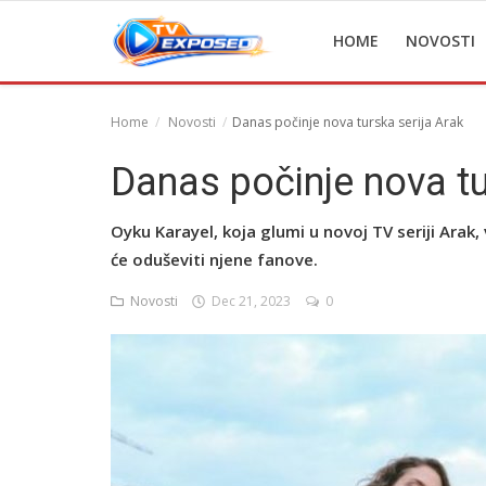
HOME
NOVOSTI
Home
Novosti
Danas počinje nova turska serija Arak
Home
Danas počinje nova tu
Novosti
Oyku Karayel, koja glumi u novoj TV seriji Arak
TV Serije
će oduševiti njene fanove.
Filmovi
Novosti
Dec 21, 2023
0
Glumci
Contact
Login
Register