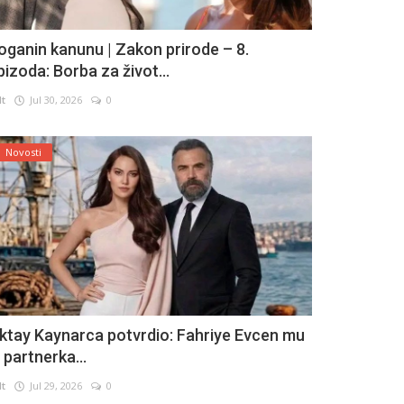
oganin kanunu | Zakon prirode – 8.
pizoda: Borba za život...
lt
Jul 30, 2026
0
Novosti
ktay Kaynarca potvrdio: Fahriye Evcen mu
e partnerka...
lt
Jul 29, 2026
0