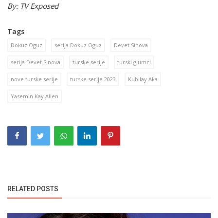
By: TV Exposed
Tags
Dokuz Oguz
serija Dokuz Oguz
Devet Sinova
serija Devet Sinova
turske serije
turski glumci
nove turske serije
turske serije 2023
Kubilay Aka
Yasemin Kay Allen
RELATED POSTS