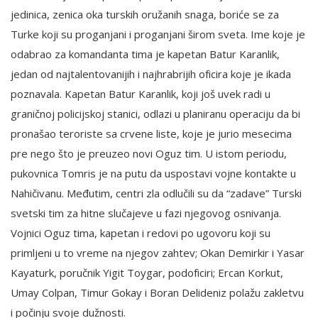
jedinica, zenica oka turskih oružanih snaga, boriće se za
Turke koji su proganjani i proganjani širom sveta. Ime koje je
odabrao za komandanta tima je kapetan Batur Karanlik,
jedan od najtalentovanijih i najhrabrijih oficira koje je ikada
poznavala. Kapetan Batur Karanlik, koji još uvek radi u
graničnoj policijskoj stanici, odlazi u planiranu operaciju da bi
pronašao teroriste sa crvene liste, koje je jurio mesecima
pre nego što je preuzeo novi Oguz tim. U istom periodu,
pukovnica Tomris je na putu da uspostavi vojne kontakte u
Nahičivanu. Međutim, centri zla odlučili su da “zadave” Turski
svetski tim za hitne slučajeve u fazi njegovog osnivanja.
Vojnici Oguz tima, kapetan i redovi po ugovoru koji su
primljeni u to vreme na njegov zahtev; Okan Demirkir i Yasar
Kayaturk, poručnik Yigit Toygar, podoficiri; Ercan Korkut,
Umay Colpan, Timur Gokay i Boran Delideniz polažu zakletvu
i počinju svoje dužnosti.