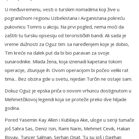
U međuvremenu, vesti o turskim nomadima koji žive u
pograničnom regionu Uzbekistana i Avganistana pokreću
pukovnicu Tomris u akciju. Na prvi pogled, nema moći da
zaštiti tu tursku opsesiju od terorističkih bandi. Ali sada je
vreme dužnosti za Oguz tim: sa naređenjem koje je dobio,
Tim kreće na dalek put da bi bio paravan za svoje
sunarodnike. Mlada žena, koja iznenadi kapetana tokom
operacije, zbunjuje ih. Ovom operacijom bi počeo veliki rat
tima... Bez obzira gde u svetu, nijedan Turčin ne ostaje sam.
Dokuz Oguz je epska priča o novom vrhuncu dostignutom u
Mehmetčikovoj legendi koja se proteže preko dve hiljade
godina.
Pored Yasemin Kay Allen i Kubilaya Ake, uloge u seriji tumače
još Sahra Sas, Deniz Isin, Rami Narin, Mehmet Cevik, Hakan
Boyav, Tuncer Salman, Serhan Onat. Tu su još i Daghan