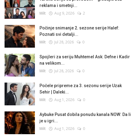
reklama i smetnji...
Milt
Aug 9, 2026
2
Počinje snimanje 2. sezone serije Halef:
Poznati svi detalji...
Milt
Jul 28, 2026
0
Spojleri za seriju Muhtemel Ask: Defne i Kadir
na velikom...
Milt
Jul 28, 2026
0
Počele pripreme za 3. sezonu serije Uzak
Sehir | Daleki...
Milt
Aug 1, 2026
0
Aybuke Pusat dobila ponudu kanala NOW: Da li
je u igri...
Milt
Aug 1, 2026
0