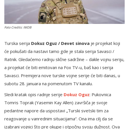
English
Foto Credits: IMDB
Turska serija
Dokuz Oguz / Devet sinova
je projekat koji
će pokušati da nastavi tamo gde je stala serija Savasci /
Ratnik. Gledaćemo radnju slične sadržine – dakle vojnu seriju,
a projekat će biti emitovan na Fox TV-u, baš kao i serija
Savasci. Premijera nove turske vojne serije će biti danas, u
subotu 28. januara na pomenutom TV kanalu.
Sledi kratak opis radnje serije
Dokuz Oguz
: Pukovnica
Tomris Toprak (Yasemin Kay Allen) završiča je svoje
pedantne napore da uspostavi „Turski svetski tim za
reagovanje u vanrednim situacijama“. Ona ima cilj da se
izabrani vojnici što pre okupe i otpočnu svoju dužnost. Ova