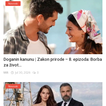
Novosti
Doganin kanunu | Zakon prirode – 8. epizoda: Borba
za život...
Milt
Jul 30, 2026
0
Novosti