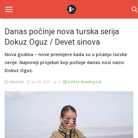
Danas počinje nova turska serija
Dokuz Oguz / Devet sinova
Home
Nova godina – nove premijere kada su u pitanju turske
Novosti
serije. Najnoviji projekat koji počinje danas nosi naziv
TV Serije
Dokuz Oguz.
Novosti
Add to Reading List
Jan 28, 2023
0
Filmovi
Glumci
Contact
Login
Register