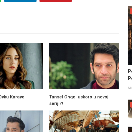
P
Po
Mi
Oykü Karayel
Tansel Ongel uskoro u novoj
seriji?!