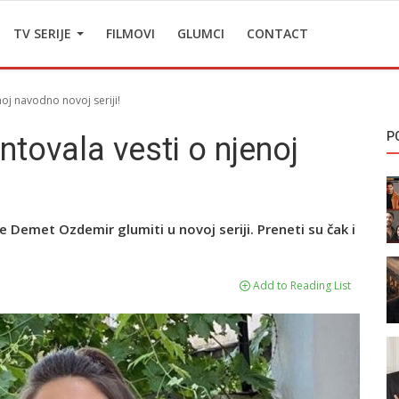
TV SERIJE
FILMOVI
GLUMCI
CONTACT
j navodno novoj seriji!
P
ovala vesti o njenoj
e Demet Ozdemir glumiti u novoj seriji. Preneti su čak i
Add to Reading List