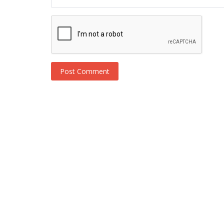
Post Comment
Novosti
Cennetin Cocuklari | Deca raja: Sa
15. epizode