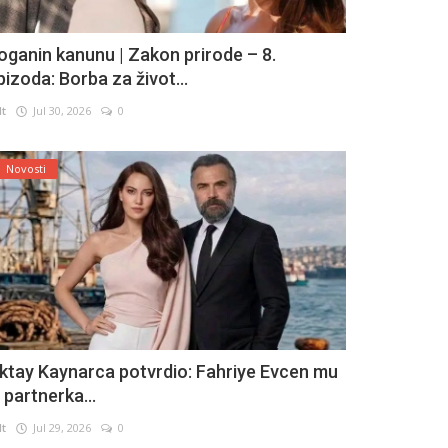
oganin kanunu | Zakon prirode – 8.
pizoda: Borba za život...
lt
Jul 30, 2026
0
Novosti
ktay Kaynarca potvrdio: Fahriye Evcen mu
e partnerka...
lt
Jul 29, 2026
0