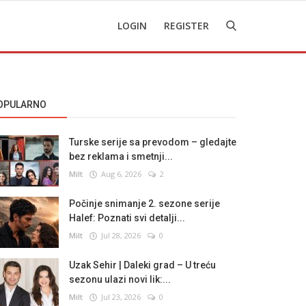
LOGIN
REGISTER
OPULARNO
Turske serije sa prevodom – gledajte
bez reklama i smetnji...
Milt
Aug 6, 2026
2
Počinje snimanje 2. sezone serije
Halef: Poznati svi detalji...
Milt
Jul 28, 2026
0
Uzak Sehir | Daleki grad – U treću
sezonu ulazi novi lik:...
Milt
Jul 23, 2026
0