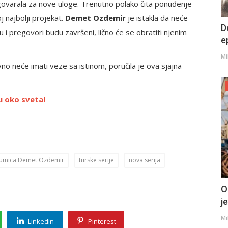
egovarala za nove uloge. Trenutno polako čita ponuđenje
joj najbolji projekat.
Demet Ozdemir
je istakla da neće
D
u i pregovori budu završeni, lično će se obratiti njenim
e
Mi
no neće imati veze sa istinom, poručila je ova sjajna
u oko sveta!
glumica Demet Ozdemir
turske serije
nova serija
O
j
Mi
Linkedin
Pinterest