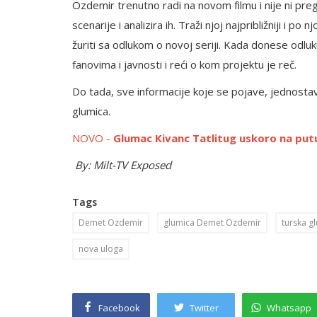
Ozdemir trenutno radi na novom filmu i nije ni pr
scenarije i analizira ih. Traži njoj najpribližniji i po n
žuriti sa odlukom o novoj seriji. Kada donese odluk
fanovima i javnosti i reći o kom projektu je reč.
Do tada, sve informacije koje se pojave, jednostav
glumica.
NOVO -
Glumac Kivanc Tatlitug uskoro na put
By: Milt-TV Exposed
Tags
Demet Ozdemir
glumica Demet Ozdemir
turska 
nova uloga
Facebook
Twitter
Whatsapp