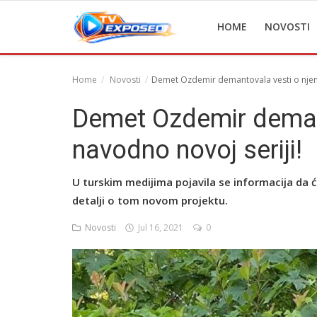
HOME
NOVOSTI
Home
Novosti
Demet Ozdemir demantovala vesti o njeno
Home
Demet Ozdemir demant
Novosti
navodno novoj seriji!
TV Serije
U turskim medijima pojavila se informacija da ć
Filmovi
detalji o tom novom projektu.
Glumci
Novosti
Jul 16, 2021
0
Contact
Login
Register