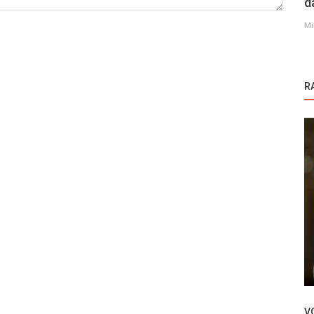
d
Mi
R
Srpske serije
držaj
Srpska Serija - Prvaci sveta
V