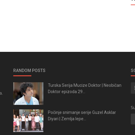
RANDOM POSTS
S
Turska Serija Mucize Doktor | Neobičan
Doktor epizoda 29...
a.
.
Su
Počinje snimanje serije Guzel Asklar
Diyari | Zemlja lepe...