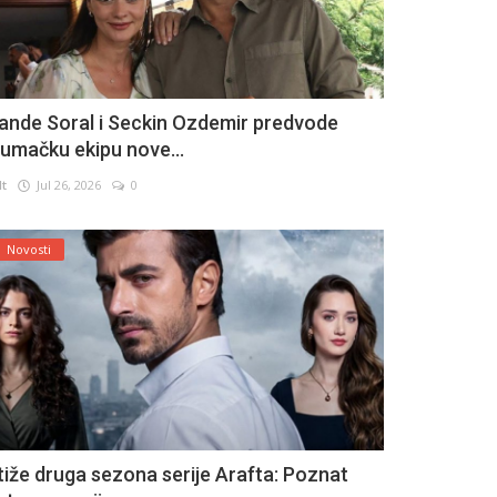
ande Soral i Seckin Ozdemir predvode
lumačku ekipu nove...
lt
Jul 26, 2026
0
Novosti
tiže druga sezona serije Arafta: Poznat