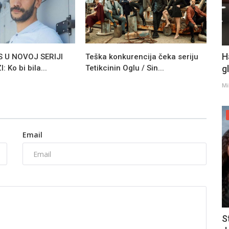
H
 U NOVOJ SERIJI
Teška konkurencija čeka seriju
 Ko bi bila...
Tetikcinin Oglu / Sin...
g
Mi
Email
S