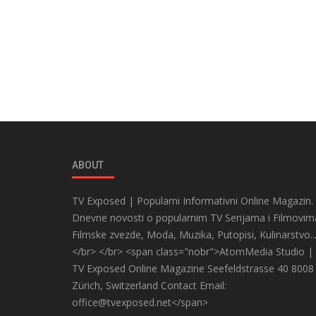
ABOUT
TV Exposed | Popularni Informativni Online Magazin.
Dnevne novosti o popularnim TV Serijama i Filmovim
Filmske zvezde, Moda, Muzika, Putopisi, Kulinarstvo..
</br> </br> <span class="nobr">AtomMedia Studio |
TV Exposed Online Magazine Seefeldstrasse 40 8008
Zürich, Switzerland Contact Email:
office@tvexposed.net</span>