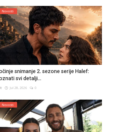
Novosti
očinje snimanje 2. sezone serije Halef:
znati svi detalji...
lt
Jul 28, 2026
0
Novosti