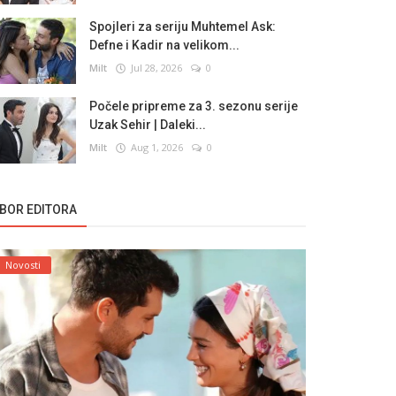
Spojleri za seriju Muhtemel Ask:
Defne i Kadir na velikom...
Milt
Jul 28, 2026
0
Počele pripreme za 3. sezonu serije
Uzak Sehir | Daleki...
Milt
Aug 1, 2026
0
ZBOR EDITORA
Novosti