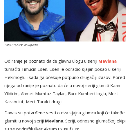
English
Foto Credits: Wikipedia
Od ranije je poznato da će glavnu ulogu u seriji
Mevlana
tumačiti Timucin Esen. Esen je odradio sjajan posao u seriji
Hekimoglu i sada ga očekuje potpuno drugačiji izazov. Pored
njega od ranije je poznato da će u novoj seriji glumiti Kaan
Yildirim, Ahmet Mumtaz Taylan, Burc Kumbertlioglu, Mert
Karabulut, Mert Turak i drugi.
Danas su potvrđene vesti o dva sjajna glumca koji će takođe
glumiti u novoj seriji
Mevlana
. Seriji, odnosno glumačkoj ekipi
su se pridružili Ilker Aksum i Yusuf Cim.