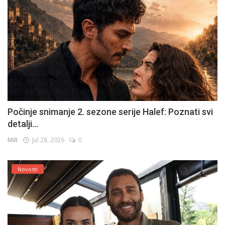
Počinje snimanje 2. sezone serije Halef: Poznati svi
detalji...
Milt
Jul 28, 2026
0
Novosti