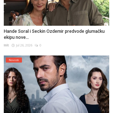
Hande Soral i Seckin Ozdemir predvode glumačku
ekipu nove...
Milt
Jul 26, 2026
0
Novosti