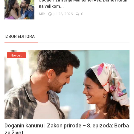
na velikom...
Milt
Jul 28, 2026
0
IZBOR EDITORA
Novosti
Doganin kanunu | Zakon prirode – 8. epizoda: Borba
za život...