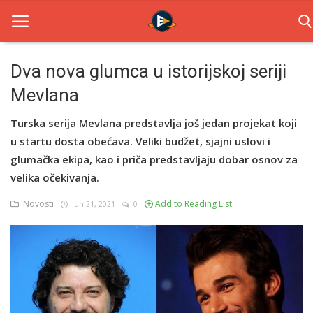
Dva nova glumca u istorijskoj seriji
Mevlana
Home
Turska serija Mevlana predstavlja još jedan projekat koji
Novosti
u startu dosta obećava. Veliki budžet, sjajni uslovi i
TV Serije
glumačka ekipa, kao i priča predstavljaju dobar osnov za
velika očekivanja.
Filmovi
Novosti
Add to Reading List
Jun 21, 2021
0
Glumci
Contact
Login
Register