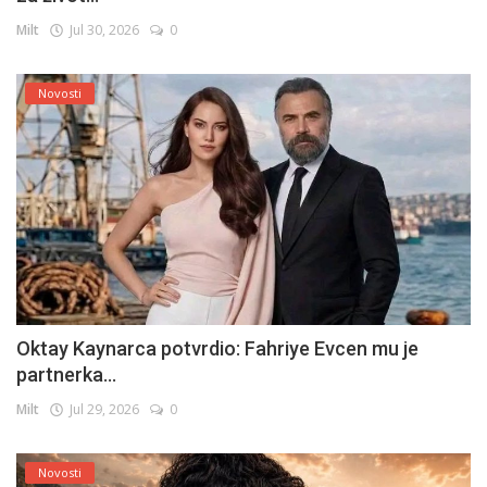
Milt
Jul 30, 2026
0
Novosti
Oktay Kaynarca potvrdio: Fahriye Evcen mu je
partnerka...
Milt
Jul 29, 2026
0
Novosti