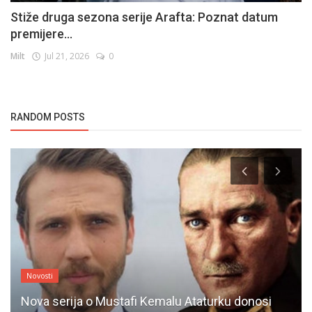
Stiže druga sezona serije Arafta: Poznat datum
premijere...
Milt
Jul 21, 2026
0
RANDOM POSTS
Novosti
Nova serija o Mustafi Kemalu Ataturku donosi