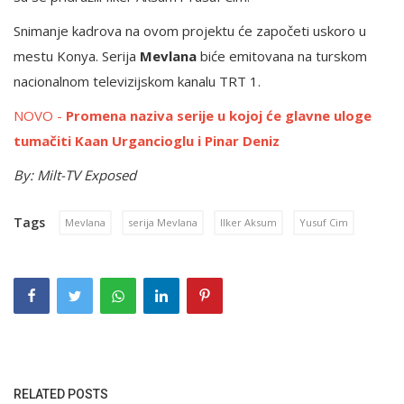
Snimanje kadrova na ovom projektu će započeti uskoro u
mestu Konya. Serija
Mevlana
biće emitovana na turskom
nacionalnom televizijskom kanalu TRT 1.
NOVO -
Promena naziva serije u kojoj će glavne uloge
tumačiti Kaan Urgancioglu i Pinar Deniz
By: Milt-TV
Exposed
Tags
Mevlana
serija Mevlana
Ilker Aksum
Yusuf Cim
RELATED POSTS