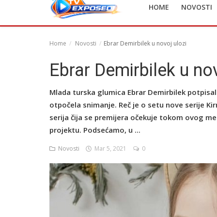
HOME
NOVOSTI
English
Home
Novosti
Ebrar Demirbilek u novoj ulozi
Ebrar Demirbilek u nov
Mlada turska glumica Ebrar Demirbilek potpisala 
otpočela snimanje. Reč je o setu nove serije Ki
serija čija se premijera očekuje tokom ovog mes
projektu. Podsećamo, u ...
Novosti
Mar 5, 2021
0