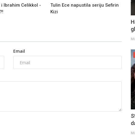
i Ibrahim Celikkol -
Tulin Ece napustila seriju Sefirin
?!
Kizi
H
g
Mi
Email
S
d
Mi