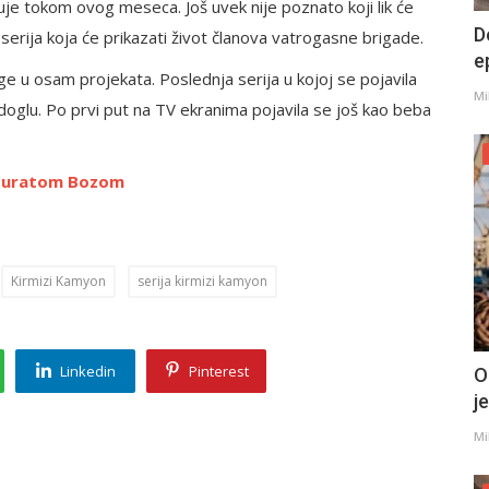
kuje tokom ovog meseca. Još uvek nije poznato koji lik će
D
serija koja će prikazati život članova vatrogasne brigade.
e
oge u osam projekata. Poslednja serija u kojoj se pojavila
Mi
Sadoglu. Po prvi put na TV ekranima pojavila se još kao beba
 Muratom Bozom
Kirmizi Kamyon
serija kirmizi kamyon
Linkedin
Pinterest
O
j
Mi