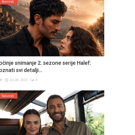
Novosti
očinje snimanje 2. sezone serije Halef:
znati svi detalji...
lt
Jul 28, 2026
0
Novosti