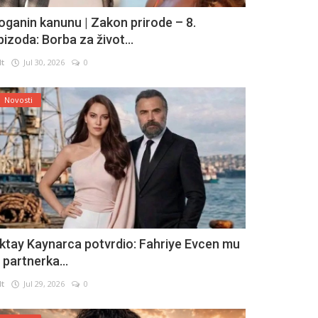
oganin kanunu | Zakon prirode – 8.
pizoda: Borba za život...
lt
Jul 30, 2026
0
Novosti
ktay Kaynarca potvrdio: Fahriye Evcen mu
e partnerka...
lt
Jul 29, 2026
0