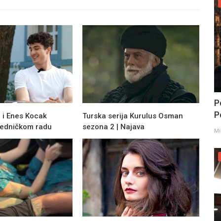
P
Po
 i Enes Kocak
Turska serija Kurulus Osman
ajedničkom radu
sezona 2 | Najava
Mi