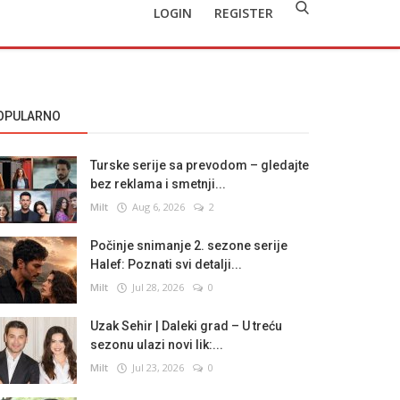
LOGIN
REGISTER
OPULARNO
Turske serije sa prevodom – gledajte
bez reklama i smetnji...
Milt
Aug 6, 2026
2
Počinje snimanje 2. sezone serije
Halef: Poznati svi detalji...
Milt
Jul 28, 2026
0
Uzak Sehir | Daleki grad – U treću
sezonu ulazi novi lik:...
Milt
Jul 23, 2026
0