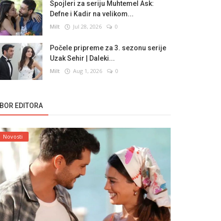
Spojleri za seriju Muhtemel Ask:
Defne i Kadir na velikom...
Milt
Jul 28, 2026
0
Počele pripreme za 3. sezonu serije
Uzak Sehir | Daleki...
Milt
Aug 1, 2026
0
ZBOR EDITORA
Novosti