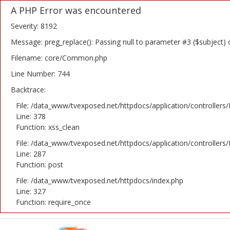
A PHP Error was encountered
Severity: 8192
Message: preg_replace(): Passing null to parameter #3 ($subject) 
Filename: core/Common.php
Home
Line Number: 744
Backtrace:
Novosti
File: /data_www/tvexposed.net/httpdocs/application/controllers
TV Serije
Line: 378
Function: xss_clean
Filmovi
File: /data_www/tvexposed.net/httpdocs/application/controllers
Line: 287
Glumci
Function: post
File: /data_www/tvexposed.net/httpdocs/index.php
Contact
Line: 327
Function: require_once
Login
Register