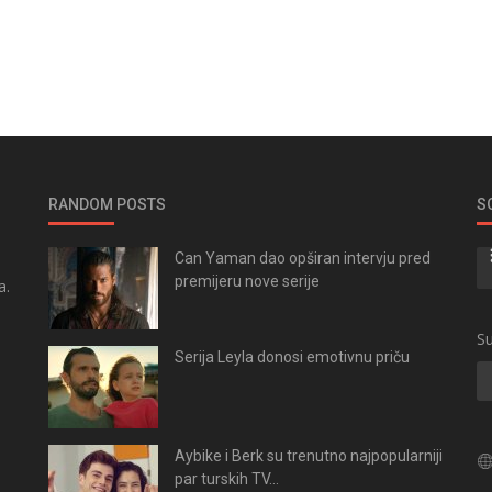
RANDOM POSTS
S
Can Yaman dao opširan intervju pred
premijeru nove serije
a.
.
Su
Serija Leyla donosi emotivnu priču
Aybike i Berk su trenutno najpopularniji
par turskih TV...