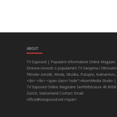
ABOUT
TV Exposed | Popularni Informativni Online Magazin.
Dnevne novosti o popularnim TV Serijama i Filmovim
Filmske zvezde, Moda, Muzika, Putopisi, Kulinarstvo..
</br> </br> <span class="nobr">AtomMedia Studio |
TV Exposed Online Magazine Seefeldstrasse 40 8008
Zürich, Switzerland Contact Email:
office@tvexposed.net</span>