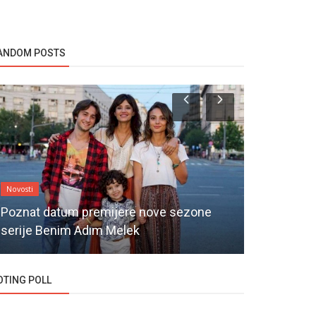
ANDOM POSTS
Novosti
Novosti
Poznat datum premijere nove sezone
Otkriven d
serije Benim Adım Melek
serije Dog
OTING POLL