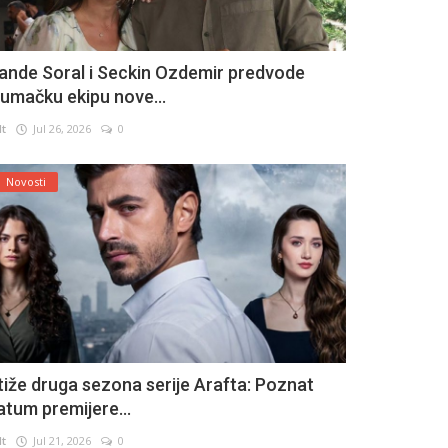
ande Soral i Seckin Ozdemir predvode
lumačku ekipu nove...
lt
Jul 26, 2026
0
Novosti
tiže druga sezona serije Arafta: Poznat
atum premijere...
lt
Jul 21, 2026
0