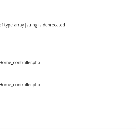
of type array|string is deprecated
/Home_controller.php
/Home_controller.php