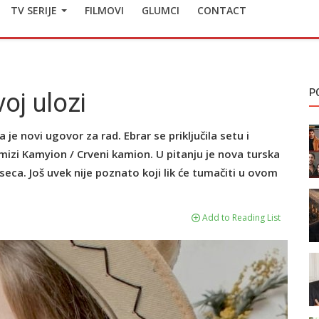
TV SERIJE
FILMOVI
GLUMCI
CONTACT
P
oj ulozi
je novi ugovor za rad. Ebrar se priključila setu i
rmizi Kamyion / Crveni kamion. U pitanju je nova turska
eca. Još uvek nije poznato koji lik će tumačiti u ovom
Add to Reading List