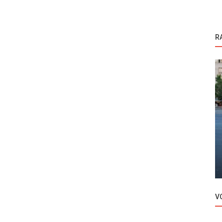
R
Novosti
a –
Berrak Tuzunatac demantovala vesti o
.
njenoj novoj vezi
V