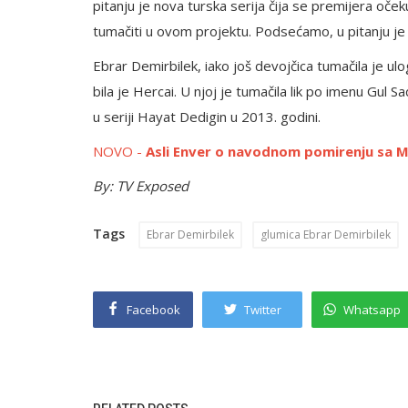
pitanju je nova turska serija čija se premijera oče
tumačiti u ovom projektu. Podsećamo, u pitanju je 
Ebrar Demirbilek, iako još devojčica tumačila je ul
bila je Hercai. U njoj je tumačila lik po imenu Gul 
u seriji Hayat Dedigin u 2013. godini.
NOVO -
Asli Enver o navodnom pomirenju sa
By: TV Exposed
Tags
Ebrar Demirbilek
glumica Ebrar Demirbilek
Facebook
Twitter
Whatsapp