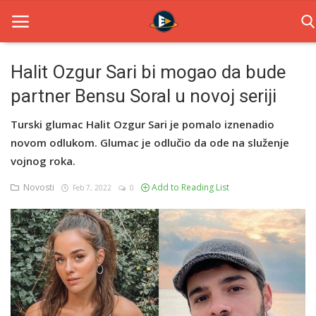
Halit Ozgur Sari bi mogao da bude
partner Bensu Soral u novoj seriji
Home
Turski glumac Halit Ozgur Sari je pomalo iznenadio
Novosti
novom odlukom. Glumac je odlučio da ode na služenje
TV Serije
vojnog roka.
Novosti
Add to Reading List
Feb 7, 2022
0
Filmovi
Glumci
Contact
Login
Register