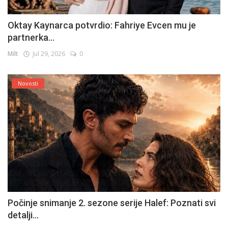
Oktay Kaynarca potvrdio: Fahriye Evcen mu je
partnerka...
Milt
Jul 29, 2026
0
Novosti
Počinje snimanje 2. sezone serije Halef: Poznati svi
detalji...