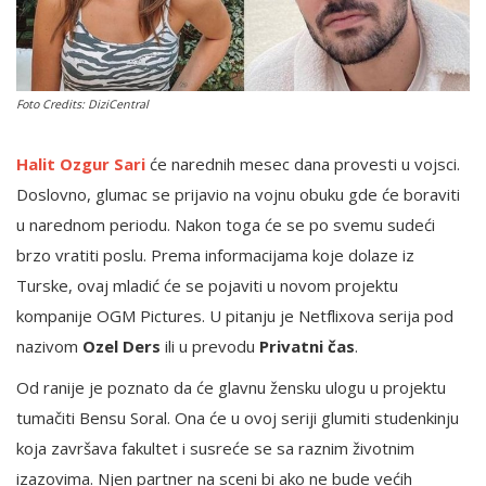
English
Foto Credits: DiziCentral
Halit Ozgur Sari
će narednih mesec dana provesti u vojsci.
Doslovno, glumac se prijavio na vojnu obuku gde će boraviti
u narednom periodu. Nakon toga će se po svemu sudeći
brzo vratiti poslu. Prema informacijama koje dolaze iz
Turske, ovaj mladić će se pojaviti u novom projektu
kompanije OGM Pictures. U pitanju je Netflixova serija pod
nazivom
Ozel Ders
ili u prevodu
Privatni čas
.
Od ranije je poznato da će glavnu žensku ulogu u projektu
tumačiti Bensu Soral. Ona će u ovoj seriji glumiti studenkinju
koja završava fakultet i susreće se sa raznim životnim
izazovima. Njen partner na sceni bi ako ne bude većih