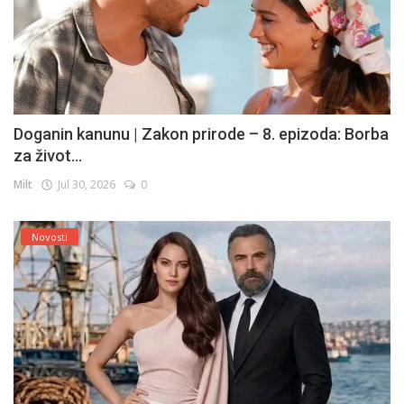
Doganin kanunu | Zakon prirode – 8. epizoda: Borba
za život...
Milt
Jul 30, 2026
0
Novosti