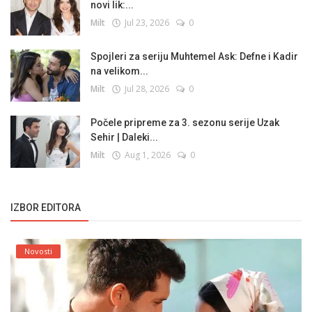
novi lik:...
Milt
Jul 23, 2026
0
Spojleri za seriju Muhtemel Ask: Defne i Kadir
na velikom...
Milt
Jul 28, 2026
0
Počele pripreme za 3. sezonu serije Uzak
Sehir | Daleki...
Milt
Aug 1, 2026
0
IZBOR EDITORA
Novosti