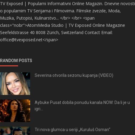
TV Exposed | Popularni Informativni Online Magazin. Dnevne novosti
o popularnim TV Serijama i Filmovima. Filmske zvezde, Moda,
Muzika, Putopisi, Kulinarstvo... </br> </br> <span
class="nobr">AtomMedia Studio | TV Exposed Online Magazine
Seefeldstrasse 40 8008 Zürich, Switzerland Contact Email:
office@tvexposed.net</span>
RANDOM POSTS
Severina otvorila sezonu kupanja (VIDEO)
Aybuke Pusat dobila ponudu kanala NOW: Da li je u
igri...
Tri nova glumca u seriji „Kuruluš Osman“