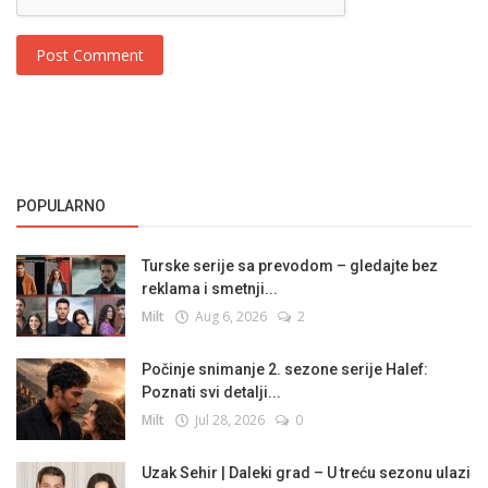
Post Comment
POPULARNO
Turske serije sa prevodom – gledajte bez
reklama i smetnji...
Milt
Aug 6, 2026
2
Počinje snimanje 2. sezone serije Halef:
Poznati svi detalji...
Milt
Jul 28, 2026
0
Uzak Sehir | Daleki grad – U treću sezonu ulazi