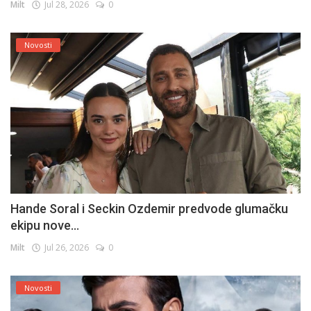
Milt
Jul 28, 2026
0
Novosti
Hande Soral i Seckin Ozdemir predvode glumačku
ekipu nove...
Milt
Jul 26, 2026
0
Novosti