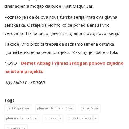
iznenadjenja mogao da bude Halit Ozgur Sari.
Poznato je i da će ova nova turska serija imati dva glavna
ženska lika. Ostaje da vidimo ko će pored Bensu i vrlo
verovatno Halita biti u glavnim ulogama u ovoj novoj seriji.
Takođe, vrlo brzo bi trebali da saznamo i imena ostatka
glumačke ekipe na ovom projektu. Kasting je i dalje u toku.
NOVO -
Demet Akbag i Yilmaz Erdogan ponovo zajedno
na istom projektu
By: Milt-TV Exposed
Tags
Halit Ozgur Sari
glumac Halit Ozgur Sari
Bensu Soral
glumica Bensu Soral
nova serija
nove turske serije
turske serije