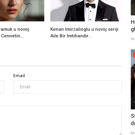
H
g
Pamuk u novoj
Kenan Imirzalioglu u novoj seriji
i Cennetin...
Aile Bir Imtihandir...
Mi
Email
S
d
Mi