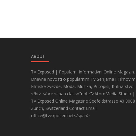
ABOUT
TV Exposed | Popularni Informativni Online Magazin.
Dnevne novosti o popularnim TV Serijama i Filmovim
Filmske zvezde, Moda, Muzika, Putopisi, Kulinarstvo..
</br> </br> <span class="nobr">AtomMedia Studio |
TV Exposed Online Magazine Seefeldstrasse 40 8008
Zürich, Switzerland Contact Email:
office@tvexposed.net</span>