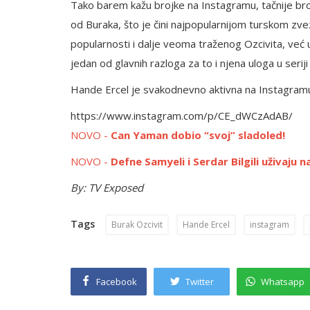
Tako barem kažu brojke na Instagramu, tačnije bro
od Buraka, što je čini najpopularnijom turskom zv
popularnosti i dalje veoma traženog Ozcivita, već
jedan od glavnih razloga za to i njena uloga u seriji
Hande Ercel je svakodnevno aktivna na Instagramu
https://www.instagram.com/p/CE_dWCzAdAB/
NOVO -
Can Yaman dobio “svoj” sladoled!
NOVO -
Defne Samyeli i Serdar Bilgili uživaju n
By: TV Exposed
Tags
Burak Ozcivit
Hande Ercel
instagram
Facebook
Twitter
Whatsapp