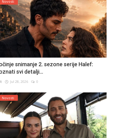
Novosti
očinje snimanje 2. sezone serije Halef:
znati svi detalji...
lt
Jul 28, 2026
0
Novosti