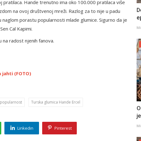
j pratilaca. Hande trenutno ima oko 100.000 pratilaca više
D
ezdom na ovoj društvenoj mreži. Razlog za to nije u padu
e
 u naglom porastu popularnosti mlade glumice. Sigurno da je
Mi
 Sen Cal Kapimi.
 na radost njenih fanova.
a jahti (FOTO)
popularnost
Turska glumica Hande Ercel
O
j
Mi
Linkedin
Pinterest