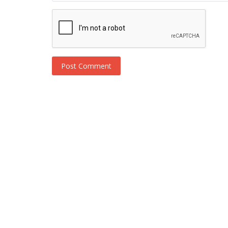
Post Comment
Novosti
Turska serija Uc Kiz Kardes / Tri s
novi hit?!