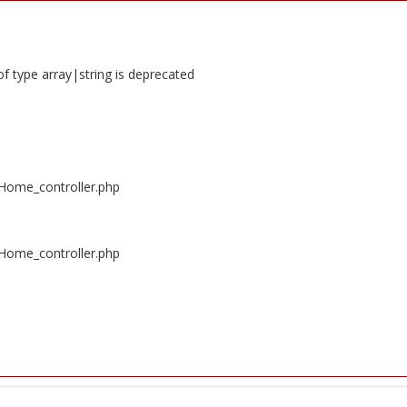
of type array|string is deprecated
/Home_controller.php
/Home_controller.php