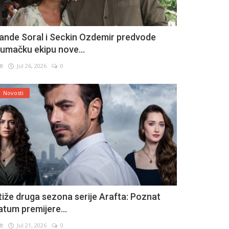
ande Soral i Seckin Ozdemir predvode
lumačku ekipu nove...
lt
Jul 26, 2026
0
Novosti
tiže druga sezona serije Arafta: Poznat
atum premijere...
lt
Jul 21, 2026
0