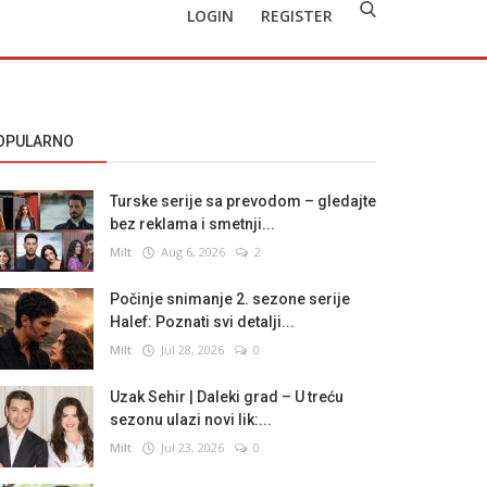
LOGIN
REGISTER
OPULARNO
Turske serije sa prevodom – gledajte
bez reklama i smetnji...
Milt
Aug 6, 2026
2
Počinje snimanje 2. sezone serije
Halef: Poznati svi detalji...
Milt
Jul 28, 2026
0
Uzak Sehir | Daleki grad – U treću
sezonu ulazi novi lik:...
Milt
Jul 23, 2026
0