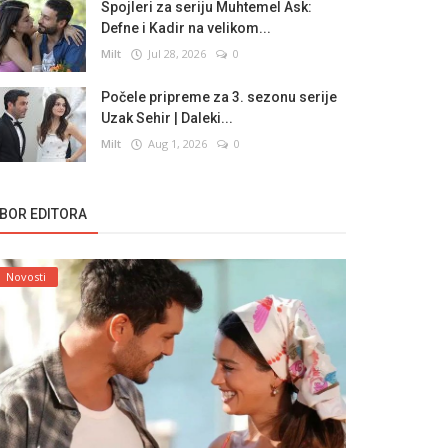
Spojleri za seriju Muhtemel Ask:
Defne i Kadir na velikom...
Milt
Jul 28, 2026
0
Počele pripreme za 3. sezonu serije
Uzak Sehir | Daleki...
Milt
Aug 1, 2026
0
ZBOR EDITORA
Novosti