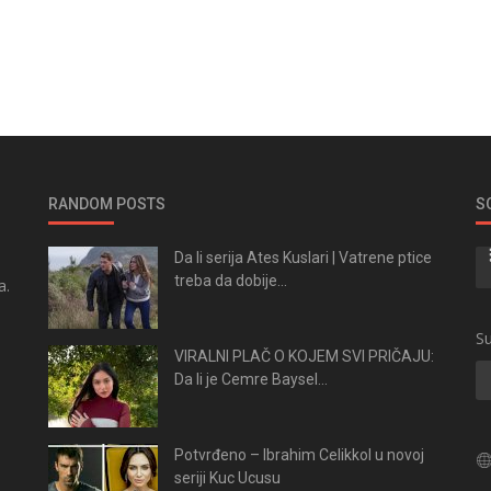
RANDOM POSTS
S
Da li serija Ates Kuslari | Vatrene ptice
treba da dobije...
a.
.
Su
VIRALNI PLAČ O KOJEM SVI PRIČAJU:
Da li je Cemre Baysel...
Potvrđeno – Ibrahim Celikkol u novoj
seriji Kuc Ucusu