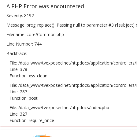
A PHP Error was encountered
Severity: 8192
Message: preg_replace(): Passing null to parameter #3 ($subject) 
Filename: core/Common.php
Home
Line Number: 744
Backtrace:
Novosti
File: /data_www/tvexposed.net/httpdocs/application/controllers
TV Serije
Line: 378
Function: xss_clean
Filmovi
File: /data_www/tvexposed.net/httpdocs/application/controllers
Line: 287
Glumci
Function: post
File: /data_www/tvexposed.net/httpdocs/index.php
Contact
Line: 327
Function: require_once
Login
Register