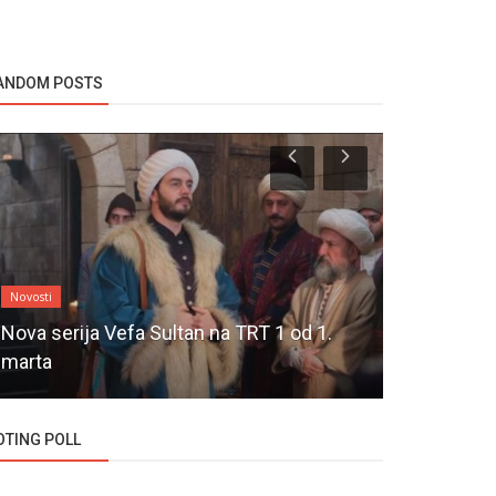
ANDOM POSTS
Novosti
Ljubav sa potkro
Nova serija Vefa Sultan na TRT 1 od 1.
Turska seri
marta
Kati Ask e
OTING POLL