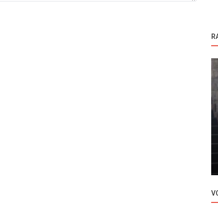
R
Novosti
estre -
Serija Tas Kagit Makas | Kamen, papir,
makaze dobija sezonu 2!
V