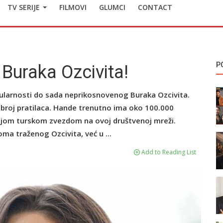
TV SERIJE
FILMOVI
GLUMCI
CONTACT
P
 Buraka Ozcivita!
pularnosti do sada neprikosnovenog Buraka Ozcivita.
 broj pratilaca. Hande trenutno ima oko 100.000
rnijom turskom zvezdom na ovoj društvenoj mreži.
oma traženog Ozcivita, već u ...
Add to Reading List