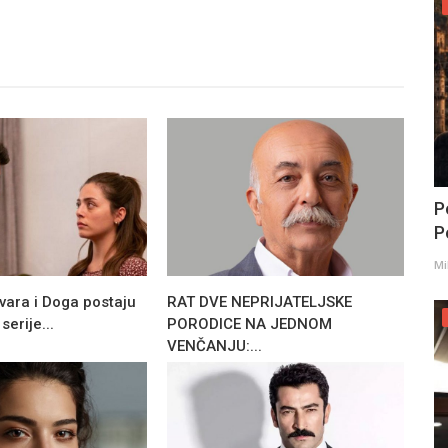
P
Po
Mi
vara i Doga postaju
RAT DVE NEPRIJATELJSKE
erije...
PORODICE NA JEDNOM
VENČANJU:...