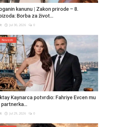
oganin kanunu | Zakon prirode – 8.
pizoda: Borba za život...
lt
Jul 30, 2026
0
Novosti
ktay Kaynarca potvrdio: Fahriye Evcen mu
e partnerka...
lt
Jul 29, 2026
0