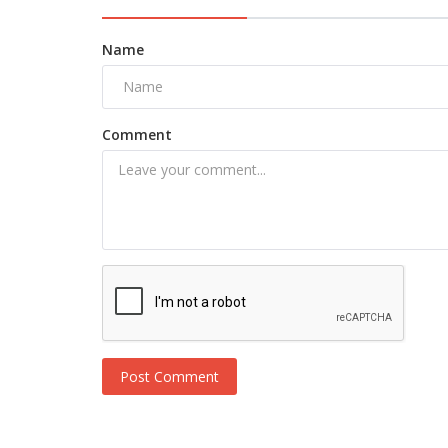
Name
Comment
Novosti
Uskoro finale sezone Gonul Dagi,
pripreme za novu već u toku!
Post Comment