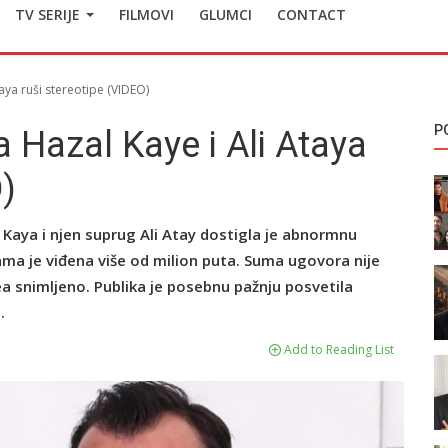
TV SERIJE
FILMOVI
GLUMCI
CONTACT
aya ruši stereotipe (VIDEO)
P
 Hazal Kaye i Ali Ataya
O)
Kaya i njen suprug Ali Atay dostigla je abnormnu
ama je viđena više od milion puta. Suma ugovora nije
ea snimljeno. Publika je posebnu pažnju posvetila
.
Add to Reading List