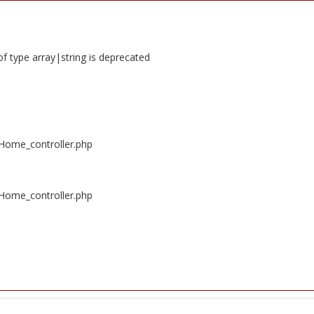
of type array|string is deprecated
/Home_controller.php
/Home_controller.php