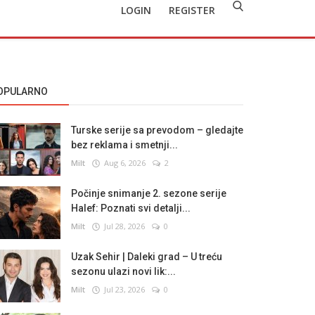
LOGIN
REGISTER
OPULARNO
Turske serije sa prevodom – gledajte
bez reklama i smetnji...
Milt
Aug 6, 2026
2
Počinje snimanje 2. sezone serije
Halef: Poznati svi detalji...
Milt
Jul 28, 2026
0
Uzak Sehir | Daleki grad – U treću
sezonu ulazi novi lik:...
Milt
Jul 23, 2026
0