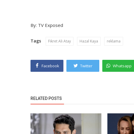
By: TV Exposed
Tags
Fikret Ali Atay
Hazal Kaya
reklama
Facebook
Twitter
Whatsapp
RELATED POSTS