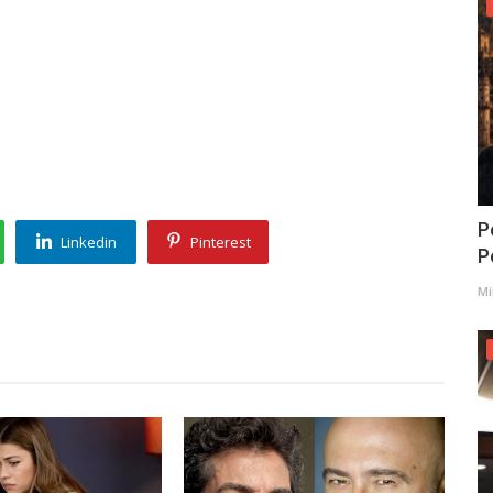
P
Linkedin
Pinterest
Po
Mi