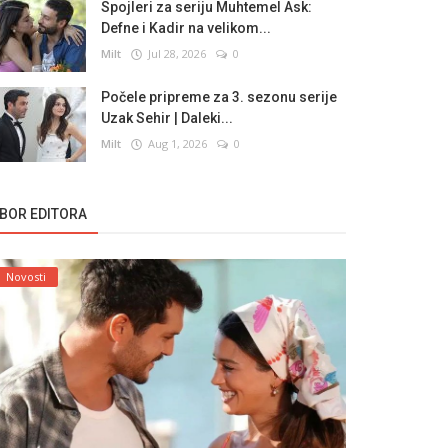
Spojleri za seriju Muhtemel Ask:
Defne i Kadir na velikom...
Milt
Jul 28, 2026
0
Počele pripreme za 3. sezonu serije
Uzak Sehir | Daleki...
Milt
Aug 1, 2026
0
ZBOR EDITORA
Novosti