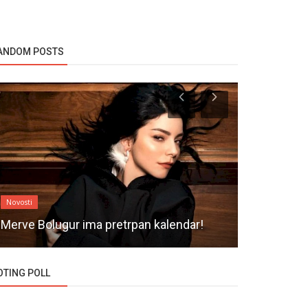
ANDOM POSTS
Novosti
Novosti
Serija Iyil
Merve Bolugur ima pretrpan kalendar!
rejtingom 
OTING POLL