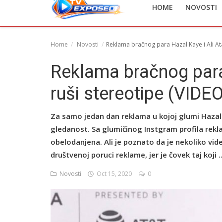
HOME
NOVOSTI
English
Home
Novosti
Reklama bračnog para Hazal Kaye i Ali At
Reklama bračnog para
ruši stereotipe (VIDE
Za samo jedan dan reklama u kojoj glumi Hazal 
gledanost. Sa glumičinog Instgram profila rekl
obelodanjena. Ali je poznato da je nekoliko vid
društvenoj poruci reklame, jer je čovek taj koji ..
Novosti
Oct 15, 2020
0