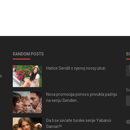
RANDOM POSTS
S
Hatice Sendil o njenoj novoj ulozi
a.
.
Su
Nova promocija ponovo privukla pažnju
na seriju Senden...
Da li se sećate turske serije Yabanci
Damat?!