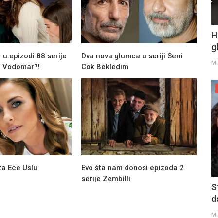
H
g
 u epizodi 88 serije
Dva nova glumca u seriji Seni
Mi
 | Vodomar?!
Cok Bekledim
za Ece Uslu
Evo šta nam donosi epizoda 2
serije Zembilli
S
d
Mi