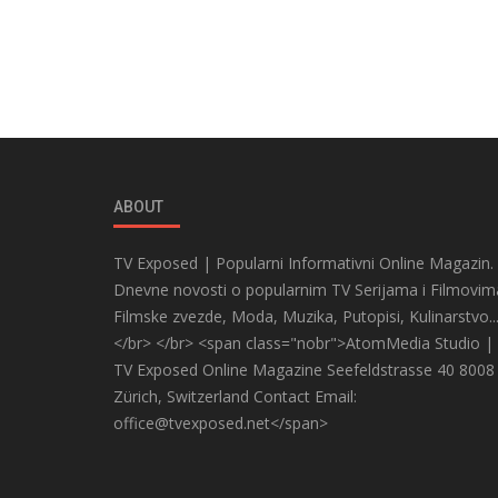
ABOUT
TV Exposed | Popularni Informativni Online Magazin.
Dnevne novosti o popularnim TV Serijama i Filmovim
Filmske zvezde, Moda, Muzika, Putopisi, Kulinarstvo..
</br> </br> <span class="nobr">AtomMedia Studio |
TV Exposed Online Magazine Seefeldstrasse 40 8008
Zürich, Switzerland Contact Email:
office@tvexposed.net</span>