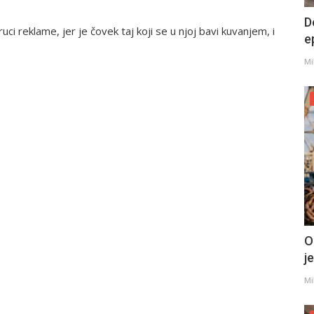
D
i reklame, jer je čovek taj koji se u njoj bavi kuvanjem, i
e
Mi
O
j
Mi