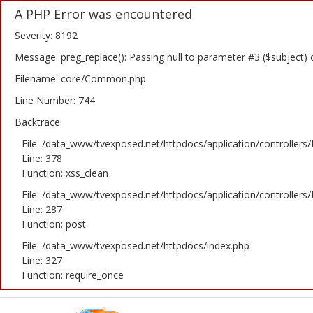
A PHP Error was encountered
Severity: 8192
Message: preg_replace(): Passing null to parameter #3 ($subject) 
Filename: core/Common.php
Home
Line Number: 744
Backtrace:
Novosti
File: /data_www/tvexposed.net/httpdocs/application/controllers
TV Serije
Line: 378
Function: xss_clean
Filmovi
File: /data_www/tvexposed.net/httpdocs/application/controllers
Line: 287
Glumci
Function: post
File: /data_www/tvexposed.net/httpdocs/index.php
Contact
Line: 327
Function: require_once
Login
Register