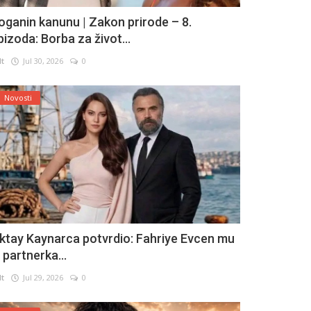
oganin kanunu | Zakon prirode – 8.
pizoda: Borba za život...
lt
Jul 30, 2026
0
Novosti
ktay Kaynarca potvrdio: Fahriye Evcen mu
e partnerka...
lt
Jul 29, 2026
0