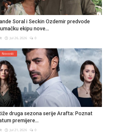
ande Soral i Seckin Ozdemir predvode
lumačku ekipu nove...
lt
Jul 26, 2026
0
Novosti
tiže druga sezona serije Arafta: Poznat
atum premijere...
lt
Jul 21, 2026
0