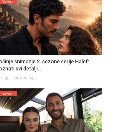
Novosti
očinje snimanje 2. sezone serije Halef:
znati svi detalji...
lt
Jul 28, 2026
0
Novosti