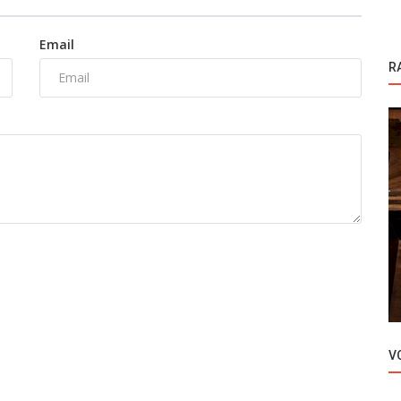
Email
R
Novosti
Rast na društvenim mrežama Hande
Ercel ne prestaje
V