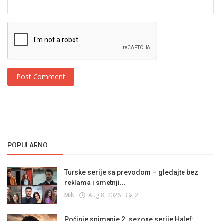
Post Comment
POPULARNO
Turske serije sa prevodom – gledajte bez
reklama i smetnji...
Milt
Aug 8, 2026
2
Počinje snimanje 2. sezone serije Halef: