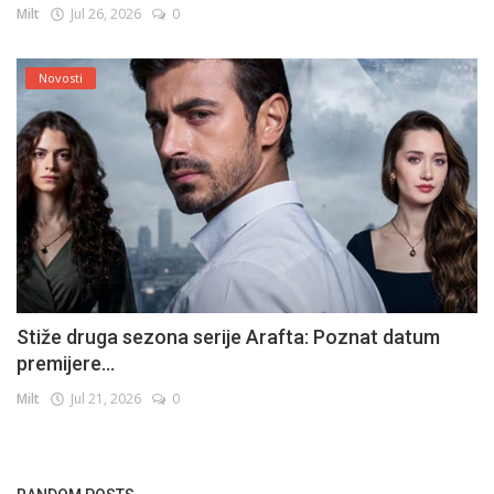
Milt
Jul 26, 2026
0
Novosti
Stiže druga sezona serije Arafta: Poznat datum
premijere...
Milt
Jul 21, 2026
0