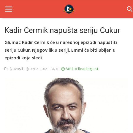
Kadir Cermik napušta seriju Cukur
Home
Glumac Kadir Cermik će u narednoj epizodi napustiti
seriju Cukur. Njegov lik u seriji, Emmi će biti ubijen u
Novosti
epizodi koja sledi.
TV Serije
Novosti
Add to Reading List
Apr 21, 2021
0
Filmovi
Glumci
Contact
Login
Register