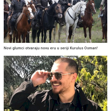
Novi glumci otvaraju novu eru u seriji Kurulus Osman!