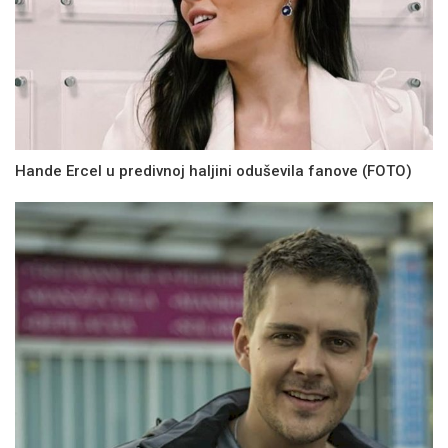
Hande Ercel u predivnoj haljini oduševila fanove (FOTO)