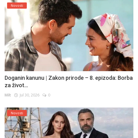
Novosti
Doganin kanunu | Zakon prirode – 8. epizoda: Borba
za život...
Milt
Jul 30, 2026
0
Novosti