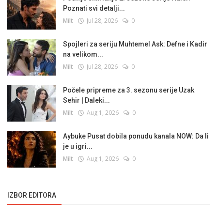
Poznati svi detalji...
Milt
Jul 28, 2026
0
Spojleri za seriju Muhtemel Ask: Defne i Kadir
na velikom...
Milt
Jul 28, 2026
0
Počele pripreme za 3. sezonu serije Uzak
Sehir | Daleki...
Milt
Aug 1, 2026
0
Aybuke Pusat dobila ponudu kanala NOW: Da li
je u igri...
Milt
Aug 1, 2026
0
IZBOR EDITORA