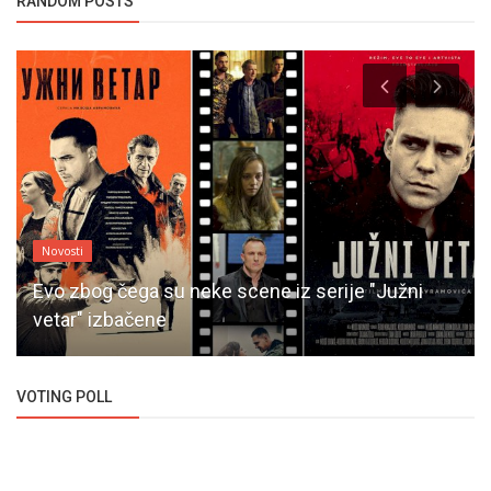
RANDOM POSTS
Novosti
Evo zbog čega su neke scene iz serije "Južni
vetar" izbačene
VOTING POLL