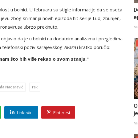
lost u bolnici. U februaru su stigle informacije da se oseća
D
e
jevu zbog snimanja novih epizoda hit serije Lud, zbunjen,
ronavirusa ubrzo prekinuto.
Mi
objavio da je u bolnici na dodatnim analizama i pregledima.
 telefonski poziv sarajevskog
Avaza
i kratko poručio:
znam što bih više rekao o svom stanju."
afa Nadarević
rak
O
Linkedin
Pinterest
j
Mi