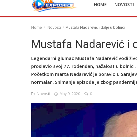
HOME
NOVOSTI
English
Home
Novosti
Mustafa Nadarević i dalje u bolnici
Mustafa Nadarević i da
Legendarni glumac Mustafa Nadarević vodi život
proslavio svoj 77. rođendan, nažalost u bolnici.
Početkom marta Nadarević je boravio u Sarajevu
normalan. Snimanje epizoda je zbog pandermija
Novosti
May 9, 2020
0