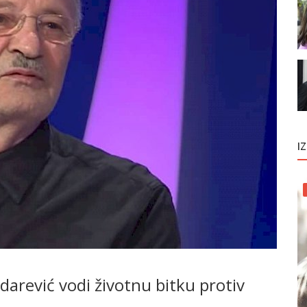
I
rević vodi životnu bitku protiv