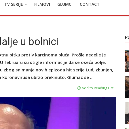
TV SERIJE
FILMOVI
GLUMCI
CONTACT
P
lje u bolnici
nu bitku protiv karcinoma pluća. Prošle nedelje je
 U februaru su stigle informacije da se oseća bolje.
 zbog snimanja novih epizoda hit serije Lud, zbunjen,
 koronavirusa ubrzo prekinuto. Glumac se ...
Add to Reading List