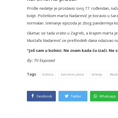
Prošle nedelje je proslavio svoj 77. rođendan, naža
bolje. Početkom marta Nadarević je boravio u Sara
normalan. Snimanje epizoda je zbog pandermija ko
Glumac se tada vratio u Zagreb, a krajem marta je 
Mustafa Nadarević se prethodnih dana odazvao na
"Još sam u bolnici. Ne znam kada ću izaći. Ne 
By: TV Exposed
Tags
bolnica
karcinom pluća
lečenje
Must
Facebook
Twitter
Whatsapp