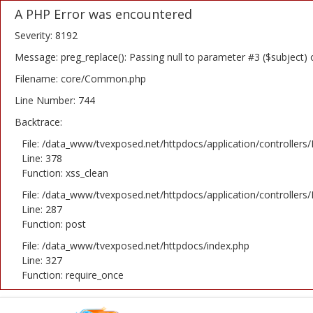
A PHP Error was encountered
Severity: 8192
Message: preg_replace(): Passing null to parameter #3 ($subject) 
Filename: core/Common.php
Home
Line Number: 744
Backtrace:
Novosti
File: /data_www/tvexposed.net/httpdocs/application/controllers
TV Serije
Line: 378
Function: xss_clean
Filmovi
File: /data_www/tvexposed.net/httpdocs/application/controllers
Line: 287
Glumci
Function: post
File: /data_www/tvexposed.net/httpdocs/index.php
Contact
Line: 327
Function: require_once
Login
Register