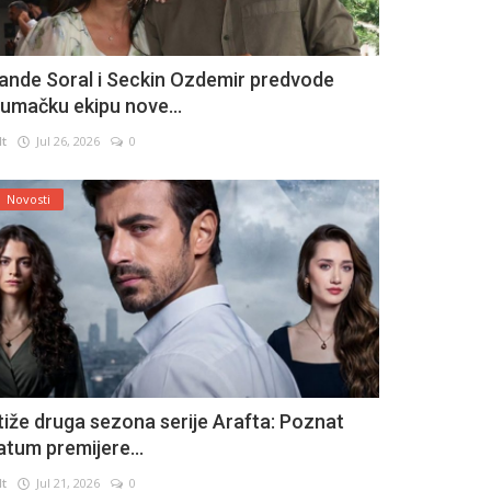
ande Soral i Seckin Ozdemir predvode
lumačku ekipu nove...
lt
Jul 26, 2026
0
Novosti
tiže druga sezona serije Arafta: Poznat
atum premijere...
lt
Jul 21, 2026
0