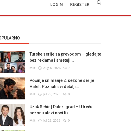
LOGIN
REGISTER
OPULARNO
Turske serije sa prevodom – gledajte
bez reklama i smetnji...
Milt
Aug 6, 2026
2
Počinje snimanje 2. sezone serije
Halef: Poznati svi detalji...
Milt
Jul 28, 2026
0
Uzak Sehir | Daleki grad – U treću
sezonu ulazi novi lik:...
Milt
Jul 23, 2026
0