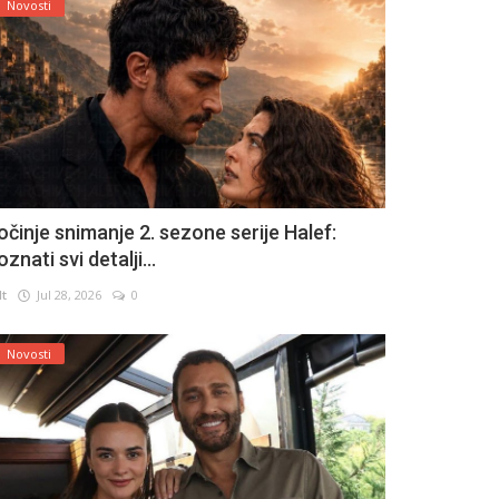
Novosti
očinje snimanje 2. sezone serije Halef:
znati svi detalji...
lt
Jul 28, 2026
0
Novosti