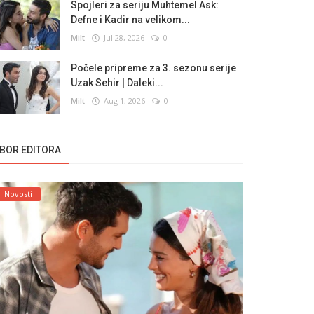
Spojleri za seriju Muhtemel Ask:
Defne i Kadir na velikom...
Milt
Jul 28, 2026
0
Počele pripreme za 3. sezonu serije
Uzak Sehir | Daleki...
Milt
Aug 1, 2026
0
ZBOR EDITORA
Novosti