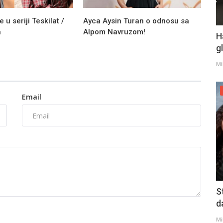
u seriji Teskilat /
Ayca Aysin Turan o odnosu sa
a
Alpom Navruzom!
H
g
Mi
Email
S
d
Mi