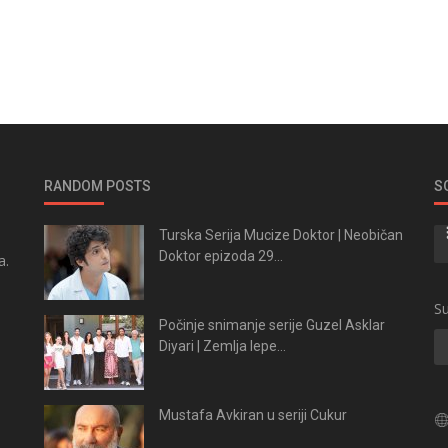
RANDOM POSTS
S
Turska Serija Mucize Doktor | Neobičan
Doktor epizoda 29...
a.
.
Su
Počinje snimanje serije Guzel Asklar
Diyari | Zemlja lepe...
Mustafa Avkiran u seriji Cukur