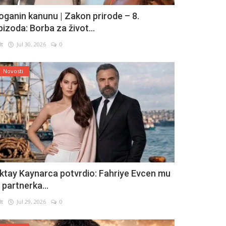
oganin kanunu | Zakon prirode – 8.
pizoda: Borba za život...
lt
Jul 30, 2026
0
Novosti
ktay Kaynarca potvrdio: Fahriye Evcen mu
e partnerka...
lt
Jul 29, 2026
0