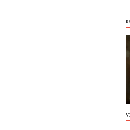
R
Srpske serije
držaj
Srpska Serija - Prvaci sveta
V