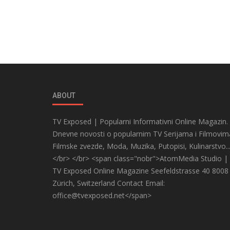
ABOUT
TV Exposed | Popularni Informativni Online Magazin.
Dnevne novosti o popularnim TV Serijama i Filmovim
Filmske zvezde, Moda, Muzika, Putopisi, Kulinarstvo..
</br> </br> <span class="nobr">AtomMedia Studio |
TV Exposed Online Magazine Seefeldstrasse 40 8008
Zürich, Switzerland Contact Email:
office@tvexposed.net</span>