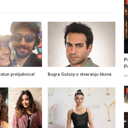
P
Po
stun preljubnica!
Bugra Gulsoy o stvaranju likova
Mi