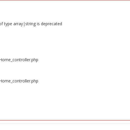
of type array|string is deprecated
/Home_controller.php
/Home_controller.php