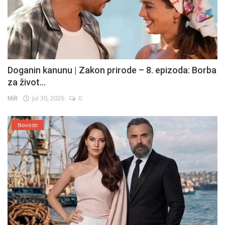
Doganin kanunu | Zakon prirode – 8. epizoda: Borba
za život...
Milt
Jul 30, 2026
0
Novosti