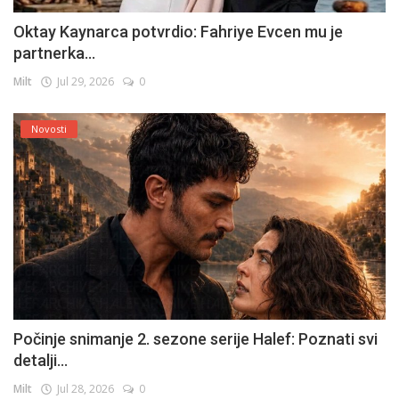
Oktay Kaynarca potvrdio: Fahriye Evcen mu je
partnerka...
Milt
Jul 29, 2026
0
Novosti
Počinje snimanje 2. sezone serije Halef: Poznati svi
detalji...
Milt
Jul 28, 2026
0