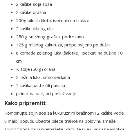
2 kašike soja sosa
2 kašike brašna
500g pilećih fileta, isečenih na trakice
2 kašike biljnog ulja
250 g snežnog graška, podrezano
125 g mladog kukuruza, prepolovljeno po dužini
8 komada zelenog luka (šalotke), iseckati na dužine 10
cm
½ šolje (50 g) oraha
2 režnja luka, sitno seckana
1 kašika paste čili pasulja
pirinač na pari, pri posluživanje
Kako pripremiti:
Kombinujte sojin sos sa kukuruznim brašnom i 2 kašike vode
u maloj posudi. Ubacite pileće trakice na polovinu smeše
sojinog sosa da ih premažete. Zagrijte ulje u voku na visokoj