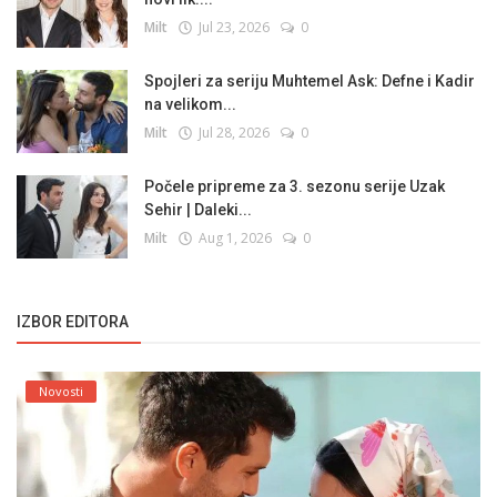
Milt
Jul 23, 2026
0
Spojleri za seriju Muhtemel Ask: Defne i Kadir
na velikom...
Milt
Jul 28, 2026
0
Počele pripreme za 3. sezonu serije Uzak
Sehir | Daleki...
Milt
Aug 1, 2026
0
IZBOR EDITORA
Novosti