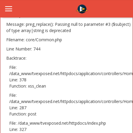
A PHP Error was encountered
Severity: 8192
Message: preg_replace(): Passing null to parameter #3 ($subject)
of type array|string is deprecated
Filename: core/Common.php
Home
Line Number: 744
Novosti
Backtrace:
TV Serije
File:
/data_www/tvexposed.net/httpdocs/application/controllers/Hom
Line: 378
Filmovi
Function: xss_clean
Glumci
File:
/data_www/tvexposed.net/httpdocs/application/controllers/Hom
Contact
Line: 287
Function: post
Login
File: /data_www/tvexposed.net/httpdocs/index.php
Line: 327
Register