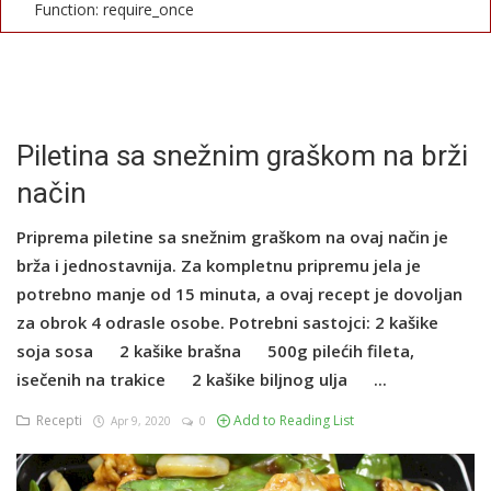
Function: require_once
English
Piletina sa snežnim graškom na brži
način
Priprema piletine sa snežnim graškom na ovaj način je
brža i jednostavnija. Za kompletnu pripremu jela je
potrebno manje od 15 minuta, a ovaj recept je dovoljan
za obrok 4 odrasle osobe. Potrebni sastojci: 2 kašike
soja sosa 2 kašike brašna 500g pilećih fileta,
isečenih na trakice 2 kašike biljnog ulja ...
Recepti
Add to Reading List
Apr 9, 2020
0