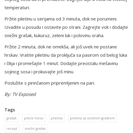
temperaturi.
Pržite piletinu u serijama od 3 minuta, dok ne porumeni.
Izvadite u posudu i ostavite po strani. Zagrejte vok i dodajte
snežni grašak, kukuruz, zeleni luk i polovinu oraha.
Pržite 2 minuta, dok ne omekša, ali još uvek ne postane
hrskav. Vratite piletinu da proključa sa pasirom od belog luka
i čilija i promešajte 1 minut. Dodajte preostalu mešavinu
sojinog sosa i prokuvajte još minu.
Poslužite s pirinčanom pripremljenim na pari.
By: TV Exposed
Tags
grašak
pileće meso
piletina
piletina sa snežnim graškom
recept
snežni grašak