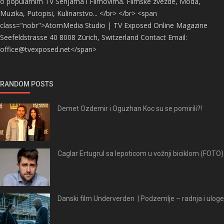
o popularnim TV Serijama i Filmovima. Filmske zvezde, Moda,
Muzika, Putopisi, Kulinarstvo... </br> </br> <span
class="nobr">AtomMedia Studio | TV Exposed Online Magazine
Seefeldstrasse 40 8008 Zürich, Switzerland Contact Email:
office@tvexposed.net</span>
RANDOM POSTS
Demet Ozdemir i Oguzhan Koc su se pomirili?!
Caglar Ertugrul sa lepoticom u vožnji biciklom (FOTO)
Danski film Underverden | Podzemlje – radnja i uloge