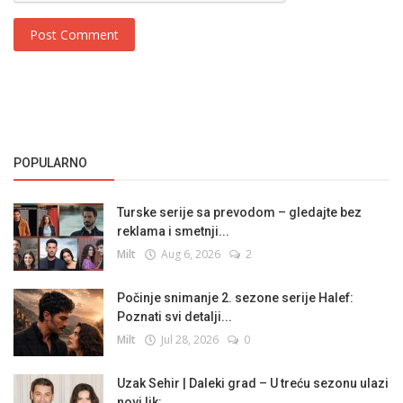
Post Comment
POPULARNO
Turske serije sa prevodom – gledajte bez
reklama i smetnji...
Milt
Aug 6, 2026
2
Počinje snimanje 2. sezone serije Halef:
Poznati svi detalji...
Milt
Jul 28, 2026
0
Uzak Sehir | Daleki grad – U treću sezonu ulazi
novi lik:...