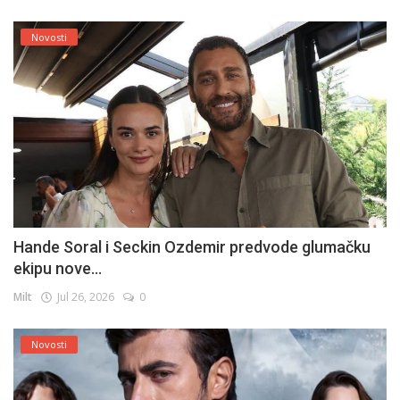
Novosti
Hande Soral i Seckin Ozdemir predvode glumačku
ekipu nove...
Milt
Jul 26, 2026
0
Novosti