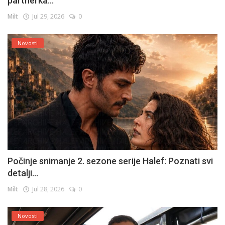
partnerka...
Milt
Jul 29, 2026
0
Novosti
Počinje snimanje 2. sezone serije Halef: Poznati svi
detalji...
Milt
Jul 28, 2026
0
Novosti