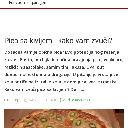
Function: require_once
English
Pica sa kivijem - kako vam zvuči?
Dosadila vam je obična pica? Evo potencijalnog rešenja
za vas. Postoji na hijlade načina pravljenja pice, veliki broj
različitih sastojaka, samim tim i ukusa. Ovaj put
donosimo nešto malo drugačije. U pitanju je vrsta pice
koja potiče ne iz Italije koja je dom pica, već iz Danske!
Kako vam zvuči pica sa kivijem? Da li ...
Recepti
Add to Reading List
Mar 20, 2020
0