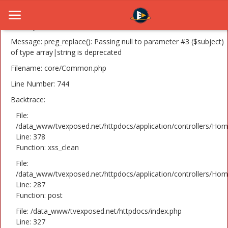
A PHP Error was encountered
Severity: 8192
Message: preg_replace(): Passing null to parameter #3 ($subject)
of type array|string is deprecated
Filename: core/Common.php
Home
Line Number: 744
Novosti
Backtrace:
TV Serije
File:
/data_www/tvexposed.net/httpdocs/application/controllers/Hom
Line: 378
Filmovi
Function: xss_clean
Glumci
File:
/data_www/tvexposed.net/httpdocs/application/controllers/Hom
Contact
Line: 287
Function: post
Login
File: /data_www/tvexposed.net/httpdocs/index.php
Line: 327
Register