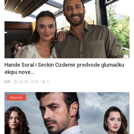
Hande Soral i Seckin Ozdemir predvode glumačku
ekipu nove...
Milt
Jul 26, 2026
0
Novosti