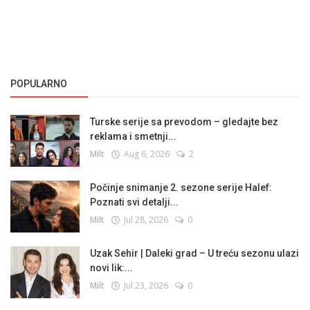
POPULARNO
Turske serije sa prevodom – gledajte bez
reklama i smetnji...
Milt
Aug 6, 2026
2
Počinje snimanje 2. sezone serije Halef:
Poznati svi detalji...
Milt
Jul 28, 2026
0
Uzak Sehir | Daleki grad – U treću sezonu ulazi
novi lik:...
Milt
Jul 23, 2026
0