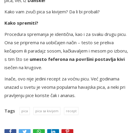
pica, već iz
Danske!
Kako vam zvuči pica sa kivijem? Da li bi probali?
Kako spremiti?
Procedura spremanja je identična, kao i za svaku drugu picu.
Ona se priprema na uobičajen način – testo se preliva
kečapom ili paradajz sosom, kačkavaljem i mesom po izboru,
s tim što se
umesto feferona na površini postavlja kivi
isečen na krugove.
Inače, ovo nije jedini recept za voćnu picu. Već godinama
unazad u svetu je veoma popularna havajska pica, a neki pri
pravljenju pice koriste čak i ananas.
Tags
pica
pica sa kivijem
recept