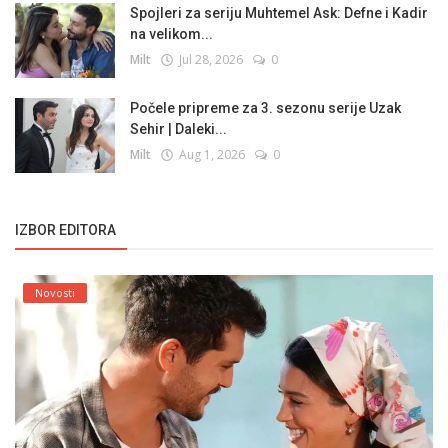
Spojleri za seriju Muhtemel Ask: Defne i Kadir
na velikom...
Milt
Jul 28, 2026
0
Počele pripreme za 3. sezonu serije Uzak
Sehir | Daleki...
Milt
Aug 1, 2026
0
IZBOR EDITORA
Novosti