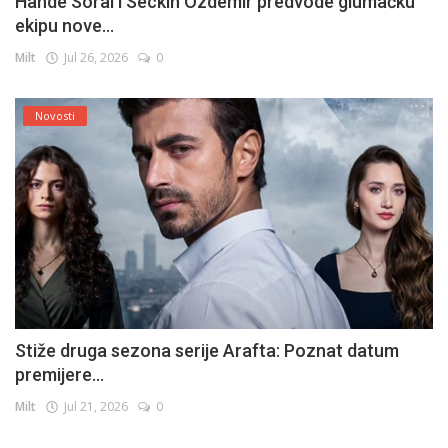
Hande Soral i Seckin Ozdemir predvode glumačku
ekipu nove...
Milt
Jul 26, 2026
0
Novosti
Stiže druga sezona serije Arafta: Poznat datum
premijere...
Milt
Jul 21, 2026
0