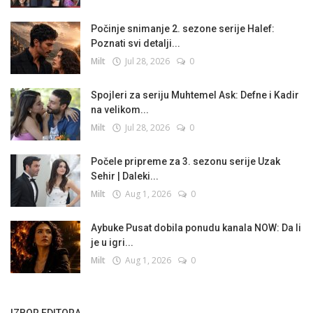
Počinje snimanje 2. sezone serije Halef:
Poznati svi detalji...
Milt
Jul 28, 2026
0
Spojleri za seriju Muhtemel Ask: Defne i Kadir
na velikom...
Milt
Jul 28, 2026
0
Počele pripreme za 3. sezonu serije Uzak
Sehir | Daleki...
Milt
Aug 1, 2026
0
Aybuke Pusat dobila ponudu kanala NOW: Da li
je u igri...
Milt
Aug 1, 2026
0
IZBOR EDITORA