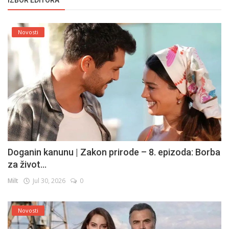
Novosti
Doganin kanunu | Zakon prirode – 8. epizoda: Borba
za život...
Milt
Jul 30, 2026
0
Novosti