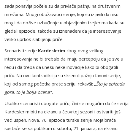
sada ponavlja počele su da privlače pažnju na društvenim
mrežama. Mnogi obožavaoci serije, koji su izjavili da nisu
mogli da dožive uzbuđenje u objavljenim trejlerima kada su
gledali epizode, takođe su iznenađeni da je interesovanje
veliko uprkos slabljenju priče.
Scenaristi serije
Kardeslerim
zbog ovog velikog
interesovanja ne bi trebalo da imaju percepciju da je sve u
redu i da treba da unesu neke inovacije kako bi obogatili
priču. Na ovu kontradikciju su skrenuli pažnju fanovi serije,
koji od samog početka prate seriju, rekavši: „
Što je epizoda
gora, to je bolja ocena
.”.
Ukoliko scenaristi obogate priču, čini se mogućim da će serija
Kardeslerim biti na ekranu u četvrtoj sezoni i ostvariti još
veći uspeh. Nova, 76. epizoda turske serije Moja braća
sastaće se sa publikom u subotu, 21. januara, na ekranu