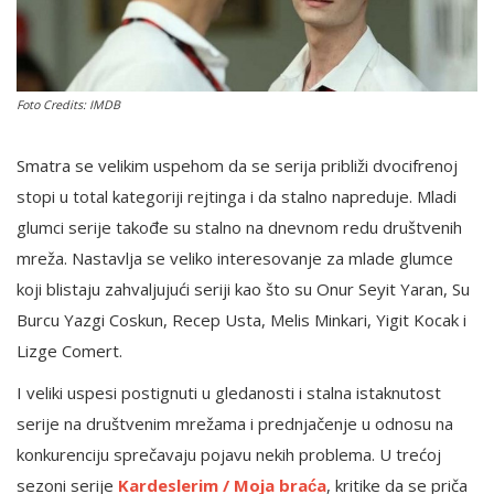
English
Foto Credits: IMDB
Smatra se velikim uspehom da se serija približi dvocifrenoj
stopi u total kategoriji rejtinga i da stalno napreduje. Mladi
glumci serije takođe su stalno na dnevnom redu društvenih
mreža. Nastavlja se veliko interesovanje za mlade glumce
koji blistaju zahvaljujući seriji kao što su Onur Seyit Yaran, Su
Burcu Yazgi Coskun, Recep Usta, Melis Minkari, Yigit Kocak i
Lizge Comert.
I veliki uspesi postignuti u gledanosti i stalna istaknutost
serije na društvenim mrežama i prednjačenje u odnosu na
konkurenciju sprečavaju pojavu nekih problema. U trećoj
sezoni serije
Kardeslerim / Moja braća
, kritike da se priča