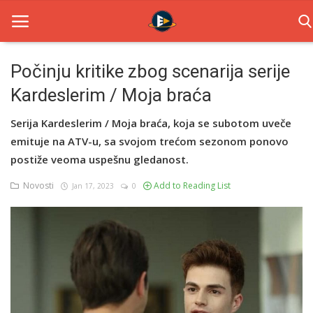
Počinju kritike zbog scenarija serije
Kardeslerim / Moja braća
Home
Serija Kardeslerim / Moja braća, koja se subotom uveče
Novosti
emituje na ATV-u, sa svojom trećom sezonom ponovo
TV Serije
postiže veoma uspešnu gledanost.
Novosti
Add to Reading List
Jan 17, 2023
0
Filmovi
Glumci
Contact
Login
Register