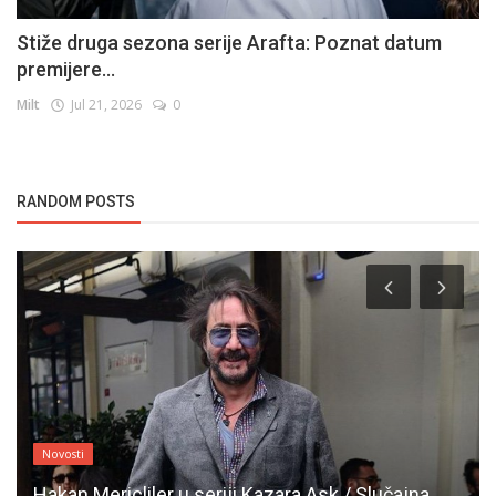
Stiže druga sezona serije Arafta: Poznat datum
premijere...
Milt
Jul 21, 2026
0
RANDOM POSTS
Novosti
Hakan Mericliler u seriji Kazara Ask / Slučajna