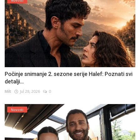
Novosti
Počinje snimanje 2. sezone serije Halef: Poznati svi
detalji...
Milt
Jul 28, 2026
0
Novosti