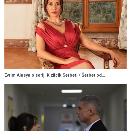
Evrim Alasya o seriji Kizilcik Serbeti / Šerbet od...