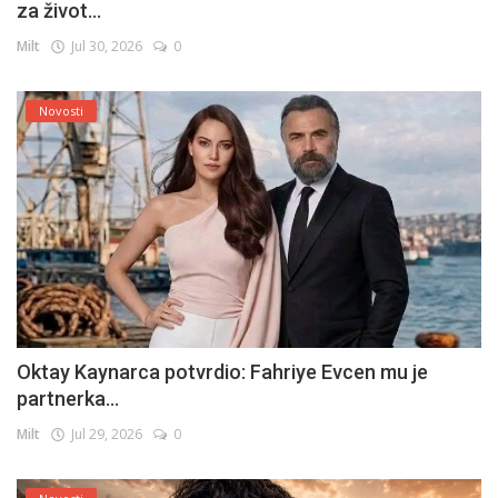
za život...
Milt
Jul 30, 2026
0
Novosti
Oktay Kaynarca potvrdio: Fahriye Evcen mu je
partnerka...
Milt
Jul 29, 2026
0