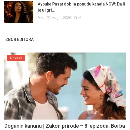
Aybuke Pusat dobila ponudu kanala NOW: Da li
je u igri...
Milt
Aug 1, 2026
0
IZBOR EDITORA
Novosti
Doganin kanunu | Zakon prirode – 8. epizoda: Borba