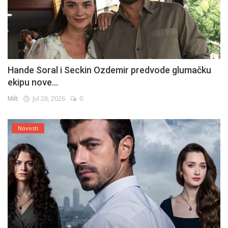
Hande Soral i Seckin Ozdemir predvode glumačku
ekipu nove...
Milt
Jul 26, 2026
0
Novosti