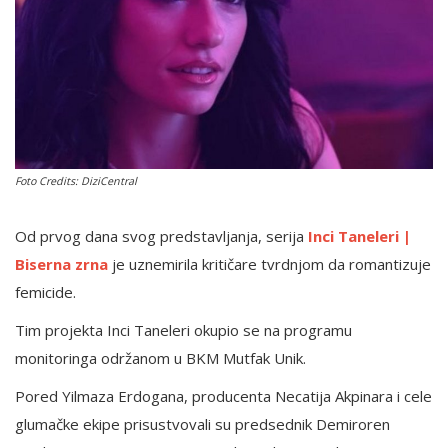
English
Foto Credits: DiziCentral
Od prvog dana svog predstavljanja, serija
Inci Taneleri |
Biserna zrna
je uznemirila kritičare tvrdnjom da romantizuje
femicide.
Tim projekta Inci Taneleri okupio se na programu
monitoringa održanom u BKM Mutfak Unik.
Pored Yilmaza Erdogana, producenta Necatija Akpinara i cele
glumačke ekipe prisustvovali su predsednik Demiroren