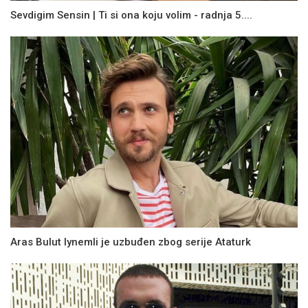
Sevdigim Sensin | Ti si ona koju volim - radnja 5....
Aras Bulut Iynemli je uzbuđen zbog serije Ataturk