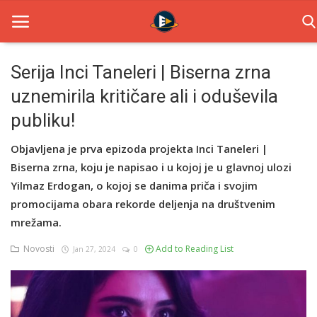
Serija Inci Taneleri | Biserna zrna
uznemirila kritičare ali i oduševila
Home
publiku!
Novosti
Objavljena je prva epizoda projekta Inci Taneleri |
TV Serije
Biserna zrna, koju je napisao i u kojoj je u glavnoj ulozi
Yilmaz Erdogan, o kojoj se danima priča i svojim
Filmovi
promocijama obara rekorde deljenja na društvenim
Glumci
mrežama.
Novosti
Add to Reading List
Jan 27, 2024
0
Contact
Login
Register