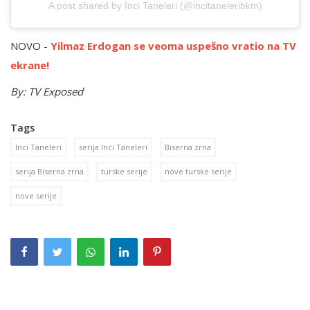
A post shared by İnci Taneleri (@incitaneleribkm)
NOVO -
Yilmaz Erdogan se veoma uspešno vratio na TV
ekrane!
By: TV Exposed
Tags
Inci Taneleri
serija Inci Taneleri
Biserna zrna
serija Biserna zrna
turske serije
nove turske serije
nove serije