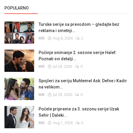
POPULARNO
Turske serije sa prevodom – gledajte bez
reklama i smetnji...
Milt
Aug 8, 2026
2
Počinje snimanje 2. sezone serije Halef:
Poznati svi detalji...
Milt
Jul 28, 2026
0
Spojleri za seriju Muhtemel Ask: Defne i Kadir
na velikom...
Milt
Jul 28, 2026
0
Počele pripreme za 3. sezonu serije Uzak
Sehir | Daleki...
Milt
Aug 1, 2026
0