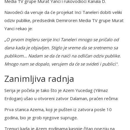
Media TV grupe Murat Yanci i rukovodioci Kanala D.
Navodeći da veruje da će projekat Inci Taneleri dobiti veliki
odziv publike, predsednik Demiroren Media TV grupe Murat
Yanci rekao je:
„
O prvom trejleru serije Inci Taneleri mnogo se pričalo od
dana kada je objavljen. Stiglo je vreme da se sretnemo sa
publikom... Nadam se da će naići na odličan odziv publike.
Mnogo nam se dopalo, verujem da će se svideti i publici
.”.
Zanimljiva radnja
Serija je počela je tako što je Azem Yucedag (Yilmaz
Erdogan) ušao u otvoreni zatvor Dalaman, praćen rečima:
Prva stanica Azema, koji je pušten iz zatvora posle 10
godina, bio je grob njegove supruge.
Trenuci kada je Azem godinama kasnije čitao poeziju na