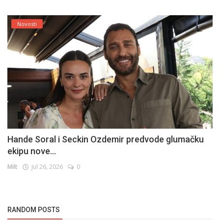
Novosti
Hande Soral i Seckin Ozdemir predvode glumačku
ekipu nove...
Milt
Jul 26, 2026
0
RANDOM POSTS