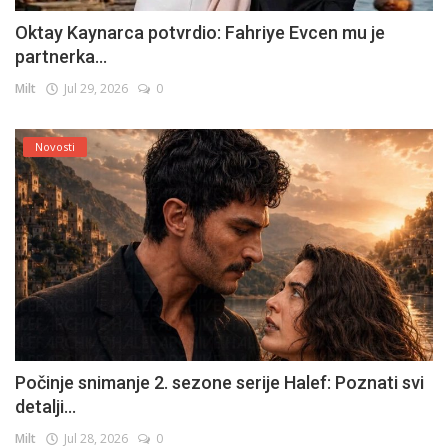
Oktay Kaynarca potvrdio: Fahriye Evcen mu je
partnerka...
Milt
Jul 29, 2026
0
Novosti
Počinje snimanje 2. sezone serije Halef: Poznati svi
detalji...
Milt
Jul 28, 2026
0