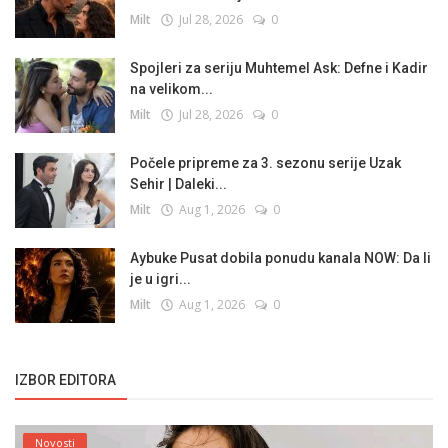
Milt
Jul 28, 2026
0
Spojleri za seriju Muhtemel Ask: Defne i Kadir
na velikom...
Milt
Jul 28, 2026
0
Počele pripreme za 3. sezonu serije Uzak
Sehir | Daleki...
Milt
Aug 1, 2026
0
Aybuke Pusat dobila ponudu kanala NOW: Da li
je u igri...
Milt
Aug 1, 2026
0
IZBOR EDITORA
Novosti