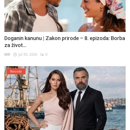
Doganin kanunu | Zakon prirode – 8. epizoda: Borba
za život...
Milt
Jul 30, 2026
0
Novosti