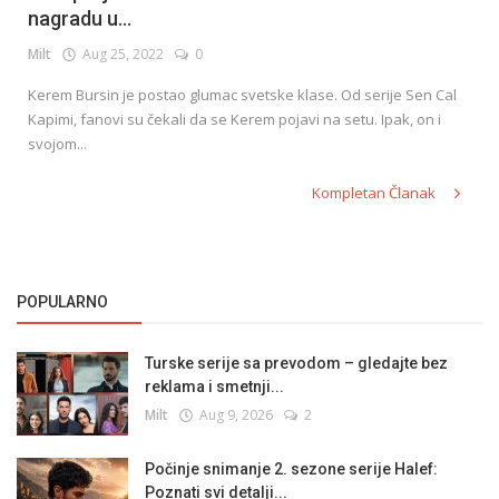
nagradu u...
Milt
Aug 25, 2022
0
English
Kerem Bursin je postao glumac svetske klase. Od serije Sen Cal
Kapimi, fanovi su čekali da se Kerem pojavi na setu. Ipak, on i
svojom...
Kompletan Članak
POPULARNO
Turske serije sa prevodom – gledajte bez
reklama i smetnji...
Milt
Aug 9, 2026
2
Počinje snimanje 2. sezone serije Halef:
Poznati svi detalji...