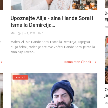
D
Upoznajte Alija - sina Hande Soral i
e
Ismaila Demircija...
Mi
Milt
Jun 1, 2022
0
sa
Maleni Ali, sin Hande Soral i Ismaila Demircija, kojeg su
dugo čekali, rođen je pre dve večeri. Hande Soral je rodila
sina Alija uveče...
Kompletan Članak
Novosti
O
j
Mi