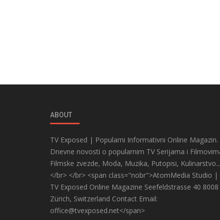
ABOUT
TV Exposed | Popularni Informativni Online Magazin.
Dnevne novosti o popularnim TV Serijama i Filmovim
Filmske zvezde, Moda, Muzika, Putopisi, Kulinarstvo..
</br> </br> <span class="nobr">AtomMedia Studio |
TV Exposed Online Magazine Seefeldstrasse 40 8008
Zürich, Switzerland Contact Email:
office@tvexposed.net</span>