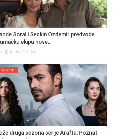
ande Soral i Seckin Ozdemir predvode
lumačku ekipu nove...
lt
Jul 26, 2026
0
Novosti
tiže druga sezona serije Arafta: Poznat