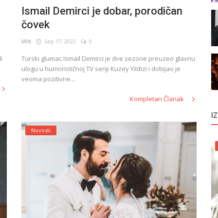
Ismail Demirci je dobar, porodičan
čovek
Milt
Sep 17, 2022
0
i
Turski glumac Ismail Demirci je dve sezone preuzeo glavnu
ulogu u humorističnoj TV seriji Kuzey Yildizi i dobijao je
veoma pozitivne...
Kompletan Članak
I
Novosti