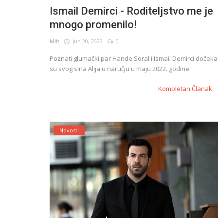
Ismail Demirci - Roditeljstvo me je
mnogo promenilo!
English
Milt
Jun 20, 2023
0
Poznati glumački par Hande Soral i Ismail Demirci dočekal
su svog sina Alija u naručju u maju 2022. godine.
Kompletan Članak
Novosti