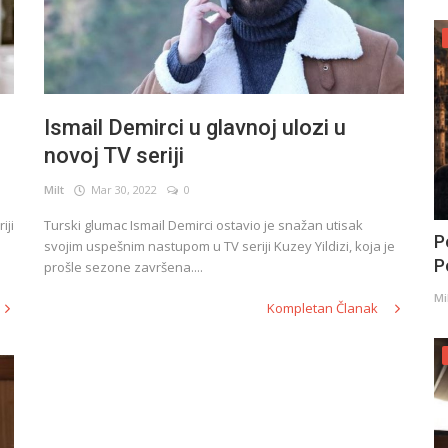
Ismail Demirci u glavnoj ulozi u
novoj TV seriji
Milt
Mar 30, 2022
0
iji
Turski glumac Ismail Demirci ostavio je snažan utisak
P
svojim uspešnim nastupom u TV seriji Kuzey Yildizi, koja je
Po
prošle sezone završena....
Mi
Kompletan Članak