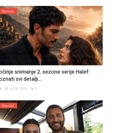
Novosti
očinje snimanje 2. sezone serije Halef:
znati svi detalji...
lt
Jul 28, 2026
0
Novosti