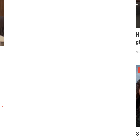
H
g
Mi
j
S