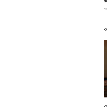
d
Mi
R
Turske Serije
Turska Serija – Kurulus Osman 8. epizoda
V