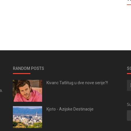
RANDOM POSTS
S
Kivanc Tatlitug u dve nove serije?!
a.
.
Su
Kjoto - Azijske Destinacije