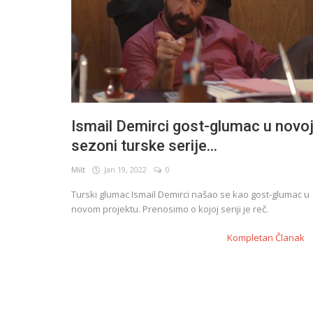
Ismail Demirci gost-glumac u novo
sezoni turske serije...
Milt
Jan 19, 2022
0
Turski glumac Ismail Demirci našao se kao gost-glumac u
novom projektu. Prenosimo o kojoj seriji je reč.
Kompletan Članak