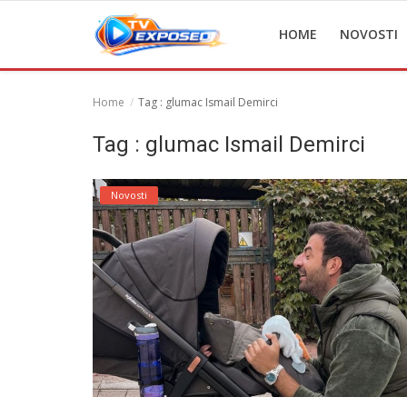
HOME
NOVOSTI
Home
Tag : glumac Ismail Demirci
Home
Tag : glumac Ismail Demirci
Novosti
Novosti
TV Serije
Filmovi
Glumci
Contact
Login
Register