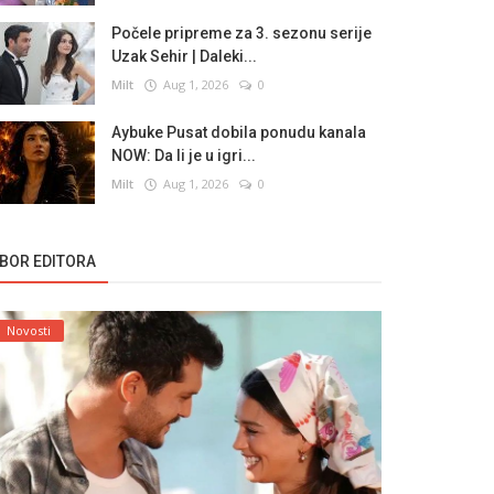
Počele pripreme za 3. sezonu serije
Uzak Sehir | Daleki...
Milt
Aug 1, 2026
0
Aybuke Pusat dobila ponudu kanala
NOW: Da li je u igri...
Milt
Aug 1, 2026
0
ZBOR EDITORA
Novosti