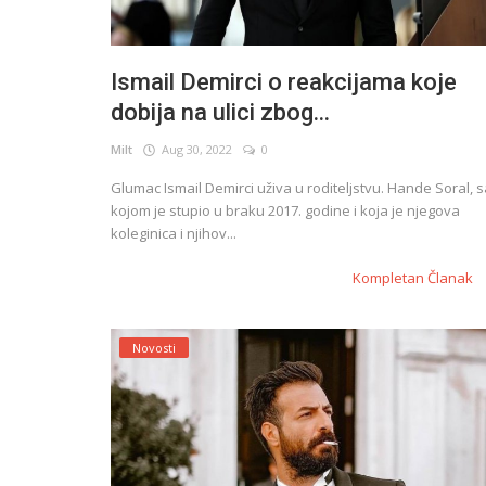
Ismail Demirci o reakcijama koje
dobija na ulici zbog...
Milt
Aug 30, 2022
0
Glumac Ismail Demirci uživa u roditeljstvu. Hande Soral, 
kojom je stupio u braku 2017. godine i koja je njegova
koleginica i njihov...
Kompletan Članak
Novosti