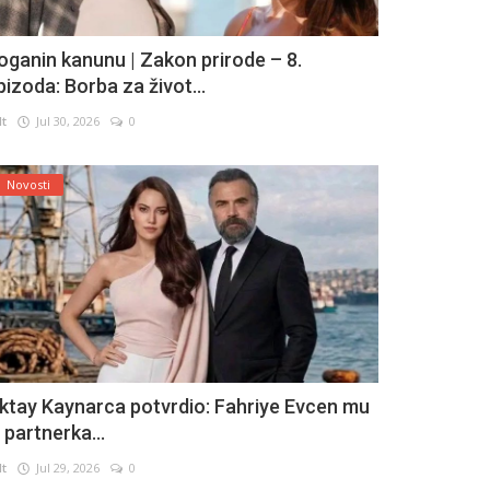
oganin kanunu | Zakon prirode – 8.
pizoda: Borba za život...
lt
Jul 30, 2026
0
Novosti
ktay Kaynarca potvrdio: Fahriye Evcen mu
e partnerka...
lt
Jul 29, 2026
0