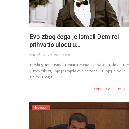
Evo zbog čega je Ismail Demirci
prihvatio ulogu u...
Milt
May 9, 2022
0
Turski glumac Ismail Demirci je imao zapaženu ulogu u ser
Kuzey Yildizi, koja je trajala dve sezone i u kojoj je delio
glavnu ulogu...
Kompletan Članak
Novosti