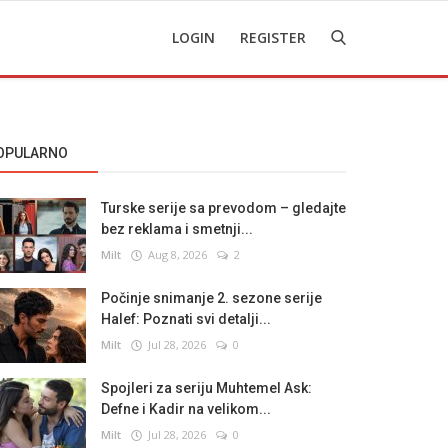
LOGIN
REGISTER
OPULARNO
Turske serije sa prevodom – gledajte
bez reklama i smetnji...
Milt
Aug 8, 2026
2
Počinje snimanje 2. sezone serije
Halef: Poznati svi detalji...
Milt
Jul 28, 2026
0
Spojleri za seriju Muhtemel Ask:
Defne i Kadir na velikom...
Milt
Jul 28, 2026
0