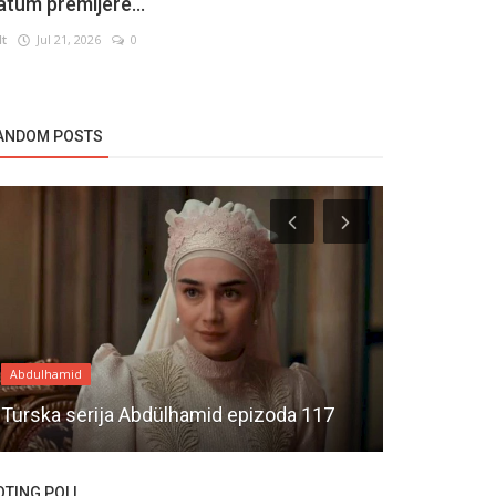
atum premijere...
lt
Jul 21, 2026
0
ANDOM POSTS
Abdulhamid
Novosti
Turska serija Abdülhamid epizoda 117
Sen Cal Ka
OTING POLL