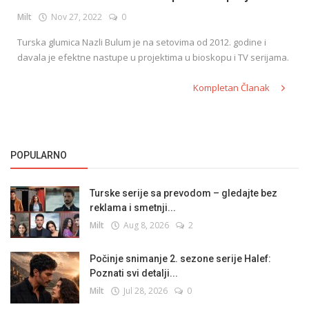
Milt
Nov 27, 2022
0
Turska glumica Nazli Bulum je na setovima od 2012. godine i
English
davala je efektne nastupe u projektima u bioskopu i TV serijama.
Kompletan Članak
POPULARNO
Turske serije sa prevodom – gledajte bez
reklama i smetnji...
Milt
Aug 8, 2026
2
Počinje snimanje 2. sezone serije Halef:
Poznati svi detalji...
Milt
Jul 28, 2026
0