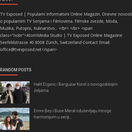
TV Exposed | Popularni Informativni Online Magazin. Dnevne novosti
o popularnim TV Serijama i Filmovima. Filmske zvezde, Moda,
Muzika, Putopisi, Kulinarstvo... </br> </br> <span
class="nobr">AtomMedia Studio | TV Exposed Online Magazine
Seefeldstrasse 40 8008 Zürich, Switzerland Contact Email:
office@tvexposed.net</span>
RANDOM POSTS
Halit Ergenc i Berguzar Korel o novogodišnjim
željama
Emre Bey i Buse Meral oduševljaju mnoge
harmonijom u seriji...