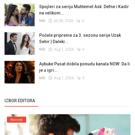
Spojleri za seriju Muhtemel Ask: Defne i Kadir
na velikom...
Milt
Jul 28, 2026
0
Počele pripreme za 3. sezonu serije Uzak
Sehir | Daleki...
Milt
Aug 1, 2026
0
Aybuke Pusat dobila ponudu kanala NOW: Da li
je u igri...
Milt
Aug 1, 2026
0
IZBOR EDITORA
Novosti