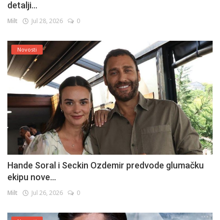
detalji...
Milt
Jul 28, 2026
0
Novosti
Hande Soral i Seckin Ozdemir predvode glumačku
ekipu nove...
Milt
Jul 26, 2026
0