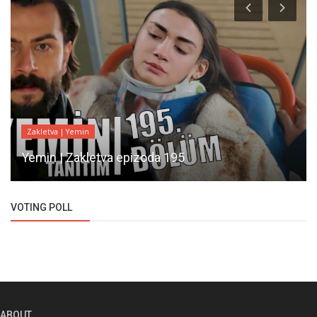
Zakletva | Yemin
Yemin | Zakletva epizoda 195
VOTING POLL
ABOUT