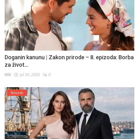
Doganin kanunu | Zakon prirode – 8. epizoda: Borba
za život...
Milt
Jul 30, 2026
0
Novosti