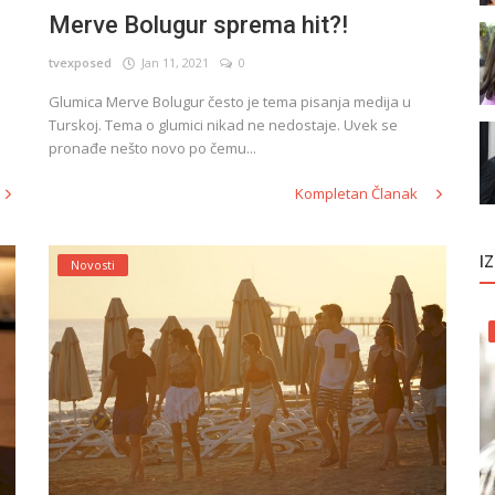
Merve Bolugur sprema hit?!
tvexposed
Jan 11, 2021
0
Glumica Merve Bolugur često je tema pisanja medija u
Turskoj. Tema o glumici nikad ne nedostaje. Uvek se
pronađe nešto novo po čemu...
Kompletan Članak
I
Novosti