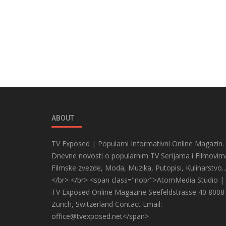
ABOUT
TV Exposed | Popularni Informativni Online Magazin.
Dnevne novosti o popularnim TV Serijama i Filmovim
Filmske zvezde, Moda, Muzika, Putopisi, Kulinarstvo..
</br> </br> <span class="nobr">AtomMedia Studio |
TV Exposed Online Magazine Seefeldstrasse 40 8008
Zürich, Switzerland Contact Email:
office@tvexposed.net</span>