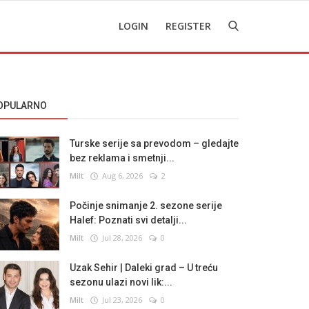
LOGIN
REGISTER
OPULARNO
Turske serije sa prevodom – gledajte
bez reklama i smetnji...
Milt
Aug 6, 2026
2
Počinje snimanje 2. sezone serije
Halef: Poznati svi detalji...
Milt
Jul 28, 2026
0
Uzak Sehir | Daleki grad – U treću
sezonu ulazi novi lik:...
Milt
Jul 23, 2026
0