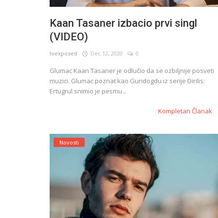
Kaan Tasaner izbacio prvi singl
(VIDEO)
tvexposed
Dec 12, 2020
0
Glumac Kaan Tasaner je odlučio da se ozbiljnije posveti
muzici. Glumac poznat kao Gundogdu iz serije Dirilis:
Ertugrul snimio je pesmu...
Kompletan Članak
Novosti