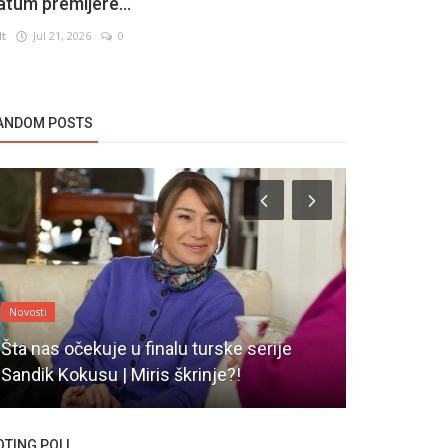
atum premijere...
lt
Jul 21, 2026
0
ANDOM POSTS
Novosti
Novosti
Šta nas očekuje u finalu turske serije
U petak je 
Sandik Kokusu | Miris škrinje?!
Hayatimin 
OTING POLL