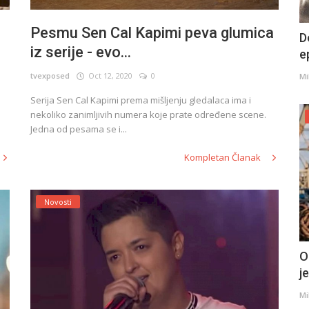
Pesmu Sen Cal Kapimi peva glumica
D
iz serije - evo...
e
tvexposed
Oct 12, 2020
0
Mi
Serija Sen Cal Kapimi prema mišljenju gledalaca ima i
nekoliko zanimljivih numera koje prate određene scene.
Jedna od pesama se i...
Kompletan Članak
Novosti
O
j
Mi