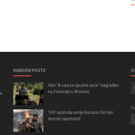
RANDOM POSTS
S
Film "A sad se spušta veče" nagrađen
na festivalu u Americi
a.
.
Su
169. epizoda serije Kurulus Osman
donosi napetosti!