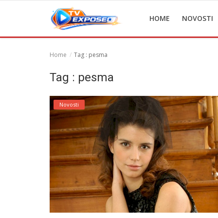
HOME
NOVOSTI
Home
Tag : pesma
Home
Tag : pesma
Novosti
Novosti
TV Serije
Filmovi
Glumci
Contact
Login
Register