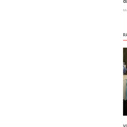
d
Mi
R
Novosti
š jedan
Veza Serenay Sarikaya i Cem Yilmaza u
krizi?
V