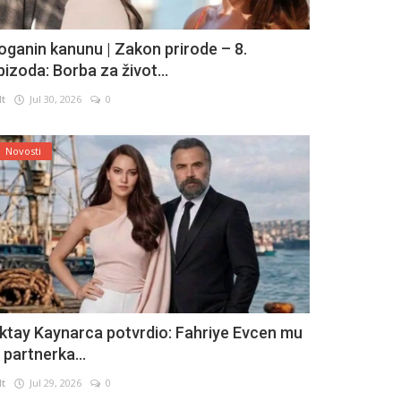
oganin kanunu | Zakon prirode – 8.
pizoda: Borba za život...
lt
Jul 30, 2026
0
Novosti
ktay Kaynarca potvrdio: Fahriye Evcen mu
e partnerka...
lt
Jul 29, 2026
0