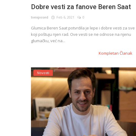
Dobre vesti za fanove Beren Saat
tvexposed
Feb 6, 2021
0
English
Glumica Beren Saat potvrdila je lepe i dobre vesti za sve
koji poštuju njen rad. Ove vesti se ne odnose na njenu
glumačku, već na...
Kompletan Članak
Novosti