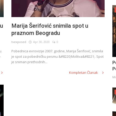
ju
Marija Šerifović snimila spot u
praznom Beogradu
tvexposed
Apr 30, 2020
0
u.
Pobednica evrovizije 2007. godine, Marija Šerifović, snimila
e
je spot za pobedničku pesmu &#8220;Molitva&#8221;. Spot
je sniman prethodnih...
P
Po
Kompletan Članak
Mi