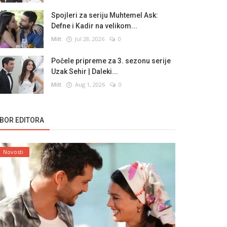
Spojleri za seriju Muhtemel Ask:
Defne i Kadir na velikom...
Milt
Jul 28, 2026
0
Počele pripreme za 3. sezonu serije
Uzak Sehir | Daleki...
Milt
Aug 1, 2026
0
ZBOR EDITORA
Novosti