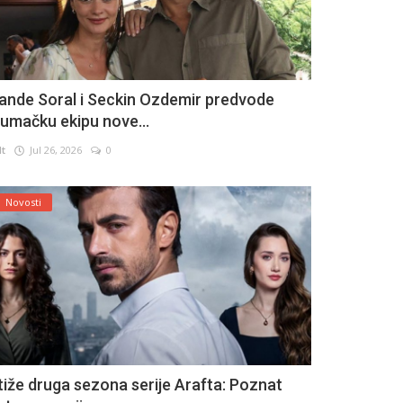
ande Soral i Seckin Ozdemir predvode
lumačku ekipu nove...
lt
Jul 26, 2026
0
Novosti
tiže druga sezona serije Arafta: Poznat