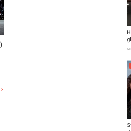
H
g
)
Mi
i
S