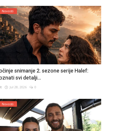
Novosti
očinje snimanje 2. sezone serije Halef:
znati svi detalji...
lt
Jul 28, 2026
0
Novosti