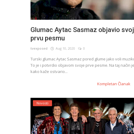
Glumac Aytac Sasmaz objavio svo
prvu pesmu
tvexposed
Aug 10, 2020
0
Turski glumac Aytac Sasmaz pored glume jako voli muzik
To je i potvrdio objavom svoje prve pesme. Na taj način j
kako kaže ostvario...
Kompletan Članak
Novosti