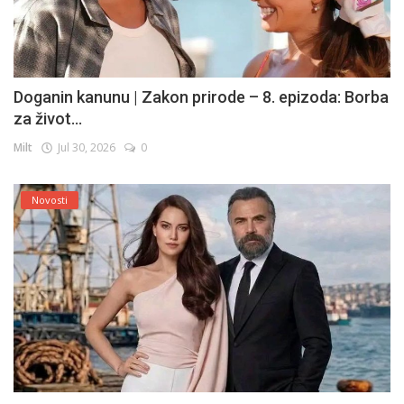
Doganin kanunu | Zakon prirode – 8. epizoda: Borba
za život...
Milt
Jul 30, 2026
0
Novosti