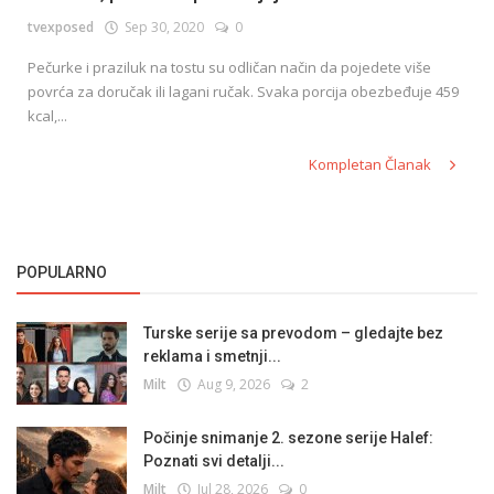
tvexposed
Sep 30, 2020
0
Pečurke i praziluk na tostu su odličan način da pojedete više
English
povrća za doručak ili lagani ručak. Svaka porcija obezbeđuje 459
kcal,...
Kompletan Članak
POPULARNO
Turske serije sa prevodom – gledajte bez
reklama i smetnji...
Milt
Aug 9, 2026
2
Počinje snimanje 2. sezone serije Halef:
Poznati svi detalji...
Milt
Jul 28, 2026
0