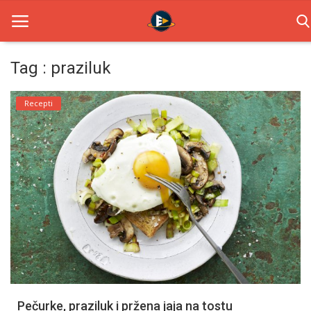
Tag : praziluk
Home
Recepti
Novosti
TV Serije
Filmovi
Glumci
Contact
Login
Pečurke, praziluk i pržena jaja na tostu
Register