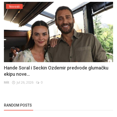
Novosti
Hande Soral i Seckin Ozdemir predvode glumačku
ekipu nove...
Milt
Jul 26, 2026
0
RANDOM POSTS