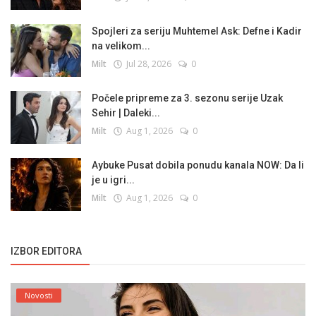
Spojleri za seriju Muhtemel Ask: Defne i Kadir
na velikom...
Milt
Jul 28, 2026
0
Počele pripreme za 3. sezonu serije Uzak
Sehir | Daleki...
Milt
Aug 1, 2026
0
Aybuke Pusat dobila ponudu kanala NOW: Da li
je u igri...
Milt
Aug 1, 2026
0
IZBOR EDITORA
Novosti