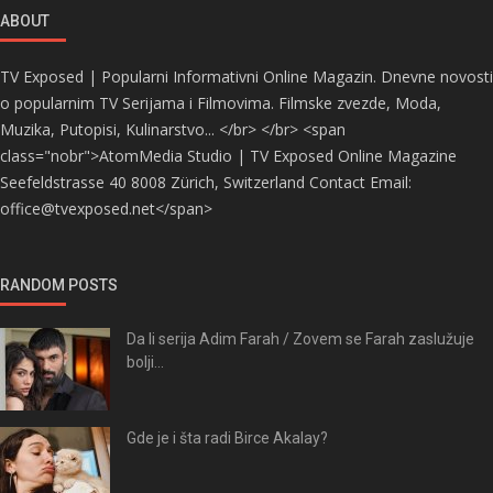
ABOUT
TV Exposed | Popularni Informativni Online Magazin. Dnevne novosti
o popularnim TV Serijama i Filmovima. Filmske zvezde, Moda,
Muzika, Putopisi, Kulinarstvo... </br> </br> <span
class="nobr">AtomMedia Studio | TV Exposed Online Magazine
Seefeldstrasse 40 8008 Zürich, Switzerland Contact Email:
office@tvexposed.net</span>
RANDOM POSTS
Da li serija Adim Farah / Zovem se Farah zaslužuje
bolji...
Gde je i šta radi Birce Akalay?