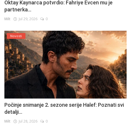
Oktay Kaynarca potvrdio: Fahriye Evcen mu je
partnerka...
Milt
Jul 29, 2026
0
Novosti
Počinje snimanje 2. sezone serije Halef: Poznati svi
detalji...
Milt
Jul 28, 2026
0