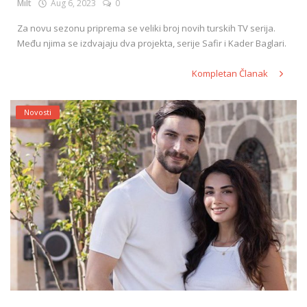
Milt
Aug 6, 2023
0
Za novu sezonu priprema se veliki broj novih turskih TV serija.
Među njima se izdvajaju dva projekta, serije Safir i Kader Baglari.
Kompletan Članak
Novosti