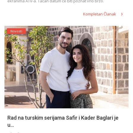
ekranima ATV-a. Tačan datum će biti poznat vrlo brzo.
Kompletan Članak
Novosti
Rad na turskim serijama Safir i Kader Baglari je
u...