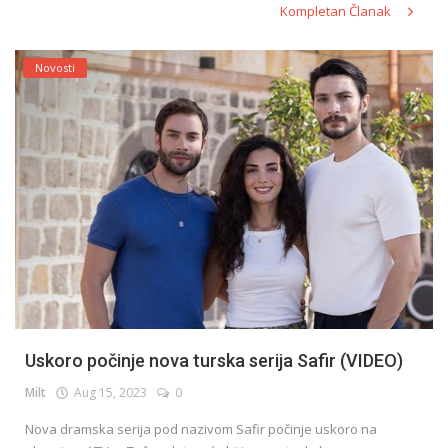
Kompletan Članak
Novosti
Uskoro počinje nova turska serija Safir (VIDEO)
Milt
Aug 15, 2023
0
Nova dramska serija pod nazivom Safir počinje uskoro na