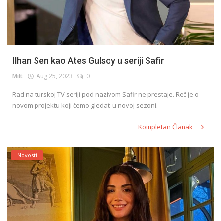
Ilhan Sen kao Ates Gulsoy u seriji Safir
Milt
Aug 25, 2023
0
Rad na turskoj TV seriji pod nazivom Safir ne prestaje. Reč je o
novom projektu koji ćemo gledati u novoj sezoni.
Kompletan Članak
Novosti