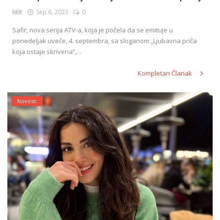
Milt
Sep 6, 2023
0
Safir, nova serija ATV-a, koja je počela da se emituje u
English
ponedeljak uveče, 4. septembra, sa sloganom „Ljubavna priča
koja ostaje skrivena“,...
Kompletan Članak
Novosti