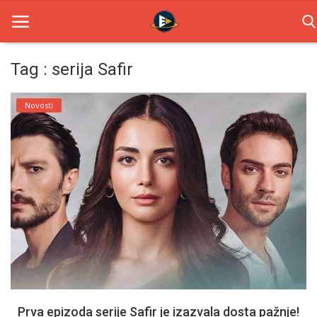
Tag : serija Safir
Home
Novosti
Novosti
TV Serije
Filmovi
Glumci
Contact
Login
Prva epizoda serije Safir je izazvala dosta pažnje!
Register