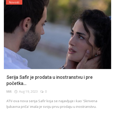
Novosti
Serija Safir je prodata u inostranstvu i pre
početka...
Milt
Aug 19, 2023
0
ATV-ova nova serija Safir koja se najavljuje i kao 'Skrivena
ljubavna priča' imala je svoju prvu prodaju u inostranstvu.