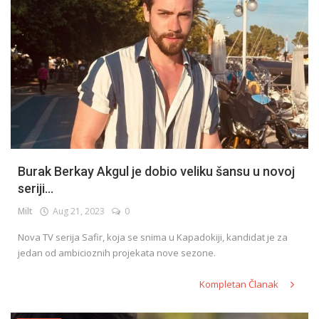
Burak Berkay Akgul je dobio veliku šansu u novoj
seriji...
Milt
Aug 21, 2023
0
Nova TV serija Safir, koja se snima u Kapadokiji, kandidat je za
jedan od ambicioznih projekata nove sezone.
Kompletan Članak