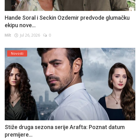
Hande Soral i Seckin Ozdemir predvode glumačku
ekipu nove...
Milt
Jul 26, 2026
0
Novosti
Stiže druga sezona serije Arafta: Poznat datum
premijere...