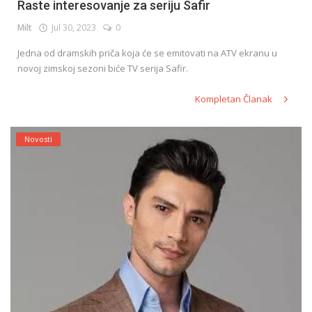
Raste interesovanje za seriju Safir
Milt
Jul 30, 2023
0
Jedna od dramskih priča koja će se emitovati na ATV ekranu u
novoj zimskoj sezoni biće TV serija Safir.
Kompletan Članak
Novosti