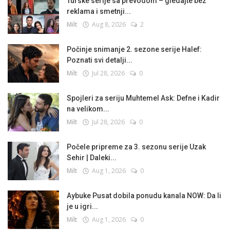
Turske serije sa prevodom – gledajte bez
reklama i smetnji...
Milt
Aug 8, 2026
2
Počinje snimanje 2. sezone serije Halef:
Poznati svi detalji...
Milt
Jul 28, 2026
0
Spojleri za seriju Muhtemel Ask: Defne i Kadir
na velikom...
Milt
Jul 28, 2026
0
Počele pripreme za 3. sezonu serije Uzak
Sehir | Daleki...
Milt
Aug 1, 2026
0
Aybuke Pusat dobila ponudu kanala NOW: Da li
je u igri...
Milt
Aug 1, 2026
0