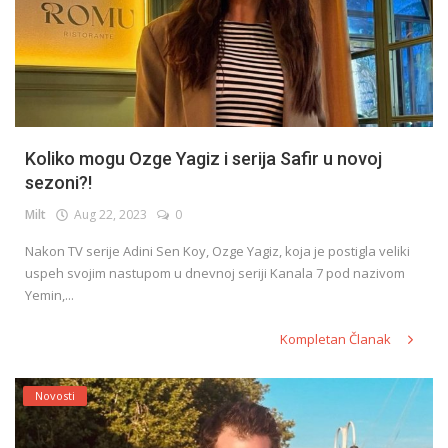
Koliko mogu Ozge Yagiz i serija Safir u novoj
sezoni?!
Milt
Aug 22, 2023
0
Nakon TV serije Adini Sen Koy, Ozge Yagiz, koja je postigla veliki
uspeh svojim nastupom u dnevnoj seriji Kanala 7 pod nazivom
Yemin,...
Kompletan Članak
Novosti