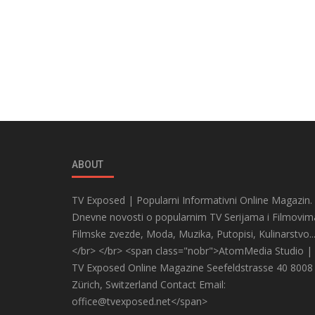
ABOUT
TV Exposed | Popularni Informativni Online Magazin.
Dnevne novosti o popularnim TV Serijama i Filmovim
Filmske zvezde, Moda, Muzika, Putopisi, Kulinarstvo..
</br> </br> <span class="nobr">AtomMedia Studio |
TV Exposed Online Magazine Seefeldstrasse 40 8008
Zürich, Switzerland Contact Email:
office@tvexposed.net</span>