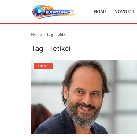
HOME
NOVOSTI
Home
Tag : Tetikci
Home
Tag : Tetikci
Novosti
Novosti
TV Serije
Filmovi
Glumci
Contact
Login
Register