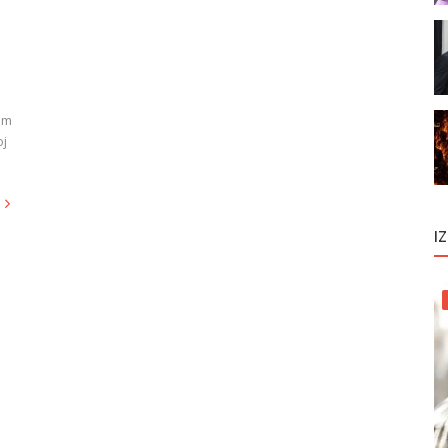
om
oj
I