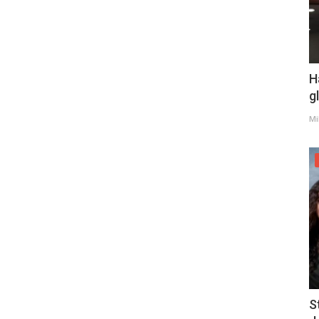
H
g
Mi
S