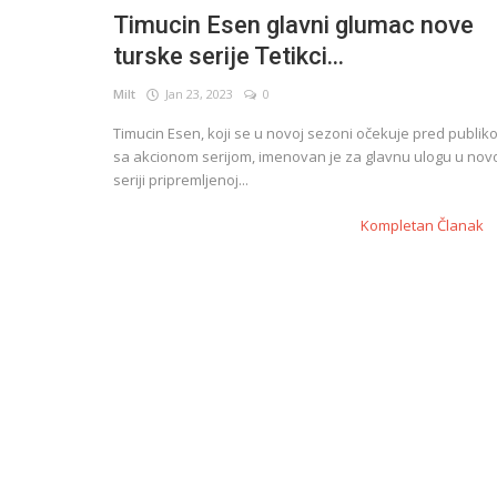
Timucin Esen glavni glumac nove
turske serije Tetikci...
English
Milt
Jan 23, 2023
0
Timucin Esen, koji se u novoj sezoni očekuje pred publik
sa akcionom serijom, imenovan je za glavnu ulogu u nov
seriji pripremljenoj...
Kompletan Članak