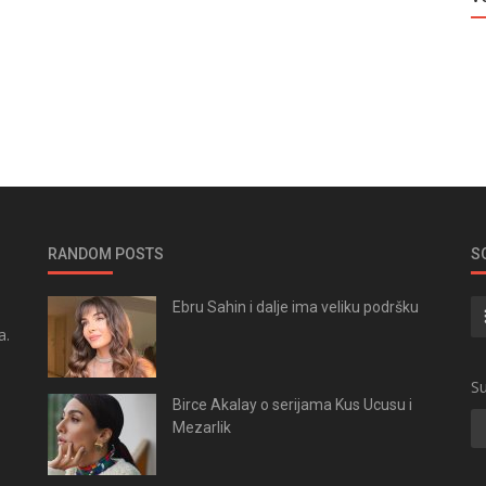
RANDOM POSTS
S
Ebru Sahin i dalje ima veliku podršku
a.
.
Su
Birce Akalay o serijama Kus Ucusu i
Mezarlik