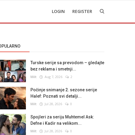
LOGIN
REGISTER
OPULARNO
Turske serije sa prevodom – gledajte
bez reklama i smetnji...
Milt
Aug 7, 2026
2
Počinje snimanje 2. sezone serije
Halef: Poznati svi detalji...
Milt
Jul 28, 2026
0
Spojleri za seriju Muhtemel Ask:
Defne i Kadir na velikom...
Milt
Jul 28, 2026
0