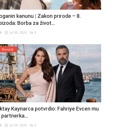
oganin kanunu | Zakon prirode – 8.
pizoda: Borba za život...
lt
Jul 30, 2026
0
Novosti
ktay Kaynarca potvrdio: Fahriye Evcen mu
e partnerka...
lt
Jul 29, 2026
0