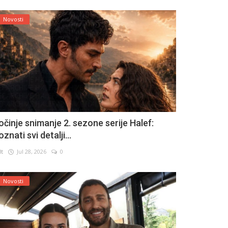
Novosti
očinje snimanje 2. sezone serije Halef:
znati svi detalji...
lt
Jul 28, 2026
0
Novosti