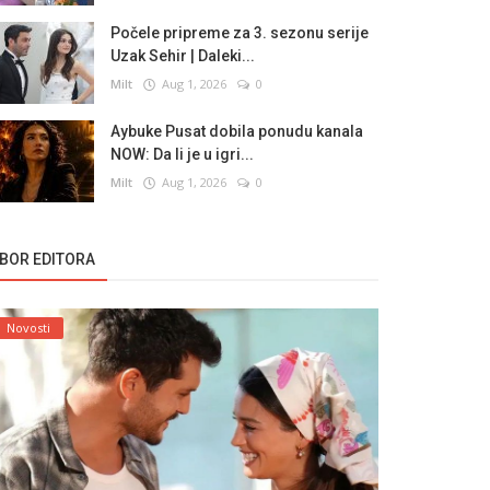
Počele pripreme za 3. sezonu serije
Uzak Sehir | Daleki...
Milt
Aug 1, 2026
0
Aybuke Pusat dobila ponudu kanala
NOW: Da li je u igri...
Milt
Aug 1, 2026
0
ZBOR EDITORA
Novosti