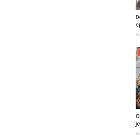
D
e
Mi
O
j
Mi