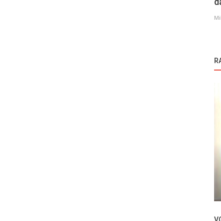
d
Mi
R
Novosti
m
Ilker Kaleli o novoj seriji Arak
V