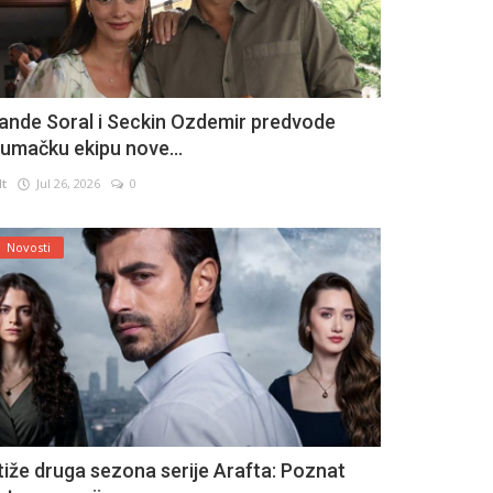
ande Soral i Seckin Ozdemir predvode
lumačku ekipu nove...
lt
Jul 26, 2026
0
Novosti
tiže druga sezona serije Arafta: Poznat