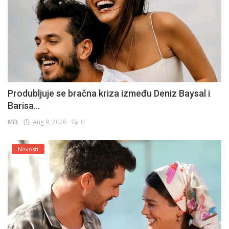
Produbljuje se bračna kriza između Deniz Baysal i
Barisa...
Milt
Aug 9, 2026
0
Novosti