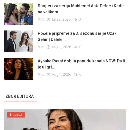
Spojleri za seriju Muhtemel Ask: Defne i Kadir
na velikom...
Milt
Jul 28, 2026
0
Počele pripreme za 3. sezonu serije Uzak
Sehir | Daleki...
Milt
Aug 1, 2026
0
Aybuke Pusat dobila ponudu kanala NOW: Da li
je u igri...
Milt
Aug 1, 2026
0
IZBOR EDITORA
Novosti