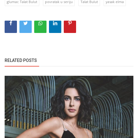
glumac Talat Bulut
povratak u seriju
Talat Bulut
yasak elma
RELATED POSTS