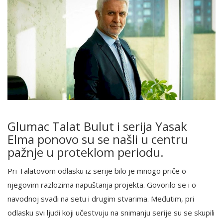
Glumac Talat Bulut i serija Yasak
Elma ponovo su se našli u centru
pažnje u proteklom periodu.
Pri Talatovom odlasku iz serije bilo je mnogo priče o
njegovim razlozima napuštanja projekta. Govorilo se i o
navodnoj svađi na setu i drugim stvarima. Međutim, pri
odlasku svi ljudi koji učestvuju na snimanju serije su se skupili