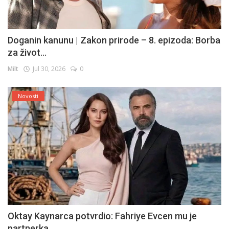
Doganin kanunu | Zakon prirode – 8. epizoda: Borba
za život...
Milt
Jul 30, 2026
0
Novosti
Oktay Kaynarca potvrdio: Fahriye Evcen mu je
partnerka...