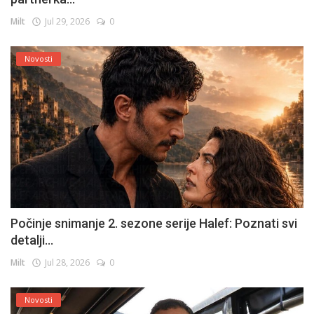
Milt
Jul 29, 2026
0
Novosti
Počinje snimanje 2. sezone serije Halef: Poznati svi
detalji...
Milt
Jul 28, 2026
0
Novosti