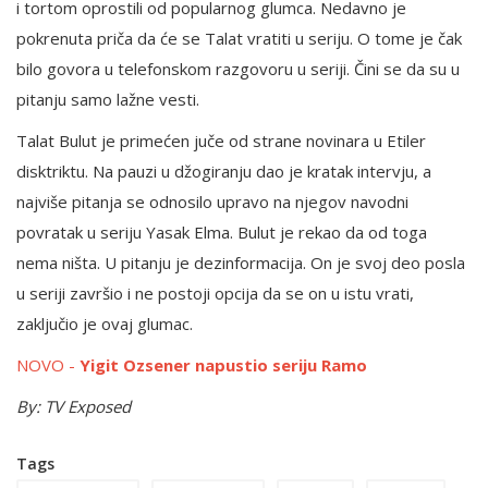
i tortom oprostili od popularnog glumca. Nedavno je
pokrenuta priča da će se Talat vratiti u seriju. O tome je čak
bilo govora u telefonskom razgovoru u seriji. Čini se da su u
pitanju samo lažne vesti.
Talat Bulut je primećen juče od strane novinara u Etiler
disktriktu. Na pauzi u džogiranju dao je kratak intervju, a
najviše pitanja se odnosilo upravo na njegov navodni
povratak u seriju Yasak Elma. Bulut je rekao da od toga
nema ništa. U pitanju je dezinformacija. On je svoj deo posla
u seriji završio i ne postoji opcija da se on u istu vrati,
zaključio je ovaj glumac.
NOVO -
Yigit Ozsener napustio seriju Ramo
By: TV Exposed
Tags