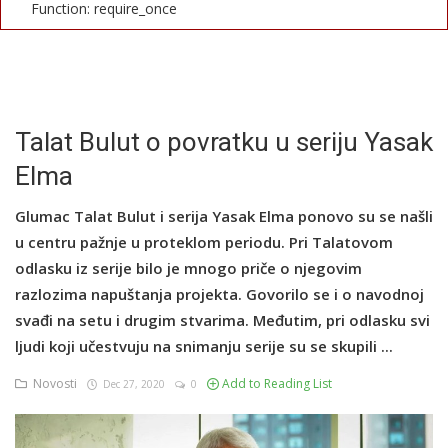
Function: require_once
English
Talat Bulut o povratku u seriju Yasak
Elma
Glumac Talat Bulut i serija Yasak Elma ponovo su se našli
u centru pažnje u proteklom periodu. Pri Talatovom
odlasku iz serije bilo je mnogo priče o njegovim
razlozima napuštanja projekta. Govorilo se i o navodnoj
svađi na setu i drugim stvarima. Međutim, pri odlasku svi
ljudi koji učestvuju na snimanju serije su se skupili ...
Novosti
Add to Reading List
Dec 27, 2020
0