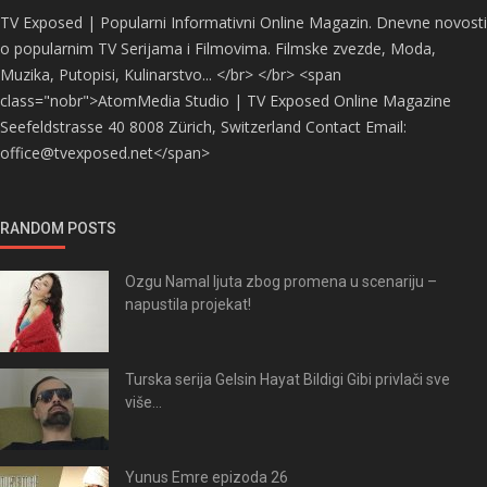
TV Exposed | Popularni Informativni Online Magazin. Dnevne novosti
o popularnim TV Serijama i Filmovima. Filmske zvezde, Moda,
Muzika, Putopisi, Kulinarstvo... </br> </br> <span
class="nobr">AtomMedia Studio | TV Exposed Online Magazine
Seefeldstrasse 40 8008 Zürich, Switzerland Contact Email:
office@tvexposed.net</span>
RANDOM POSTS
Ozgu Namal ljuta zbog promena u scenariju –
napustila projekat!
Turska serija Gelsin Hayat Bildigi Gibi privlači sve
više...
Yunus Emre epizoda 26