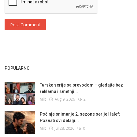
Post Comment
POPULARNO
Turske serije sa prevodom – gledajte bez
reklama i smetnji...
Milt
Aug 9, 2026
2
Počinje snimanje 2. sezone serije Halef:
Poznati svi detalji...
Milt
Jul 28, 2026
0