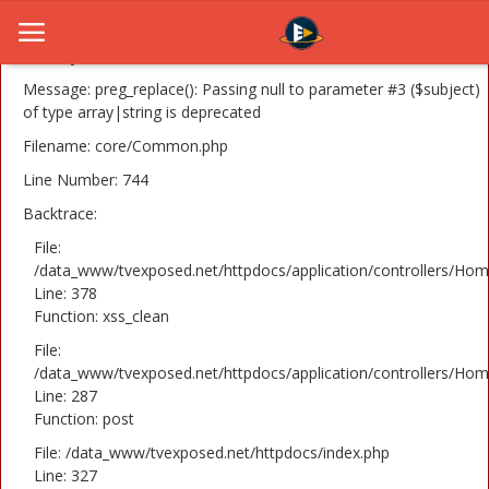
A PHP Error was encountered
Severity: 8192
Message: preg_replace(): Passing null to parameter #3 ($subject)
of type array|string is deprecated
Filename: core/Common.php
Home
Line Number: 744
Novosti
Backtrace:
TV Serije
File:
/data_www/tvexposed.net/httpdocs/application/controllers/Hom
Line: 378
Filmovi
Function: xss_clean
Glumci
File:
/data_www/tvexposed.net/httpdocs/application/controllers/Hom
Contact
Line: 287
Function: post
Login
File: /data_www/tvexposed.net/httpdocs/index.php
Line: 327
Register