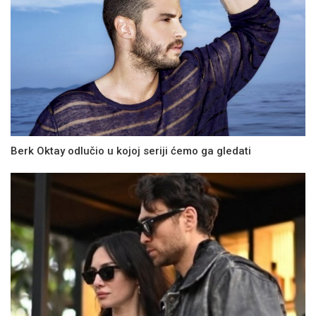
Berk Oktay odlučio u kojoj seriji ćemo ga gledati