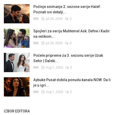
Počinje snimanje 2. sezone serije Halef:
Poznati svi detalji...
Milt
Jul 28, 2026
0
Spojleri za seriju Muhtemel Ask: Defne i Kadir
na velikom...
Milt
Jul 28, 2026
0
Počele pripreme za 3. sezonu serije Uzak
Sehir | Daleki...
Milt
Aug 1, 2026
0
Aybuke Pusat dobila ponudu kanala NOW: Da li
je u igri...
Milt
Aug 1, 2026
0
IZBOR EDITORA