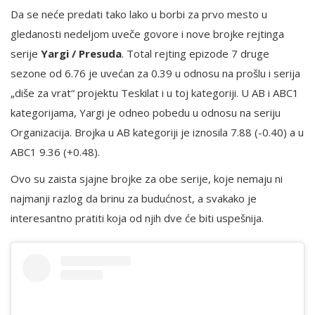
Da se neće predati tako lako u borbi za prvo mesto u
gledanosti nedeljom uveče govore i nove brojke rejtinga
serije
Yargi / Presuda
. Total rejting epizode 7 druge
sezone od 6.76 je uvećan za 0.39 u odnosu na prošlu i serija
„diše za vrat“ projektu Teskilat i u toj kategoriji. U AB i ABC1
kategorijama, Yargi je odneo pobedu u odnosu na seriju
Organizacija. Brojka u AB kategoriji je iznosila 7.88 (-0.40) a u
ABC1 9.36 (+0.48).
Ovo su zaista sjajne brojke za obe serije, koje nemaju ni
najmanji razlog da brinu za budućnost, a svakako je
interesantno pratiti koja od njih dve će biti uspešnija.