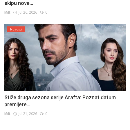
ekipu nove...
Milt
Jul 26, 2026
0
Novosti
Stiže druga sezona serije Arafta: Poznat datum
premijere...
Milt
Jul 21, 2026
0