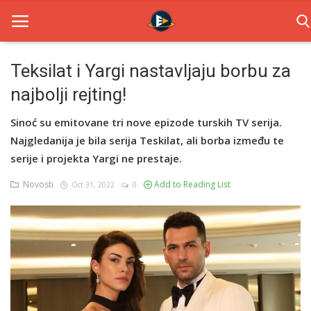
Teksilat i Yargi nastavljaju borbu za
najbolji rejting!
Home
Sinoć su emitovane tri nove epizode turskih TV serija.
Novosti
Najgledanija je bila serija Teskilat, ali borba između te
TV Serije
serije i projekta Yargi ne prestaje.
Novosti
Add to Reading List
Oct 31, 2022
0
Filmovi
Glumci
Contact
Login
Register