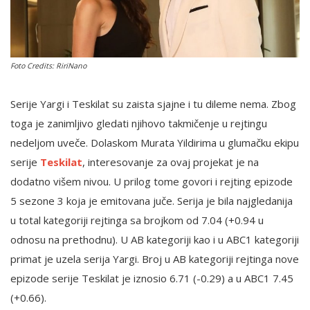
English
Foto Credits: RiriNano
Serije Yargi i Teskilat su zaista sjajne i tu dileme nema. Zbog
toga je zanimljivo gledati njihovo takmičenje u rejtingu
nedeljom uveče. Dolaskom Murata Yildirima u glumačku ekipu
serije
Teskilat
, interesovanje za ovaj projekat je na
dodatno višem nivou. U prilog tome govori i rejting epizode
5 sezone 3 koja je emitovana juče. Serija je bila najgledanija
u total kategoriji rejtinga sa brojkom od 7.04 (+0.94 u
odnosu na prethodnu). U AB kategoriji kao i u ABC1 kategoriji
primat je uzela serija Yargi. Broj u AB kategoriji rejtinga nove
epizode serije Teskilat je iznosio 6.71 (-0.29) a u ABC1 7.45
(+0.66).