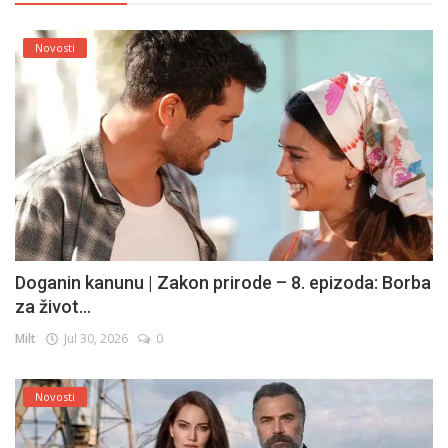
Novosti
Doganin kanunu | Zakon prirode – 8. epizoda: Borba
za život...
Milt
Jul 30, 2026
0
Novosti