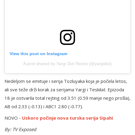
View this post on Instagram
A post shared by Yargı Dizi Resmi (@yargidizi)
Nedeljom se emituje i serija Tozluyaka koja je počela letos,
ali sve teže drži korak za serijama Yargi i Teskilat. Epizoda
18 je ostvarila total rejting od 3.51 (0.59 manje nego prošla),
AB od 2.33 (-0.13) i ABC1 2.80 (-0.77).
NOVO -
Uskoro počinje nova turska serija Sipahi
By: TV Exposed