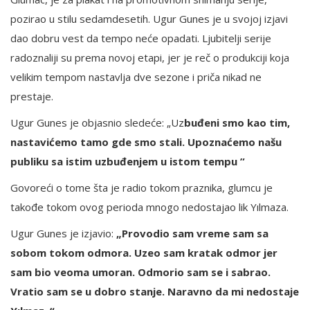
pozirao u stilu sedamdesetih. Ugur Gunes je u svojoj izjavi
dao dobru vest da tempo neće opadati. Ljubitelji serije
radoznaliji su prema novoj etapi, jer je reč o produkciji koja
velikim tempom nastavlja dve sezone i priča nikad ne
prestaje.
Ugur Gunes je objasnio sledeće: „Uz
buđeni smo kao tim,
nastavićemo tamo gde smo stali. Upoznaćemo našu
publiku sa istim uzbuđenjem u istom tempu ”
Govoreći o tome šta je radio tokom praznika, glumcu je
takođe tokom ovog perioda mnogo nedostajao lik Yılmaza.
Ugur Gunes je izjavio:
„Provodio sam vreme sam sa
sobom tokom odmora. Uzeo sam kratak odmor jer
sam bio veoma umoran. Odmorio sam se i sabrao.
Vratio sam se u dobro stanje. Naravno da mi nedostaje