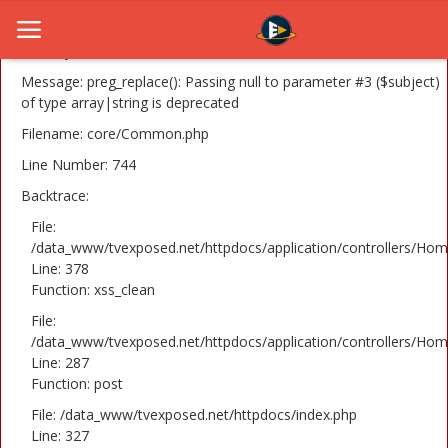
A PHP Error was encountered
Severity: 8192
Message: preg_replace(): Passing null to parameter #3 ($subject)
of type array|string is deprecated
Filename: core/Common.php
Home
Line Number: 744
Novosti
Backtrace:
TV Serije
File:
/data_www/tvexposed.net/httpdocs/application/controllers/Hom
Line: 378
Filmovi
Function: xss_clean
Glumci
File:
/data_www/tvexposed.net/httpdocs/application/controllers/Hom
Contact
Line: 287
Function: post
Login
File: /data_www/tvexposed.net/httpdocs/index.php
Line: 327
Register