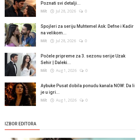
Poznati svi detalji...
Milt
Jul 28, 2026
0
Spojleri za seriju Muhtemel Ask: Defne i Kadir
na velikom...
Milt
Jul 28, 2026
0
Počele pripreme za 3. sezonu serije Uzak
Sehir | Daleki...
Milt
Aug 1, 2026
0
Aybuke Pusat dobila ponudu kanala NOW: Da li
je u igri...
Milt
Aug 1, 2026
0
IZBOR EDITORA