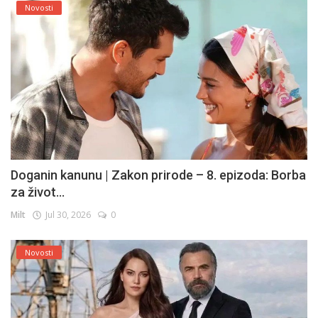
Novosti
Doganin kanunu | Zakon prirode – 8. epizoda: Borba
za život...
Milt
Jul 30, 2026
0
Novosti