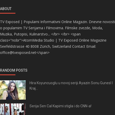
ABOUT
TV Exposed | Popularni Informativni Online Magazin. Dnevne novosti
o popularnim TV Serijama i Filmovima. Filmske zvezde, Moda,
Muzika, Putopisi, Kulinarstvo... </br> </br> <span
class="nobr">AtomMedia Studio | TV Exposed Online Magazine
Seefeldstrasse 40 8008 Zürich, Switzerland Contact Email:
office@tvexposed.net</span>
RANDOM POSTS
Hira Koyuncuoglu u novoj seriji Ayazin Sonu GunesI I
Kraj...
Serija Sen Cal Kapimi stigla i do CNN-a!