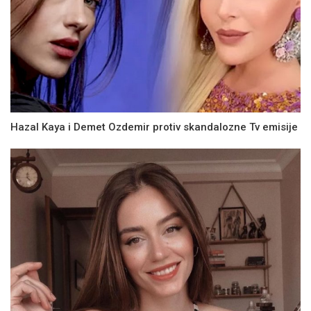
Hazal Kaya i Demet Ozdemir protiv skandalozne Tv emisije