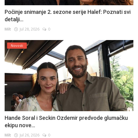
Počinje snimanje 2. sezone serije Halef: Poznati svi
detalji...
Milt
Jul 28, 2026
0
Novosti
Hande Soral i Seckin Ozdemir predvode glumačku
ekipu nove...
Milt
Jul 26, 2026
0