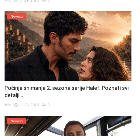
Milt
Jul 29, 2026
0
Novosti
Počinje snimanje 2. sezone serije Halef: Poznati svi
detalji...
Milt
Jul 28, 2026
0
Novosti