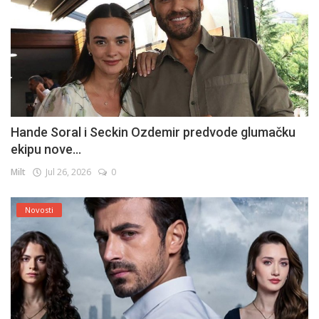
Hande Soral i Seckin Ozdemir predvode glumačku
ekipu nove...
Milt
Jul 26, 2026
0
Novosti