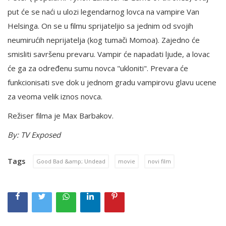
put će se naći u ulozi legendarnog lovca na vampire Van
Helsinga. On se u filmu sprijateljio sa jednim od svojih
neumirućih neprijatelja (kog tumači Momoa). Zajedno će
smisliti savršenu prevaru. Vampir će napadati ljude, a lovac
će ga za određenu sumu novca "ukloniti". Prevara će
funkcionisati sve dok u jednom gradu vampirovu glavu ucene
za veoma velik iznos novca.
Režiser filma je Max Barbakov.
By: TV Exposed
Tags
Good Bad &amp; Undead
movie
novi film