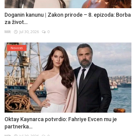
Doganin kanunu | Zakon prirode – 8. epizoda: Borba
za život...
Milt
Jul 30, 2026
0
Novosti
Oktay Kaynarca potvrdio: Fahriye Evcen mu je
partnerka...