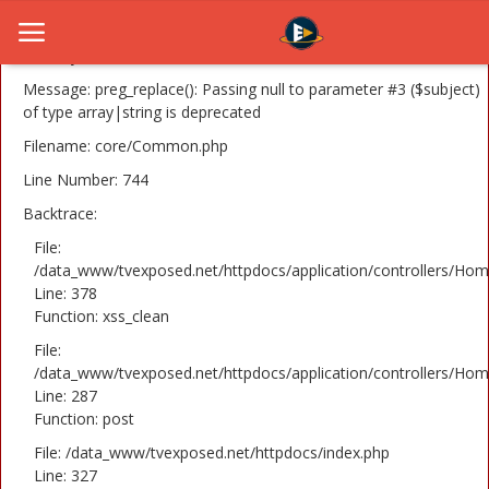
A PHP Error was encountered
Severity: 8192
Message: preg_replace(): Passing null to parameter #3 ($subject)
of type array|string is deprecated
Filename: core/Common.php
Home
Line Number: 744
Novosti
Backtrace:
TV Serije
File:
/data_www/tvexposed.net/httpdocs/application/controllers/Hom
Line: 378
Filmovi
Function: xss_clean
Glumci
File:
/data_www/tvexposed.net/httpdocs/application/controllers/Hom
Contact
Line: 287
Function: post
Login
File: /data_www/tvexposed.net/httpdocs/index.php
Line: 327
Register