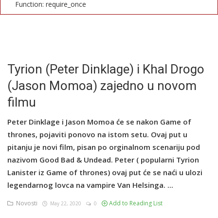
Function: require_once
English
Tyrion (Peter Dinklage) i Khal Drogo
(Jason Momoa) zajedno u novom
filmu
Peter Dinklage i Jason Momoa će se nakon Game of
thrones, pojaviti ponovo na istom setu. Ovaj put u
pitanju je novi film, pisan po orginalnom scenariju pod
nazivom Good Bad & Undead. Peter ( popularni Tyrion
Lanister iz Game of thrones) ovaj put će se naći u ulozi
legendarnog lovca na vampire Van Helsinga. ...
Novosti
Add to Reading List
May 22, 2020
0