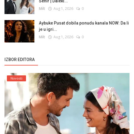
Sehir | Daleki...
Milt
Aug 1, 2026
0
Aybuke Pusat dobila ponudu kanala NOW: Da li
je u igri...
Milt
Aug 1, 2026
0
IZBOR EDITORA
Novosti