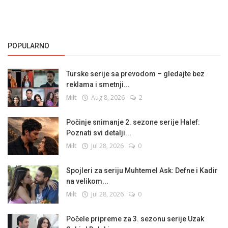
POPULARNO
Turske serije sa prevodom – gledajte bez
reklama i smetnji...
Milt
Aug 8, 2026
2
Počinje snimanje 2. sezone serije Halef:
Poznati svi detalji...
Milt
Jul 28, 2026
0
Spojleri za seriju Muhtemel Ask: Defne i Kadir
na velikom...
Milt
Jul 28, 2026
0
Počele pripreme za 3. sezonu serije Uzak