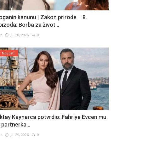
oganin kanunu | Zakon prirode – 8.
pizoda: Borba za život...
lt
Jul 30, 2026
0
Novosti
ktay Kaynarca potvrdio: Fahriye Evcen mu
e partnerka...
lt
Jul 29, 2026
0