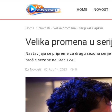
HOME
NOVOSTI
Home
Novosti
Velika promena u seriji Yali Capkini
Home
Velika promena u serij
Novosti
Nastavljaju se pripreme za drugu sezonu serije Ya
TV Serije
prošle sezone na Star TV-u.
Filmovi
Novosti
Aug 14, 2023
0
Glumci
Contact
Login
Register