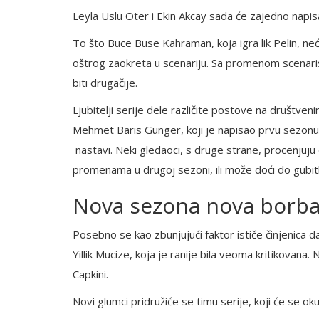
Leyla Uslu Oter i Ekin Akcay sada će zajedno napis
To što Buce Buse Kahraman, koja igra lik Pelin, ne
oštrog zaokreta u scenariju. Sa promenom scenarist
biti drugačije.
Ljubitelji serije dele različite postove na društven
Mehmet Baris Gunger, koji je napisao prvu sezonu
nastavi. Neki gledaoci, s druge strane, procenjuju
promenama u drugoj sezoni, ili može doći do gubit
Nova sezona nova borba
Posebno se kao zbunjujući faktor ističe činjenica da
Yillik Mucize, koja je ranije bila veoma kritikovana. N
Capkini.
Novi glumci pridružiće se timu serije, koji će se o