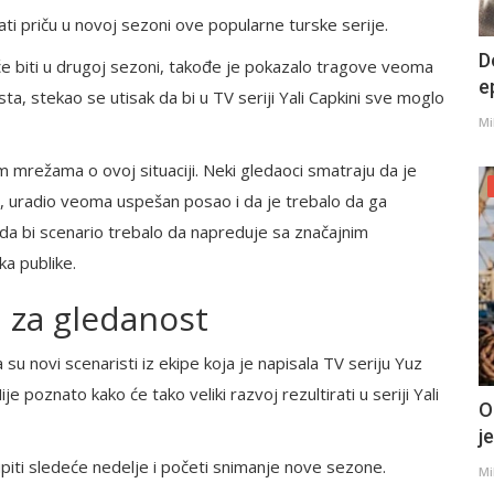
ati priču u novoj sezoni ove popularne turske serije.
D
će biti u drugoj sezoni, takođe je pokazalo tragove veoma
e
a, stekao se utisak da bi u TV seriji Yali Capkini sve moglo
Mi
im mrežama o ovoj situaciji. Neki gledaoci smatraju da je
, uradio veoma uspešan posao i da je trebalo da ga
 da bi scenario trebalo da napreduje sa značajnim
ka publike.
 za gledanost
 su novi scenaristi iz ekipe koja je napisala TV seriju Yuz
ije poznato kako će tako veliki razvoj rezultirati u seriji Yali
O
j
kupiti sledeće nedelje i početi snimanje nove sezone.
Mi