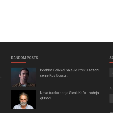
RANDOM POSTS
S
Ibrahim Celikkol najavio i treću sezonu
serije Kus Ucusu...
a.
.
Su
Nova turska serija Sicak Kafa - radnja,
glumci