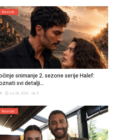
Novosti
očinje snimanje 2. sezone serije Halef:
znati svi detalji...
lt
Jul 28, 2026
0
Novosti