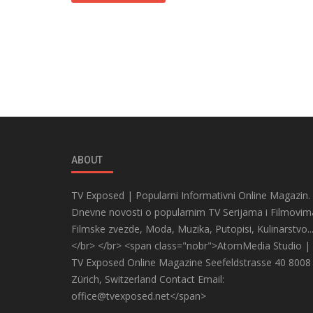
ABOUT
TV Exposed | Popularni Informativni Online Magazin.
Dnevne novosti o popularnim TV Serijama i Filmovim
Filmske zvezde, Moda, Muzika, Putopisi, Kulinarstvo..
</br> </br> <span class="nobr">AtomMedia Studio |
TV Exposed Online Magazine Seefeldstrasse 40 8008
Zürich, Switzerland Contact Email:
office@tvexposed.net</span>