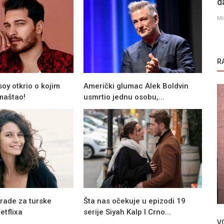
d
Mi
R
oy otkrio o kojim
Američki glumac Alek Boldvin
maštao!
usmrtio jednu osobu,...
Novosti
ji
Salih Bademci briljira u serijama Kulup,
ama...
Terzi i Dilek Tasi!
rade za turske
Šta nas očekuje u epizodi 19
tflixa
serije Siyah Kalp I Crno...
V