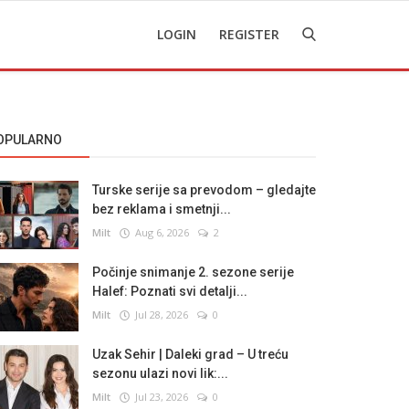
LOGIN
REGISTER
OPULARNO
Turske serije sa prevodom – gledajte
bez reklama i smetnji...
Milt
Aug 6, 2026
2
Počinje snimanje 2. sezone serije
Halef: Poznati svi detalji...
Milt
Jul 28, 2026
0
Uzak Sehir | Daleki grad – U treću
sezonu ulazi novi lik:...
Milt
Jul 23, 2026
0