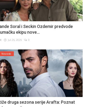
ande Soral i Seckin Ozdemir predvode
lumačku ekipu nove...
lt
Jul 26, 2026
0
Novosti
tiže druga sezona serije Arafta: Poznat