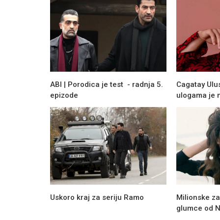
ABI | Porodica je test - radnja 5.
Cagatay Ulus
epizode
ulogama je 
Novosti
Mina Demirtas kao Dila u novoj seri
Delikanli – sudbina obeležena tajn
Uskoro kraj za seriju Ramo
Milionske za
glumce od Ne