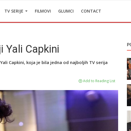
TV SERIJE
FILMOVI
GLUMCI
CONTACT
P
i Yali Capkini
li Capkini, koja je bila jedna od najboljih TV serija
Add to Reading List