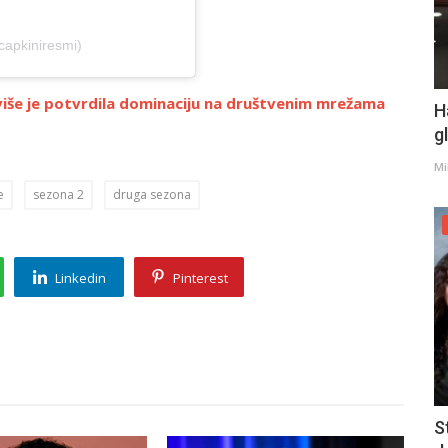
capkiniresmi)
eviše je potvrdila dominaciju na društvenim mrežama
H
g
Mi
e
sezona 2
druga sezona
Linkedin
Pinterest
S