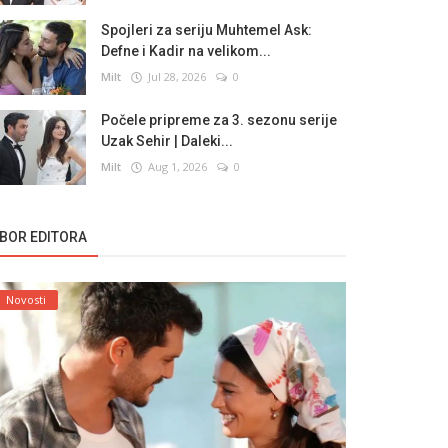
Spojleri za seriju Muhtemel Ask:
Defne i Kadir na velikom...
Milt
Jul 28, 2026
0
Počele pripreme za 3. sezonu serije
Uzak Sehir | Daleki...
Milt
Aug 1, 2026
0
ZBOR EDITORA
Novosti