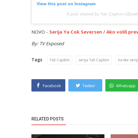
View this post on Instagram
A post shared by Yalı Çapkını (@yali
NOVO -
Serija Ya Cok Seversen / Ako voliš pr
By: TV Exposed
Tags
Yali Capkini
serija Yali Capkini
turske serij
Facebook
Twitter
Whatsapp
RELATED POSTS